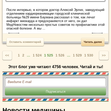
После интервью, в котором доктор Алексей Эрлих, заведующий
отделением кардиореанимации городской клинической
больницы №29 имени Баумана рассказал о том, как лечат
инфаркт миокарда и предохраняются от него, он дал
МедНовостям несколько простых советов по профилактике этой
опасной болезни. А мы ...
Оставить комментарий
Читать далее
1
2
…
1 524
1 525
1 526
…
1 529
1 530
<<
>>
Этот блог уже читают 4756 человек. Читай и ты!
Новости медицины