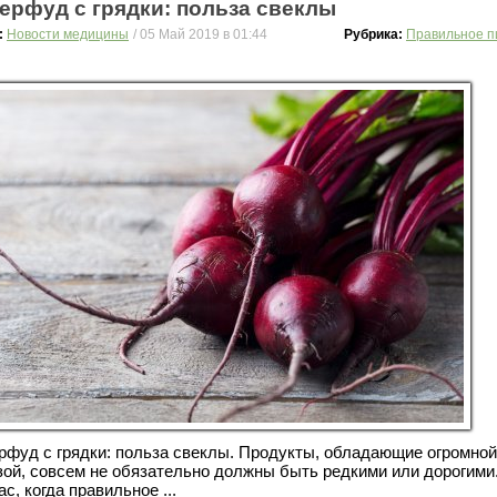
ерфуд с грядки: польза свеклы
:
Новости медицины
/ 05 Май 2019 в 01:44
Рубрика:
Правильное п
рфуд с грядки: польза свеклы. Продукты, обладающие огромной
зой, совсем не обязательно должны быть редкими или дорогими
с, когда правильное ...