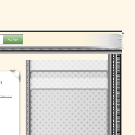
ы
итание