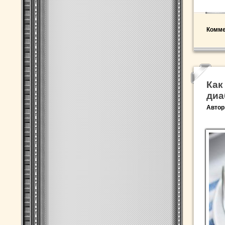
Комме
Как
диа
Автор