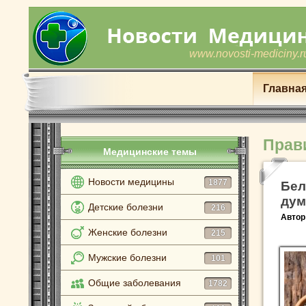
www.novosti-mediciny.r
Главна
Прав
Медицинские темы
Новости медицины
1877
Бел
дум
Детские болезни
216
Автор
Женские болезни
215
Мужские болезни
101
Общие заболевания
1782