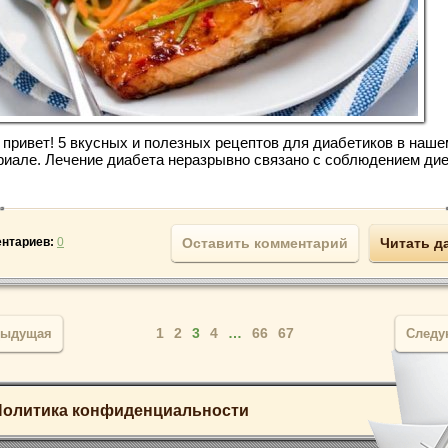
 привет! 5 вкусных и полезных рецептов для диабетиков в наше
риале. Лечение диабета неразрывно связано с соблюдением дие
нтариев:
0
Оставить комментарий
Читать д
1
2
3
4
…
66
67
дыдущая
След
Политика конфиденциальности