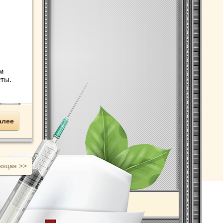
м
ты.
алее
ующая
>>