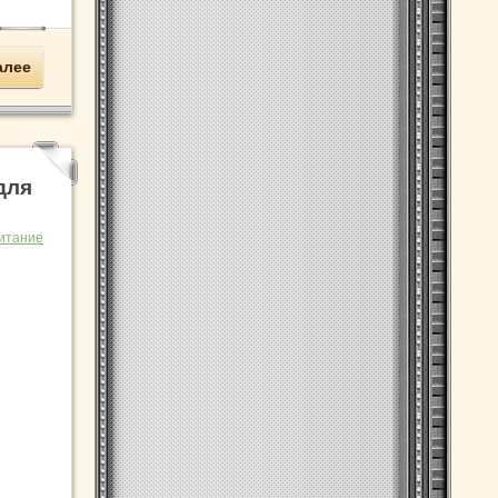
алее
для
итание