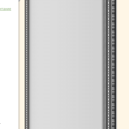
итание
.