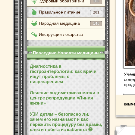
Здоровый образ жизни
108
Правильное питание
201
Народная медицина
140
Инструкции лекарства
Последние Новости медицины
Диагностика в
гастроэнтерологии: как врачи
Учен
ищут проблемы с
соде
пищеварением
продо
Лечение эндометриоза матки в
центре репродукции «Линия
жизни»
Комме
УЗИ детям – безопасно ли,
зачем его назначают и как
пережить процедуру без драмы,
слёз и побега из кабинета 😅