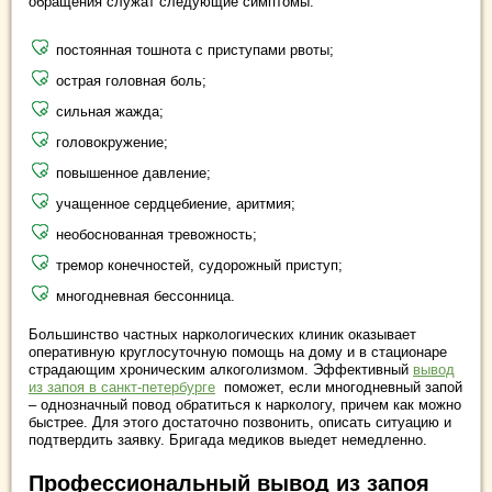
обращения служат следующие симптомы:
постоянная тошнота с приступами рвоты;
острая головная боль;
сильная жажда;
головокружение;
повышенное давление;
учащенное сердцебиение, аритмия;
необоснованная тревожность;
тремор конечностей, судорожный приступ;
многодневная бессонница.
Большинство частных наркологических клиник оказывает
оперативную круглосуточную помощь на дому и в стационаре
страдающим хроническим алкоголизмом. Эффективный
вывод
из запоя в санкт-петербурге
поможет, если многодневный запой
– однозначный повод обратиться к наркологу, причем как можно
быстрее. Для этого достаточно позвонить, описать ситуацию и
подтвердить заявку. Бригада медиков выедет немедленно.
Профессиональный вывод из запоя