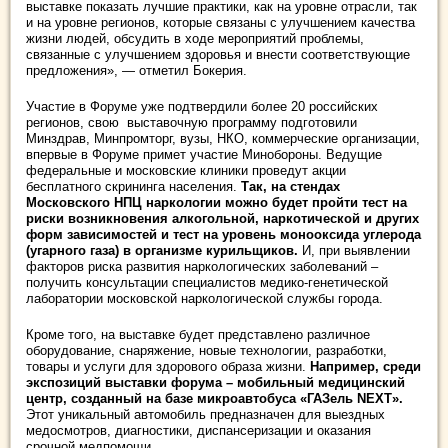
выставке показать лучшие практики, как на уровне отрасли, так
и на уровне регионов, которые связаны с улучшением качества
жизни людей, обсудить в ходе мероприятий проблемы,
связанные с улучшением здоровья и внести соответствующие
предложения», — отметил Бокерия.
Участие в Форуме уже подтвердили более 20 российских
регионов, свою выставочную программу подготовили
Минздрав, Минпромторг, вузы, НКО, коммерческие организации,
впервые в Форуме примет участие Минобороны. Ведущие
федеральные и московские клиники проведут акции
бесплатного скрининга населения.
Так, на стендах
Московского НПЦ наркологии можно будет пройти тест на
риски возникновения алкогольной, наркотической и других
форм зависимостей и тест на уровень монооксида углерода
(угарного газа) в организме курильщиков.
И, при выявлении
факторов риска развития наркологических заболеваний –
получить консультации специалистов медико-генетической
лаборатории московской наркологической службы города.
Кроме того, на выставке будет представлено различное
оборудование, снаряжение, новые технологии, разработки,
товары и услуги для здорового образа жизни.
Например, среди
экспозиций выставки форума – мобильный медицинский
центр, созданный на базе микроавтобуса «ГАЗель NEXT».
Этот уникальный автомобиль предназначен для выездных
медосмотров, диагностики, диспансеризации и оказания
срочной медпомощи.