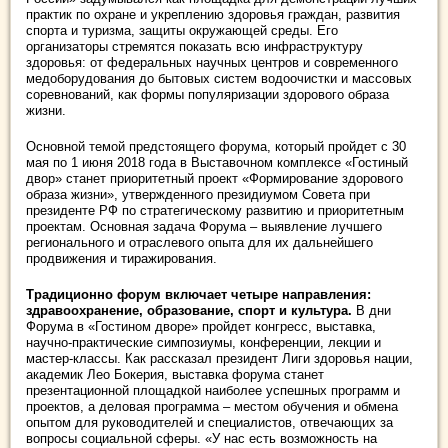
практик по охране и укреплению здоровья граждан, развития
спорта и туризма, защиты окружающей среды. Его
организаторы стремятся показать всю инфраструктуру
здоровья: от федеральных научных центров и современного
медоборудования до бытовых систем водоочистки и массовых
соревнований, как формы популяризации здорового образа
жизни.
Основной темой предстоящего форума, который пройдет с 30
мая по 1 июня 2018 года в Выставочном комплексе «Гостиный
двор» станет приоритетный проект «Формирование здорового
образа жизни», утвержденного президиумом Совета при
президенте РФ по стратегическому развитию и приоритетным
проектам. Основная задача Форума – выявление лучшего
регионального и отраслевого опыта для их дальнейшего
продвижения и тиражирования.
Традиционно форум включает четыре направления:
здравоохранение, образование, спорт и культура.
В дни
Форума в «Гостином дворе» пройдет конгресс, выставка,
научно-практические симпозиумы, конференции, лекции и
мастер-классы. Как рассказал президент Лиги здоровья нации,
академик Лео Бокерия, выставка форума станет
презентационной площадкой наиболее успешных программ и
проектов, а деловая программа – местом обучения и обмена
опытом для руководителей и специалистов, отвечающих за
вопросы социальной сферы. «У нас есть возможность на