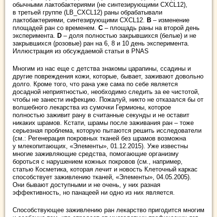
обычными лактобактериями (не синтезирующими CXCL12),
в третьей группе (LB_CXCL12) раны обрабатывали
лактобактериями, синтезирующими CXCL12.
В
– изменение
площадей ран со временем.
С
– площадь раны на второй день
эксперимента.
D
– доля полностью закрывшихся (белые) и не
закрывшихся (розовые) ран на 6, 8 и 10 день эксперимента.
Иллюстрация из обсуждаемой статьи в PNAS
Многим из нас еще с детства знакомы царапины, ссадины и
другие повреждения кожи, которые, бывает, заживают довольно
долго. Кроме того, что рана уже сама по себе является
досадной неприятностью, необходимо следить за ее чистотой,
чтобы не занести инфекцию. Пожалуй, никто не отказался бы от
волшебного лекарства из сумочки Гермионы, которое
полностью заживит рану в считанные секунды и не оставит
никаких шрамов. Кстати, шрамы после заживания ран – тоже
серьезная проблема, которую пытаются решить исследователи
(см.: Регенерация покровных тканей без шрамов возможна
у млекопитающих, «Элементы», 01.12.2015). Уже известны
многие заживляющие средства, помогающие организму
бороться с нарушением кожных покровов (см., например,
статью Косметика, которая лечит и новость Клеточный каркас
способствует заживлению тканей, «Элементы», 04.05.2005).
Они бывают доступными и не очень, у них разная
эффективность, но панацеей ни одно из них является.
Способствующее заживлению ран лекарство пригодится многим