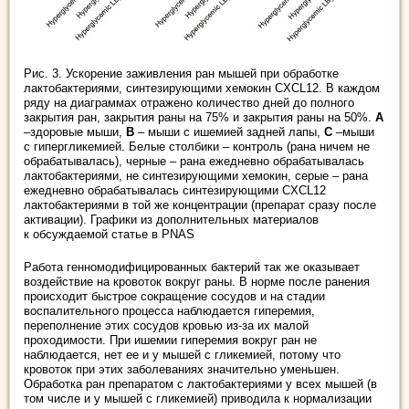
Рис. 3. Ускорение заживления ран мышей при обработке
лактобактериями, синтезирующими хемокин CXCL12. В каждом
ряду на диаграммах отражено количество дней до полного
закрытия ран, закрытия раны на 75% и закрытия раны на 50%.
А
–здоровые мыши,
B
– мыши с ишемией задней лапы,
C
–мыши
с гипергликемией. Белые столбики – контроль (рана ничем не
обрабатывалась), черные – рана ежедневно обрабатывалась
лактобактериями, не синтезирующими хемокин, серые – рана
ежедневно обрабатывалась синтезирующими CXCL12
лактобактериями в той же концентрации (препарат сразу после
активации). Графики из дополнительных материалов
к обсуждаемой статье в PNAS
Работа генномодифицированных бактерий так же оказывает
воздействие на кровоток вокруг раны. В норме после ранения
происходит быстрое сокращение сосудов и на стадии
воспалительного процесса наблюдается гиперемия,
переполнение этих сосудов кровью из-за их малой
проходимости. При ишемии гиперемия вокруг ран не
наблюдается, нет ее и у мышей с гликемией, потому что
кровоток при этих заболеваниях значительно уменьшен.
Обработка ран препаратом с лактобактериями у всех мышей (в
том числе и у мышей с гликемией) приводила к нормализации