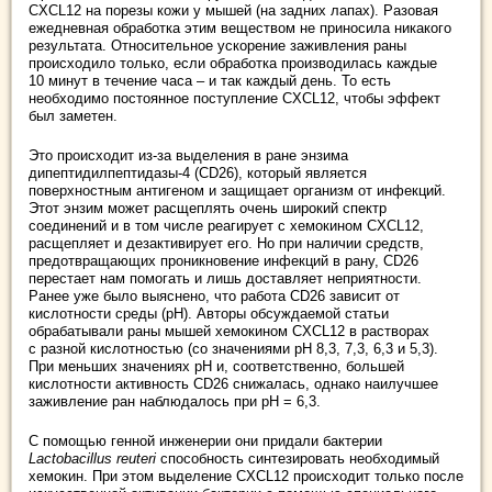
CXCL12 на порезы кожи у мышей (на задних лапах). Разовая
ежедневная обработка этим веществом не приносила никакого
результата. Относительное ускорение заживления раны
происходило только, если обработка производилась каждые
10 минут в течение часа – и так каждый день. То есть
необходимо постоянное поступление CXCL12, чтобы эффект
был заметен.
Это происходит из-за выделения в ране энзима
дипептидилпептидазы-4 (CD26), который является
поверхностным антигеном и защищает организм от инфекций.
Этот энзим может расщеплять очень широкий спектр
соединений и в том числе реагирует с хемокином CXCL12,
расщепляет и дезактивирует его. Но при наличии средств,
предотвращающих проникновение инфекций в рану, CD26
перестает нам помогать и лишь доставляет неприятности.
Ранее уже было выяснено, что работа CD26 зависит от
кислотности среды (pH). Авторы обсуждаемой статьи
обрабатывали раны мышей хемокином CXCL12 в растворах
с разной кислотностью (со значениями pH 8,3, 7,3, 6,3 и 5,3).
При меньших значениях pH и, соответственно, большей
кислотности активность CD26 снижалась, однако наилучшее
заживление ран наблюдалось при pH = 6,3.
С помощью генной инженерии они придали бактерии
Lactobacillus reuteri
способность синтезировать необходимый
хемокин. При этом выделение CXCL12 происходит только после