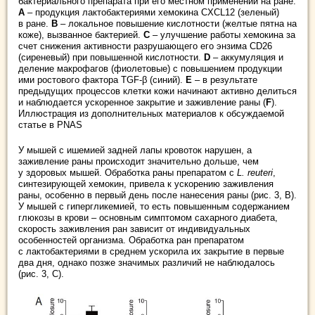
бактериального препарата при его местном применении на ране.
А
– продукция лактобактериями хемокина CXCL12 (зеленый)
в ране.
В
– локальное повышение кислотности (желтые пятна на
коже), вызванное бактерией.
С
– улучшение работы хемокина за
счет снижения активности разрушающего его энзима CD26
(сиреневый) при повышенной кислотности.
D
– аккумуляция и
деление макрофагов (фиолетовые) с повышением продукции
ими ростового фактора TGF-β (синий).
Е
– в результате
предыдущих процессов клетки кожи начинают активно делиться
и наблюдается ускоренное закрытие и заживление раны (
F
).
Иллюстрация из дополнительных материалов к обсуждаемой
статье в PNAS
У мышей с ишемией задней лапы кровоток нарушен, а
заживление раны происходит значительно дольше, чем
у здоровых мышей. Обработка раны препаратом с
L. reuteri
,
синтезирующей хемокин, привела к ускорению заживления
раны, особенно в первый день после нанесения раны (рис. 3, В).
У мышей с гипергликемией, то есть повышенным содержанием
глюкозы в крови – основным симптомом сахарного диабета,
скорость заживления ран зависит от индивидуальных
особенностей организма. Обработка ран препаратом
с лактобактериями в среднем ускорила их закрытие в первые
два дня, однако позже значимых различий не наблюдалось
(рис. 3, С).