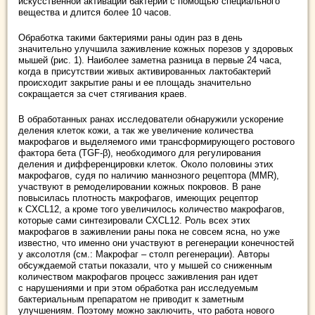
искусственной активации бактерии с помощью специального
вещества и длится более 10 часов.
Обработка такими бактериями раны один раз в день
значительно улучшила заживление кожных порезов у здоровых
мышей (рис. 1). Наиболее заметна разница в первые 24 часа,
когда в присутствии живых активированных лактобактерий
происходит закрытие раны и ее площадь значительно
сокращается за счет стягивания краев.
В обработанных ранах исследователи обнаружили ускорение
деления клеток кожи, а так же увеличение количества
макрофагов и выделяемого ими трансформирующего ростового
фактора бета (TGF-β), необходимого для регулирования
деления и дифференцировки клеток. Около половины этих
макрофагов, судя по наличию маннозного рецептора (MMR),
участвуют в ремоделировании кожных покровов. В ране
повысилась плотность макрофагов, имеющих рецептор
к CXCL12, а кроме того увеличилось количество макрофагов,
которые сами синтезировали CXCL12. Роль всех этих
макрофагов в заживлении раны пока не совсем ясна, но уже
известно, что именно они участвуют в регенерации конечностей
у аксолотля (см.: Макрофаг – столп регенерации). Авторы
обсуждаемой статьи показали, что у мышей со сниженным
количеством макрофагов процесс заживления ран идет
с нарушениями и при этом обработка ран исследуемым
бактериальным препаратом не приводит к заметным
улучшениям. Поэтому можно заключить, что работа нового