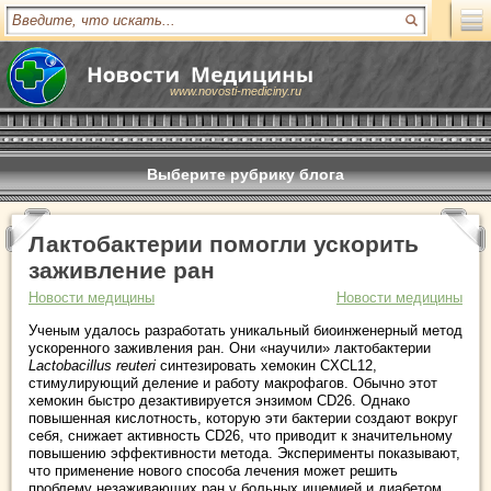
www.novosti-mediciny.ru
Выберите рубрику блога
Лактобактерии помогли ускорить
заживление ран
Новости медицины
Новости медицины
Ученым удалось разработать уникальный биоинженерный метод
ускоренного заживления ран. Они «научили» лактобактерии
Lactobacillus reuteri
синтезировать хемокин CXCL12,
стимулирующий деление и работу макрофагов. Обычно этот
хемокин быстро дезактивируется энзимом CD26. Однако
повышенная кислотность, которую эти бактерии создают вокруг
себя, снижает активность CD26, что приводит к значительному
повышению эффективности метода. Эксперименты показывают,
что применение нового способа лечения может решить
проблему незаживающих ран у больных ишемией и диабетом.