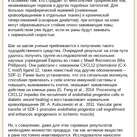
и особенно тем, кто страдает от многолетних трофических язв,
незаживающих порезов и других подобных патологий. Для
больных периферической ишемией (сниженным
кровообращением в отдельных тканях) и хронической
гипергликемией (сахарным диабетом), при которых на коже
могут образовываться стойкие плохо заживающие язвы,
волшебством уже будет, если их раны будут заживать
с нормальной скоростью.
Шаг за шагом ученые приближаются к получению такого
чудодейственного средства. Очередной результат на этом пути
удалось получить группе исследователей из нескольких
научных учреждений Европы во главе с Мией Филлипсон (Mia
Phillipson). Они работали с хемокином CXCL12 (chemokine (C-X-
C motif) ligand 12, также известный под другим обозначением –
SDF-1). Ранее было установлено, что эта сигнальная молекула,
способная привлекать к себе клетки иммунной системы и
повышать выживаемость клеток, оказывает заживляющее
действие на кожные раны (G. Feng et al., 2014. Processing of
CXCL12 impedes the recruitment of endothelial progenitor cells in
diabetic wound healing) и восстанавливает нормальное
кровообращение (M. A. Kuliszewski et al., 2011. Vascular gene
transfer of SDF-1 promotes endothelial progenitor cell engraftment
and enhances angiogenesis in ischemic muscle).
Но, к сожалению, даже для этих скромных результатов
необходимо множество процедур, так как активное вещество
в ране постоянно инактивируется. Исследователи наносили