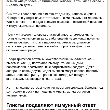
астмой живут более 22 миллионов человек, в том числе около 6
миллионов детей.
Симптомы заболевания включают одышку, кашель и хрипы.
Иногда они уходят самостоятельно – с минимальным лечением
или без него – но иногда требуют оказания неотложной помощи
и могут окончиться печально.
Почти у каждого человека с астмой имеется аллергия, но
точные причины связи двух заболеваний не до конца понятны.
Ученые считают, что эта парочка является результатом
сочетания уязвимых генов и неблагоприятных факторов
окружающей среды.
Среди триггеров астмы множество типичных аллергенов –
пылевые клещи, цветочная пыльца, табачный дым,
парфюмерия, промышленные загрязнители воздуха. Даже
аспирин и сотни других медикаментов могут спровоцировать
астматический приступ, равно как холодный воздух и
экстремальные эмоции (гнев, страх).
Хотя нынешние методы лечения помогают держать болезнь под
контролем и вести полноценную жизнь, астма остается
неизлечимой.
Глисты подавляют иммунный ответ
Исследование доктора Максорли основывалось на доказанном