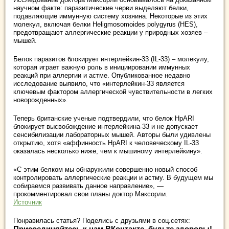
научном факте: паразитические черви выделяют белки,
подавляющие иммунную систему хозяина. Некоторые из этих
молекул, включая белки Heligmosomoides polygyrus (HES),
предотвращают аллергические реакции у природных хозяев –
мышей.
Белок паразитов блокирует интерлейкин-33 (IL-33) – молекулу,
которая играет важную роль в инициировании иммунных
реакций при аллергии и астме. Опубликованное недавно
исследование выявило, что «интерлейкин-33 является
ключевым фактором аллергической чувствительности в легких
новорожденных».
Теперь британские ученые подтвердили, что белок HpARI
блокирует высвобождение интерлейкина-33 и не допускает
сенсибилизации лабораторных мышей. Авторы были удивлены
открытию, хотя «аффинность HpARI к человеческому IL-33
оказалась несколько ниже, чем к мышиному интерлейкину».
«С этим белком мы обнаружили совершенно новый способ
контролировать аллергические реакции и астму. В будущем мы
собираемся развивать данное направление», —
прокомментировал свои планы доктор Максорли.
Источник
Понравилась статья? Поделись с друзьями в соц.сетях:
Присоединяйтесь к нам ВКонтакте, будьте здоровы!