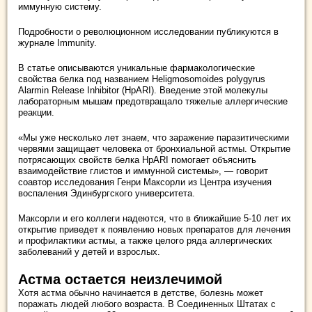
иммунную систему.
Подробности о революционном исследовании публикуются в
журнале Immunity.
В статье описываются уникальные фармакологические
свойства белка под названием Heligmosomoides polygyrus
Alarmin Release Inhibitor (HpARI). Введение этой молекулы
лабораторным мышам предотвращало тяжелые аллергические
реакции.
«Мы уже несколько лет знаем, что заражение паразитическими
червями защищает человека от бронхиальной астмы. Открытие
потрясающих свойств белка HpARI помогает объяснить
взаимодействие глистов и иммунной системы», — говорит
соавтор исследования Генри Максорли из Центра изучения
воспаления Эдинбургского университета.
Максорли и его коллеги надеются, что в ближайшие 5-10 лет их
открытие приведет к появлению новых препаратов для лечения
и профилактики астмы, а также целого ряда аллергических
заболеваний у детей и взрослых.
Астма остается неизлечимой
Хотя астма обычно начинается в детстве, болезнь может
поражать людей любого возраста. В Соединенных Штатах с