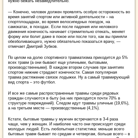
нужно бежать незамедлительно.
— Конечно, человек должен проявлять особую осторожность во
время занятий спортом или активной деятельности – на
спортплощадках, во время велосипедных поездок, на
самокатах, в походах. Если после падения или неловкого
движения конечность начинает стремительно отекать, меняет
форму или болит даже в покое или после того, как вы приняли
обезболивающего, нужно обязательно показаться врачу, —
отмечает Дмитрий Зубков.
По целом на долю спортивного травматизма приходится до 5%
всех травм (а они бывают еще уличными, бытовыми,
производственными). В каждом втором случаев при занятиях
спортом нижние страдают конечности. Самая популярная
травма растяжение связок лодыжки. Ну а самый травмирующий
вид спорта – это футбол.
И все же самые распространенные травмы среди рядовых
граждан случаются в быту (на них приходится почти 70% в
структуре повреждений). Следом идут травмы уличные (19,6%),
а на третьем месте — производственные (4,1%).
Кстати, бытовые травмы у мужчин встречаются в 3-4 раза
чаще, чем у женщин. И наиболее часто они происходят среди
молодых людей. Есть любопытная статистика: меньше всего
бытовых травм бывает по средам и четвергам, больше всего – в