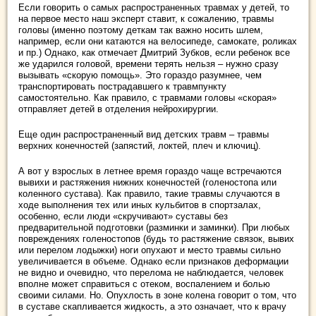
Если говорить о самых распространенных травмах у детей, то
на первое место наш эксперт ставит, к сожалению, травмы
головы (именно поэтому деткам так важно носить шлем,
например, если они катаются на велосипеде, самокате, роликах
и пр.) Однако, как отмечает Дмитрий Зубков, если ребенок все
же ударился головой, времени терять нельзя – нужно сразу
вызывать «скорую помощь». Это гораздо разумнее, чем
транспортировать пострадавшего к травмпункту
самостоятельно. Как правило, с травмами головы «скорая»
отправляет детей в отделения нейрохирургии.
Еще один распространенный вид детских травм – травмы
верхних конечностей (запястий, локтей, плеч и ключиц).
А вот у взрослых в летнее время гораздо чаще встречаются
вывихи и растяжения нижних конечностей (голеностопа или
коленного сустава). Как правило, такие травмы случаются в
ходе выполнения тех или иных кульбитов в спортзалах,
особенно, если люди «скручивают» суставы без
предварительной подготовки (разминки и заминки). При любых
повреждениях голеностопов (будь то растяжение связок, вывих
или перелом лодыжки) ноги опухают и место травмы сильно
увеличивается в объеме. Однако если признаков деформации
не видно и очевидно, что перелома не наблюдается, человек
вполне может справиться с отеком, воспалением и болью
своими силами. Но. Опухлость в зоне колена говорит о том, что
в суставе скапливается жидкость, а это означает, что к врачу