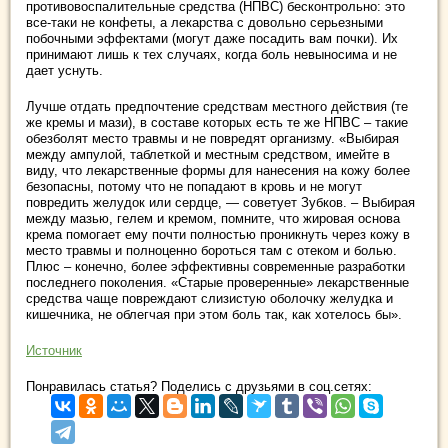
противовоспалительные средства (НПВС) бесконтрольно: это
все-таки не конфеты, а лекарства с довольно серьезными
побочными эффектами (могут даже посадить вам почки). Их
принимают лишь к тех случаях, когда боль невыносима и не
дает уснуть.
Лучше отдать предпочтение средствам местного действия (те
же кремы и мази), в составе которых есть те же НПВС – такие
обезболят место травмы и не повредят организму. «Выбирая
между ампулой, таблеткой и местным средством, имейте в
виду, что лекарственные формы для нанесения на кожу более
безопасны, потому что не попадают в кровь и не могут
повредить желудок или сердце, — советует Зубков. – Выбирая
между мазью, гелем и кремом, помните, что жировая основа
крема помогает ему почти полностью проникнуть через кожу в
место травмы и полноценно бороться там с отеком и болью.
Плюс – конечно, более эффективны современные разработки
последнего поколения. «Старые проверенные» лекарственные
средства чаще повреждают слизистую оболочку желудка и
кишечника, не облегчая при этом боль так, как хотелось бы».
Источник
Понравилась статья? Поделись с друзьями в соц.сетях: