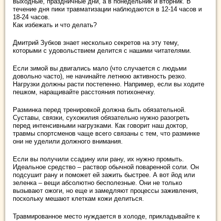
выходные, праздничные дни, а в понедельник и вторник. В
течение дня пики травматизации наблюдаются в 12-14 часов и
18-24 часов.
Как избежать и что делать?
Дмитрий Зубков знает несколько секретов на эту тему,
которыми с удовольствием делится с нашими читателями.
Если зимой вы двигались мало (что случается с людьми
довольно часто), не начинайте летнюю активность резко.
Нагрузки должны расти постепенно. Например, если вы ходите
пешком, наращивайте расстояния потихонечку.
Разминка перед тренировкой должна быть обязательной.
Суставы, связки, сухожилия обязательно нужно разогреть
перед интенсивными нагрузками. Как говорит наш доктор,
травмы спортсменов чаще всего связаны с тем, что разминке
они не уделили должного внимания.
Если вы получили ссадину или рану, их нужно промыть.
Идеальное средство – раствор обычной поваренной соли. Он
подсушит рану и поможет ей зажить быстрее. А вот йод или
зеленка – вещи абсолютно бесполезные. Они не только
вызывают ожоги, но еще и замедляют процессы заживления,
поскольку мешают клеткам кожи делиться.
Травмированное место нуждается в холоде, прикладывайте к