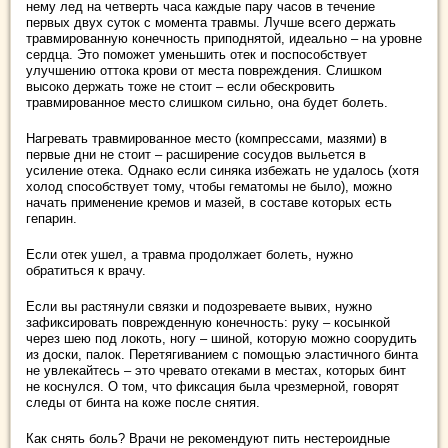
нему лед на четверть часа каждые пару часов в течение
первых двух суток с момента травмы. Лучше всего держать
травмированную конечность приподнятой, идеально – на уровне
сердца. Это поможет уменьшить отек и поспособствует
улучшению оттока крови от места повреждения. Слишком
высоко держать тоже не стоит – если обескровить
травмированное место слишком сильно, она будет болеть.
Нагревать травмированное место (компрессами, мазями) в
первые дни не стоит – расширение сосудов выльется в
усиление отека. Однако если синяка избежать не удалось (хотя
холод способствует тому, чтобы гематомы не было), можно
начать применение кремов и мазей, в составе которых есть
гепарин.
Если отек ушел, а травма продолжает болеть, нужно
обратиться к врачу.
Если вы растянули связки и подозреваете вывих, нужно
зафиксировать поврежденную конечность: руку – косынкой
через шею под локоть, ногу – шиной, которую можно соорудить
из доски, палок. Перетягиванием с помощью эластичного бинта
не увлекайтесь – это чревато отеками в местах, которых бинт
не коснулся. О том, что фиксация была чрезмерной, говорят
следы от бинта на коже после снятия.
Как cнять боль? Врачи не рекомендуют пить нестероидные