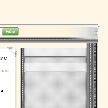
гие
 жизни
 и