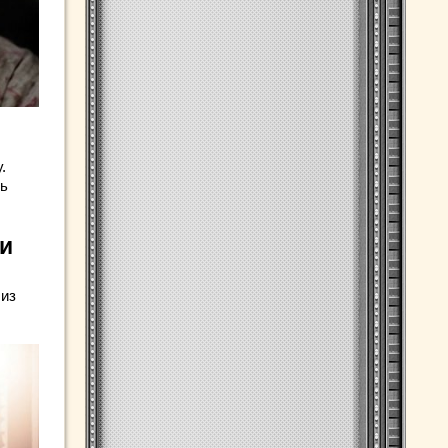
.
ть
 и
 из