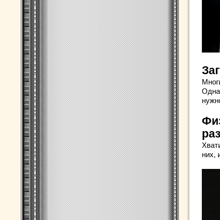
За
Мног
Одна
нужн
Фи
ра
Хват
них,