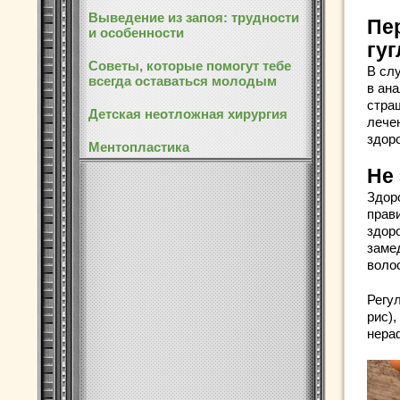
Выведение из запоя: трудности
Пе
и особенности
гуг
Советы, которые помогут тебе
В сл
всегда оставаться молодым
в ан
стра
Детская неотложная хирургия
лечен
здор
Ментопластика
Не
Здор
прав
здор
заме
волос
Регу
рис),
нера