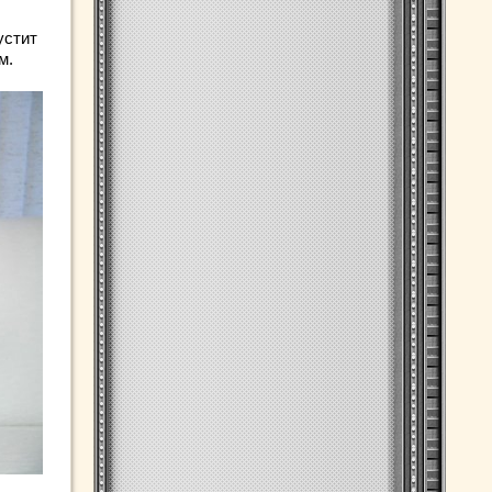
устит
м.