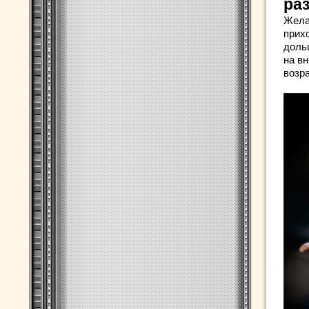
ра
Жела
прих
дольш
на в
возра