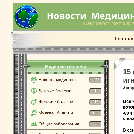
www.novosti-mediciny.r
Главна
Медицинские темы
15
иг
Новости медицины
1877
Автор
Детские болезни
216
Все 
Женские болезни
215
кото
здор
Мужские болезни
101
спос
Общие заболевания
1782
В се