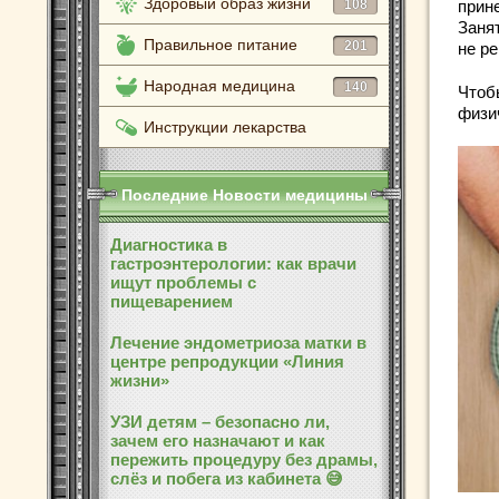
Здоровый образ жизни
108
прин
Заня
Правильное питание
201
не р
Народная медицина
140
Чтоб
физич
Инструкции лекарства
Последние Новости медицины
Диагностика в
гастроэнтерологии: как врачи
ищут проблемы с
пищеварением
Лечение эндометриоза матки в
центре репродукции «Линия
жизни»
УЗИ детям – безопасно ли,
зачем его назначают и как
пережить процедуру без драмы,
слёз и побега из кабинета 😅