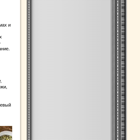
мах и
х
о
ание.
,
ожи,
невый