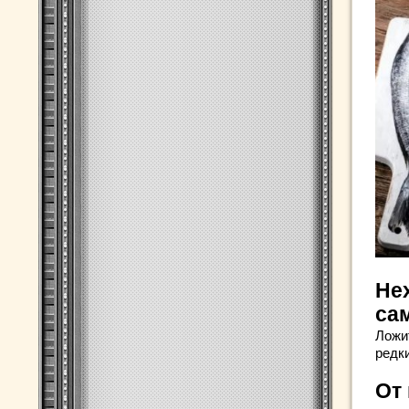
Не
са
Ложит
редки
От