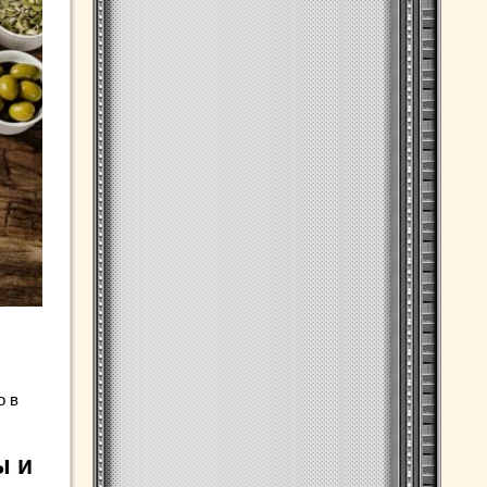
о в
ы и