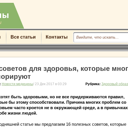
u
я
Все статьи
Контакты
 советов для здоровья, которые мно
норируют
:
Новости медицины
/ 23 Дек 2017 в 03:29
Рубрика:
Здоровый образ
хотят быть здоровыми, но не все придерживаются правил,
рые бы этому способствовали. Причина многих проблем со
овьем часто кроется не в окружающей среде, а в привычках
обе жизни людей.
годняшней статье мы предлагаем 16 полезных советов, которые