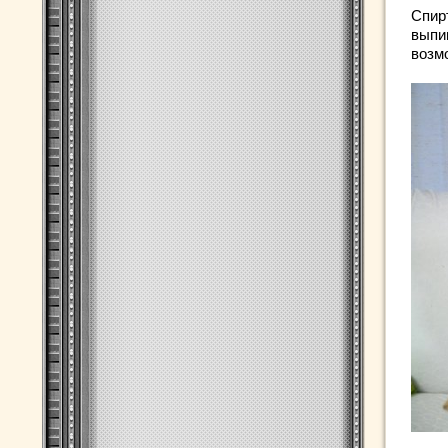
Спирт
выпи
возм