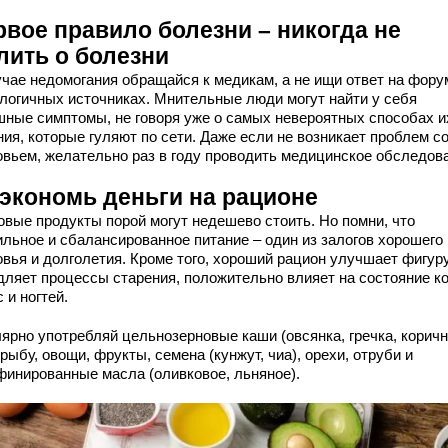
рвое правило болезни – никогда не
лить о болезни
учае недомогания обращайся к медикам, а не ищи ответ на фору
алогичных источниках. Мнительные люди могут найти у себя
шные симптомы, не говоря уже о самых невероятных способах и
ия, которые гуляют по сети. Даже если не возникает проблем с
овьем, желательно раз в году проводить медицинское обследов
 экономь деньги на рационе
овые продукты порой могут недешево стоить. Но помни, что
ильное и сбалансированное питание – один из залогов хорошего
овья и долголетия. Кроме того, хороший рацион улучшает фигуру
дляет процессы старения, положительно влияет на состояние к
 и ногтей.
лярно употребляй цельнозерновые каши (овсянка, гречка, корич
 рыбу, овощи, фрукты, семена (кунжут, чиа), орехи, отруби и
финированные масла (оливковое, льняное).