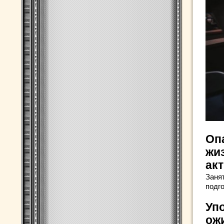
Оп
жи
ак
Заня
подг
Уп
ож