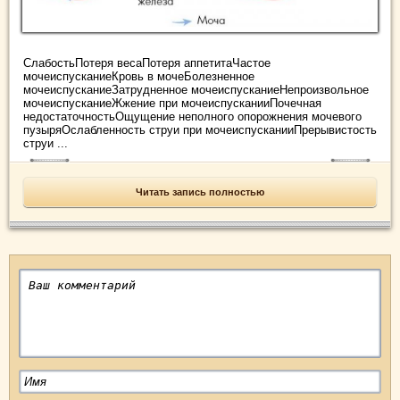
СлабостьПотеря весаПотеря аппетитаЧастое
мочеиспусканиеКровь в мочеБолезненное
мочеиспусканиеЗатрудненное мочеиспусканиеНепроизвольное
мочеиспусканиеЖжение при мочеиспусканииПочечная
недостаточностьОщущение неполного опорожнения мочевого
пузыряОслабленность струи при мочеиспусканииПрерывистость
струи ...
Читать запись полностью