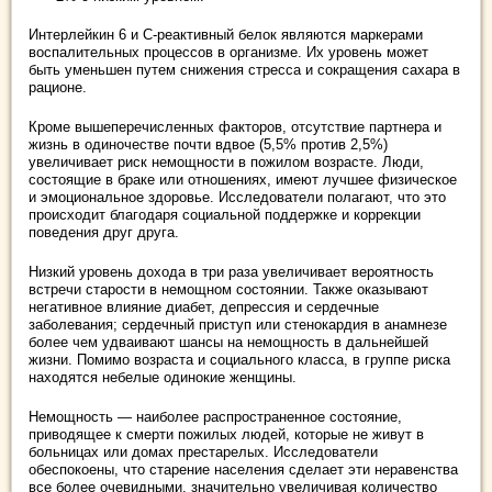
Интерлейкин 6 и С-реактивный белок являются маркерами
воспалительных процессов в организме. Их уровень может
быть уменьшен путем снижения стресса и сокращения сахара в
рационе.
Кроме вышеперечисленных факторов, отсутствие партнера и
жизнь в одиночестве почти вдвое (5,5% против 2,5%)
увеличивает риск немощности в пожилом возрасте. Люди,
состоящие в браке или отношениях, имеют лучшее физическое
и эмоциональное здоровье. Исследователи полагают, что это
происходит благодаря социальной поддержке и коррекции
поведения друг друга.
Низкий уровень дохода в три раза увеличивает вероятность
встречи старости в немощном состоянии. Также оказывают
негативное влияние диабет, депрессия и сердечные
заболевания; сердечный приступ или стенокардия в анамнезе
более чем удваивают шансы на немощность в дальнейшей
жизни. Помимо возраста и социального класса, в группе риска
находятся небелые одинокие женщины.
Немощность — наиболее распространенное состояние,
приводящее к смерти пожилых людей, которые не живут в
больницах или домах престарелых. Исследователи
обеспокоены, что старение населения сделает эти неравенства
все более очевидными, значительно увеличивая количество