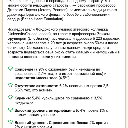
обеспечения здорового перехода к среднему возрасту, мы
можем обойти немощную старость», — рассказал профессор
Джереми Пирсон (Jeremy Pearson), заместитель медицинского
директора Британского фонда по борьбе с заболеваниями
сердца (British Heart Foundation).
Исследователи Лондонского университетского колледжа
(UniversityCollegeLondon), во главе с профессором Эриком
Бруннером (EricBrunner), исследовали здоровье 6 223 взрослых
человек с интервалом в 20 лет (в возрасте около 50-ти и после
69-ти лет). Согласно полученным данным, люди среднего
возраста подвергают себя риску стать слабыми и немощными в
пожилом возрасте, если у них имеется:
Ожирение
(7,9% с ожирением были немощны по
сравнению с 2,7% тех, кто имеет нормальный вес) и
недостаток массы тела
(4,5%).
Отсутствие активности:
6,2% неактивных против 2,5-
3,5% тех, кто активен.
Курение:
5,4% курильщиков по сравнению с 3,5%
некурящих.
Высокий уровень интерлейкина 6:
4% против 1% с
самым низким уровнем.
Высокий уровень С-реактивного белка:
4% против
2% с низким уровнем.