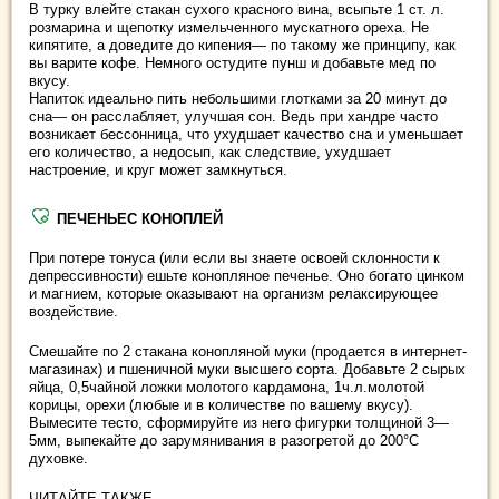
В турку влейте стакан сухого красного вина, всыпьте 1 ст. л.
розмарина и щепотку измельченного мускатного ореха. Не
кипятите, а доведите до кипения— по такому же принципу, как
вы варите кофе. Немного остудите пунш и добавьте мед по
вкусу.
Напиток идеально пить небольшими глотками за 20 минут до
сна— он расслабляет, улучшая сон. Ведь при хандре часто
возникает бессонница, что ухудшает качество сна и уменьшает
его количество, а недосып, как следствие, ухудшает
настроение, и круг может замкнуться.
ПЕЧЕНЬЕС КОНОПЛЕЙ
При потере тонуса (или если вы знаете освоей склонности к
депрессивности) ешьте конопляное печенье. Оно богато цинком
и магнием, которые оказывают на организм релаксирующее
воздействие.
Смешайте по 2 стакана конопляной муки (продается в интернет-
магазинах) и пшеничной муки высшего сорта. Добавьте 2 сырых
яйца, 0,5чайной ложки молотого кардамона, 1ч.л.молотой
корицы, орехи (любые и в количестве по вашему вкусу).
Вымесите тесто, сформируйте из него фигурки толщиной 3—
5мм, выпекайте до зарумянивания в разогретой до 200°С
духовке.
ЧИТАЙТЕ ТАКЖЕ