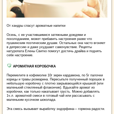
От хандры спасут ароматные напитки
Осень, с ее участившимися затяжными дождями и
похолоданием, может прибавить настроения разве что
пушкинским поэтическим душам. Остальных она часто вгоняет
в депрессию и даже ухудшает самочувствие. Рецепты
натуропата Елены Свитко помогут достичь драйва и поднять
себе настроение.
АРОМАТНАЯ КОРОБОЧКА
Перемелите в кофемолке 10г зерен кардамона, по 5г палочки
корицы и травы розмарина. Пересыпьте полученный порошок в
небольшую коробочку с плотно закрывающейся крышкой (или
маленький стеклянный флакончик). Вдыхайте аромат из
коробочки, как только накатывает грусть. Можно добавлять
1ч.л. ароматной смеси в готовый чай или рассасывать с
маленьким кусочком шоколада.
Эта смесь вызывает выработку эндорфина— гормона радости.