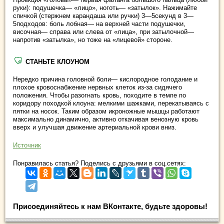
руки): подушечка— «лицо», ноготь— «затылок». Нажимайте
спичкой (стержнем карандаша или ручки) 3—5секунд в 3—
5подходов: боль лобная— на верхней части подушечки,
височная— справа или слева от «лица», при затылочной—
напротив «затылка», но тоже на «лицевой» стороне.
СТАНЬТЕ КЛОУНОМ
Нередко причина головной боли— кислородное голодание и
плохое кровоснабжение нервных клеток из-за сидячего
положения. Чтобы разогнать кровь, походите в темпе по
коридору походкой клоуна: мелкими шажками, перекатываясь с
пятки на носок. Таким образом икроножные мышцы работают
максимально динамично, активно откачивая венозную кровь
вверх и улучшая движение артериальной крови вниз.
Источник
Понравилась статья? Поделись с друзьями в соц.сетях:
Присоединяйтесь к нам ВКонтакте, будьте здоровы!