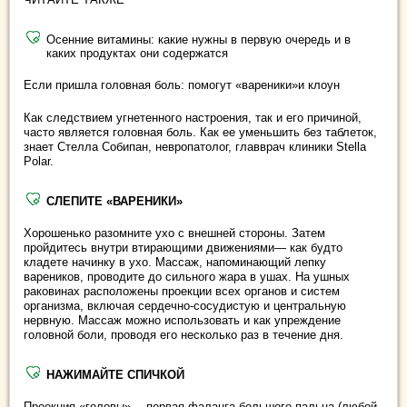
Осенние витамины: какие нужны в первую очередь и в
каких продуктах они содержатся
Если пришла головная боль: помогут «вареники»и клоун
Как следствием угнетенного настроения, так и его причиной,
часто является головная боль. Как ее уменьшить без таблеток,
знает Стелла Собипан, невропатолог, главврач клиники Stella
Polar.
СЛЕПИТЕ «ВАРЕНИКИ»
Хорошенько разомните ухо с внешней стороны. Затем
пройдитесь внутри втирающими движениями— как будто
кладете начинку в ухо. Массаж, напоминающий лепку
вареников, проводите до сильного жара в ушах. На ушных
раковинах расположены проекции всех органов и систем
организма, включая сердечно-сосудистую и центральную
нервную. Массаж можно использовать и как упреждение
головной боли, проводя его несколько раз в течение дня.
НАЖИМАЙТЕ СПИЧКОЙ
Проекция «головы»— первая фаланга большого пальца (любой