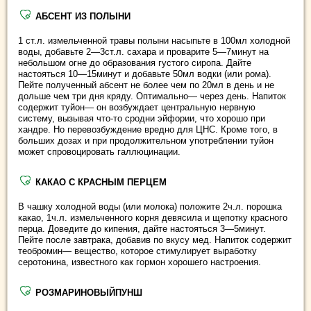
АБСЕНТ ИЗ ПОЛЫНИ
1 ст.л. измельченной травы полыни насыпьте в 100мл холодной
воды, добавьте 2—3ст.л. сахара и проварите 5—7минут на
небольшом огне до образования густого сиропа. Дайте
настояться 10—15минут и добавьте 50мл водки (или рома).
Пейте полученный абсент не более чем по 20мл в день и не
дольше чем три дня кряду. Оптимально— через день. Напиток
содержит туйон— он возбуждает центральную нервную
систему, вызывая что-то сродни эйфории, что хорошо при
хандре. Но перевозбуждение вредно для ЦНС. Кроме того, в
больших дозах и при продолжительном употреблении туйон
может спровоцировать галлюцинации.
КАКАО С КРАСНЫМ ПЕРЦЕМ
В чашку холодной воды (или молока) положите 2ч.л. порошка
какао, 1ч.л. измельченного корня девясила и щепотку красного
перца. Доведите до кипения, дайте настояться 3—5минут.
Пейте после завтрака, добавив по вкусу мед. Напиток содержит
теобромин— вещество, которое стимулирует выработку
серотонина, известного как гормон хорошего настроения.
РОЗМАРИНОВЫЙПУНШ