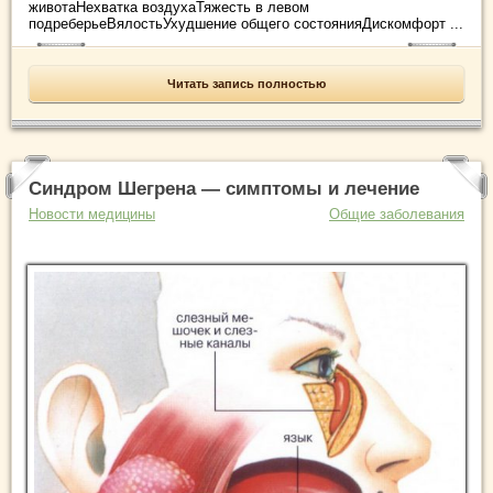
животаНехватка воздухаТяжесть в левом
подреберьеВялостьУхудшение общего состоянияДискомфорт ...
Читать запись полностью
Синдром Шегрена — симптомы и лечение
Новости медицины
Общие заболевания