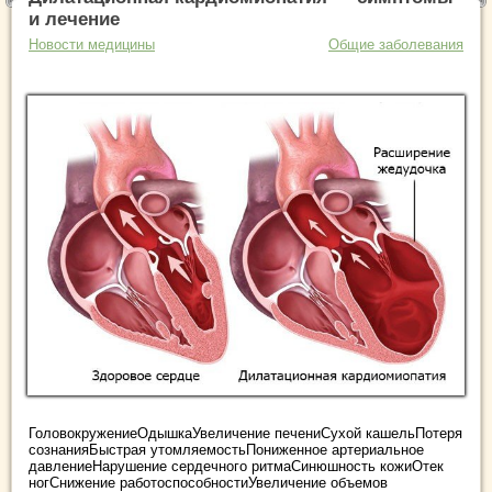
и лечение
Новости медицины
Общие заболевания
ГоловокружениеОдышкаУвеличение печениСухой кашельПотеря
сознанияБыстрая утомляемостьПониженное артериальное
давлениеНарушение сердечного ритмаСинюшность кожиОтек
ногСнижение работоспособностиУвеличение объемов