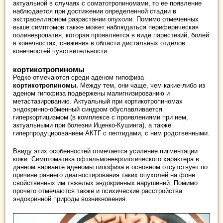
актуальной в случаях с соматотропиномами, то ее появление
наблюдается при достижении определенной стадии в
экстраселлярном разрастании опухоли. Помимо отмеченных
выше симптомов также может наблюдаться периферическая
полиневропатия, которая проявляется в виде парестезий, болей
в конечностях, снижения в области дистальных отделов
конечностей чувствительности.
кортикотропиномы
Редко отмечаются среди аденом гипофиза
кортикотропиномы.
Между тем, они чаще, чем какие-либо из
аденом гипофиза подвержены малигнизированию и
метастазированию. Актуальный при кортикотропиномах
эндокринно-обменный синдром обуславливается
гиперкортицизмом (в комплексе с проявлениями при нем,
актуальными при болезни Иценко-Кушинга), а также
гиперпродуцированием АКТГ с пептидами, с ним родственными.
Ввиду этих особенностей отмечается усиление пигментации
кожи. Симптоматика офтальмоневрологического характера в
данном варианте аденомы гипофиза в основном отсутствует по
причине раннего диагностирования таких опухолей на фоне
свойственных им тяжелых эндокринных нарушений. Помимо
прочего отмечаются также и психические расстройства
эндокринной природы возникновения.