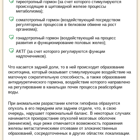
тиреотропный гормон (за счет которого стимулируются
происходящие в щитовидной железе процессы
метаболизма);
соматотропный гормон (воздействующий посредством
регуляторных процессов в белковом обмене на рост
организма);
гонадотропный гормон (воздействующий на процесс
развития и функционирование половых желез);
АКТГ (за счет которого регулируются функции
надпочечников).
Что касается задней доли, то в ней происходит образование
окситоцина, который оказывает стимулирующее воздействие на
маточную сократительную способность, а также образование
антидиуретического гормона, воздействие которого направлено
на регулирование в канальцах почек процесса реабсорбции
воды.
При аномальном разрастании клеток гипофиза образуется
опухоль в его переднем или заднем отделе, что, в свою
очередь, нарушает гормональный баланс. В некоторых случаях
начинается произрастание опухолей мозговых оболочек
(менингиом), еще реже отмечается возможность поражения
железы метастатическими отсевами от злокачественных
образований, сосредоточенных в других областях локализации.