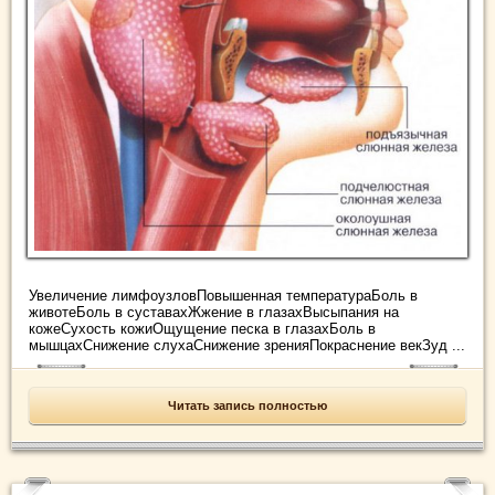
Увеличение лимфоузловПовышенная температураБоль в
животеБоль в суставахЖжение в глазахВысыпания на
кожеСухость кожиОщущение песка в глазахБоль в
мышцахСнижение слухаСнижение зренияПокраснение векЗуд ...
Читать запись полностью