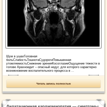
Шум в ушахГоловная
больСлабостьТошнотаСудорогиПовышенная
утомляемостьСнижение зренияКосоглазиеОщущение тяжести в
голове Арахноидит – опасный недуг, для которого характерно
возникновение воспалительного процесса в ...
Читать запись полностью
Дилатационная кардиомиопатия — симптомы