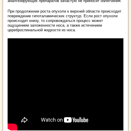
аналгезирующих препаратов зачастую не приносит облегчения.
При продолжении роста опухоли к верхней области происходит
повреждение гипоталамических структур. Если рост опухоли
происходит книзу, то сопровождаться процесс может
ощущением заложенности носа, а также истечением
цереброспинальной жидкости из носа.