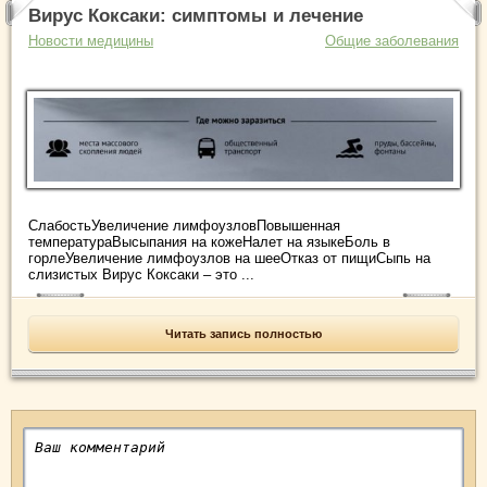
Вирус Коксаки: симптомы и лечение
Новости медицины
Общие заболевания
СлабостьУвеличение лимфоузловПовышенная
температураВысыпания на кожеНалет на языкеБоль в
горлеУвеличение лимфоузлов на шееОтказ от пищиСыпь на
слизистых Вирус Коксаки – это ...
Читать запись полностью