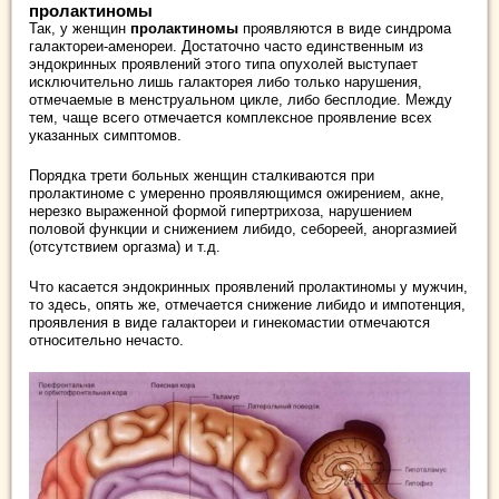
пролактиномы
Так, у женщин
пролактиномы
проявляются в виде синдрома
галактореи-аменореи. Достаточно часто единственным из
эндокринных проявлений этого типа опухолей выступает
исключительно лишь галакторея либо только нарушения,
отмечаемые в менструальном цикле, либо бесплодие. Между
тем, чаще всего отмечается комплексное проявление всех
указанных симптомов.
Порядка трети больных женщин сталкиваются при
пролактиноме с умеренно проявляющимся ожирением, акне,
нерезко выраженной формой гипертрихоза, нарушением
половой функции и снижением либидо, себореей, аноргазмией
(отсутствием оргазма) и т.д.
Что касается эндокринных проявлений пролактиномы у мужчин,
то здесь, опять же, отмечается снижение либидо и импотенция,
проявления в виде галактореи и гинекомастии отмечаются
относительно нечасто.