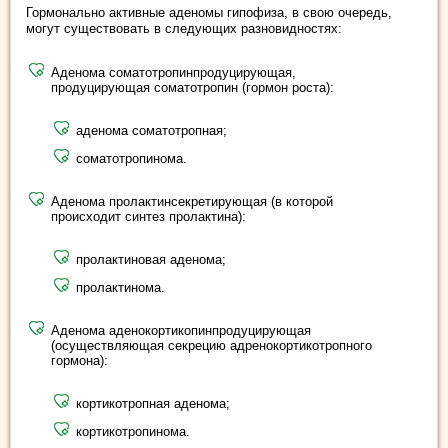
Гормонально активные аденомы гипофиза, в свою очередь,
могут существовать в следующих разновидностях:
Аденома соматотропинпродуцирующая,
продуцирующая соматотропин (гормон роста):
аденома соматотропная;
соматотропинома.
Аденома пролактинсекретирующая (в которой
происходит синтез пролактина):
пролактиновая аденома;
пролактинома.
Аденома аденокортикопинпродуцирующая
(осуществляющая секрецию адренокортикотропного
гормона):
кортикотропная аденома;
кортикотропинома.