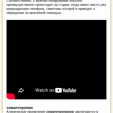
Соответственно, у мужчин обнаружение опухоли
преимущественно происходит на стадии, когда имеет место уже
макроаденома гипофиза, симптомы которой и приводят к
обращению за врачебной помощью.
соматотропин
Клинические проявления
соматотропином
заключаются в