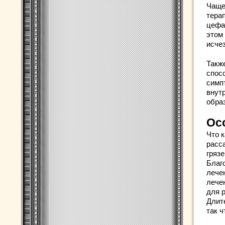
Чаще
тера
цефа
этом 
исче
Такж
спос
симп
внут
обра
Ос
Что 
расс
гряз
Благ
лече
лече
для 
Длит
так 