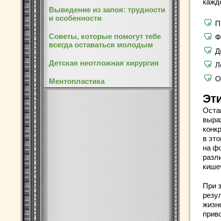
кажд
Выведение из запоя: трудности
и особенности
П
Советы, которые помогут тебе
Ф
всегда оставаться молодым
Д
Детская неотложная хирургия
Л
О
Ментопластика
Эт
Оста
выра
конк
в эт
на ф
разл
кише
При 
резу
жизн
прив