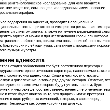
чное рентгенологическое исследование, для чего вводится
растное вещество, сам процесс исследования имеет название
еросальпингография.
учае подозрения на аднексит, проводятся специальные
циональные тесты, при которых измеряется ректальная темпера
деляется симптом зрачка, а также натяжение цервикальной слиз
делить аднексит можно и при исследовании крови, при котором
матривается лейкоцитоз, показатели повышения общего количе
а, бактериурии и лейкоцитурии, связанные с процессами пораже
вого пузыря и уретры.
чение аднексита
страя стадия заболевания требует постепенного перехода к
едурам физиотерапевтического характера, назначаемые также и
ае с хроническим аднекситом. Сюда в частности относится
азвук и грязелечение, а также ряд других методов. Отметим, чт
ше аднексит, симптомы которого будут учтены врачом, будет
ужен, и чем раньше, соответственно, начнется его лечение, тем
е в итоге будет шансов на то, что придатки матки претерпят
жения в виде рубцовых изменений, которые, в свою очередь,
делят бесплодие как более устойчивый диагноз.