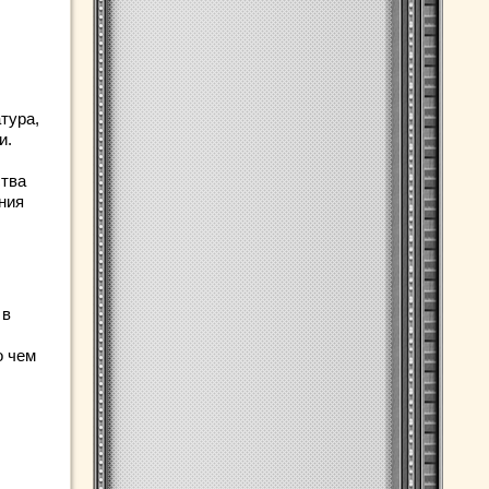
тура,
и.
ства
ния
 в
о чем