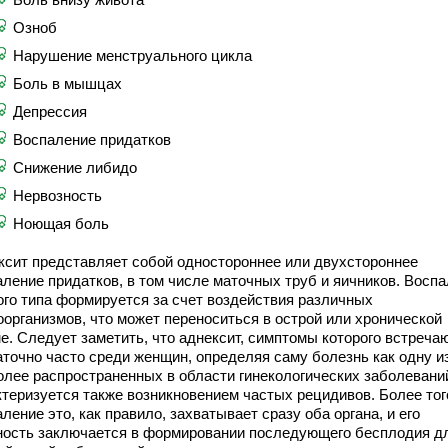
Озноб
Нарушение менструального цикла
Боль в мышцах
Депрессия
Воспаление придатков
Снижение либидо
Нервозность
Ноющая боль
ксит представляет собой одностороннее или двухстороннее
аление придатков, в том числе маточных труб и яичников. Восп
ого типа формируется за счет воздействия различных
оорганизмов, что может переноситься в острой или хронической
е. Следует заметить, что аднексит, симптомы которого встреча
аточно часто среди женщин, определяя саму болезнь как одну и
олее распространенных в области гинекологических заболевани
ктеризуется также возникновением частых рецидивов. Более тог
ление это, как правило, захватывает сразу оба органа, и его
ность заключается в формировании последующего бесплодия д