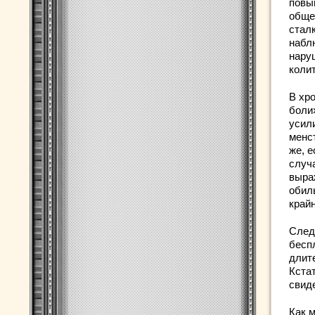
повы
обще
стал
набл
нару
колит
В хр
боли
усили
менс
же, 
случ
выра
обиль
край
След
бесп
длите
Кстат
свид
Как 