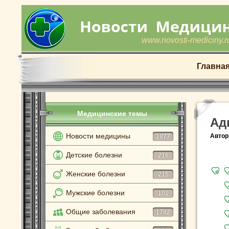
www.novosti-mediciny.r
Главна
Медицинские темы
Ад
Новости медицины
Автор
1877
Детские болезни
216
Женские болезни
215
Мужские болезни
101
Общие заболевания
1782