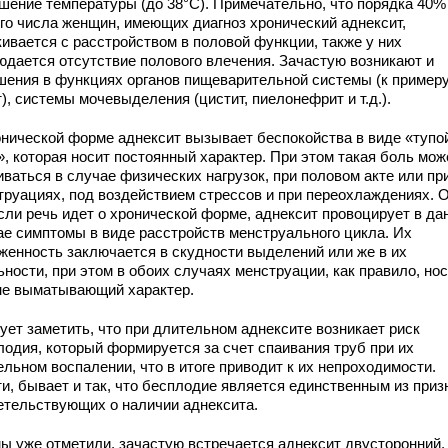
шение температуры (до 38°C). Примечательно, что порядка 40%
го числа женщин, имеющих диагноз хронический аднексит,
кивается с расстройством в половой функции, также у них
юдается отсутствие полового влечения. Зачастую возникают и
шения в функциях органов пищеварительной системы (к примеру
), системы мочевыделения (цистит, пиелонефрит и т.д.).
онической форме аднексит вызывает беспокойства в виде «тупо
», которая носит постоянный характер. При этом такая боль мож
ваться в случае физических нагрузок, при половом акте или пр
труациях, под воздействием стрессов и при переохлаждениях. 
если речь идет о хронической форме, аднексит провоцирует в да
ае симптомы в виде расстройств менструального цикла. Их
женность заключается в скудности выделений или же в их
ности, при этом в обоих случаях менструации, как правило, но
не выматывающий характер.
ует заметить, что при длительном аднексите возникает риск
лодия, который формируется за счет спаивания труб при их
льном воспалении, что в итоге приводит к их непроходимости.
и, бывает и так, что бесплодие является единственным из приз
етельствующих о наличии аднексита.
мы уже отметили, зачастую встречается аднексит двусторонний,