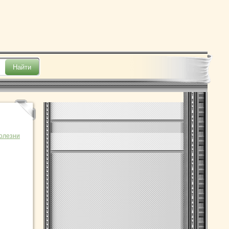
олезни