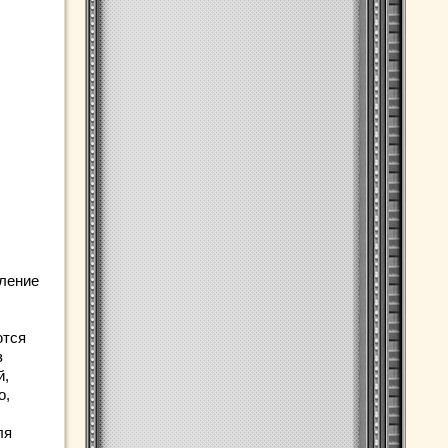
аление
ются
з
й,
о,
ля