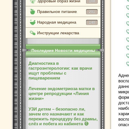
Здоровый образ жизни
108
Правильное питание
201
Народная медицина
140
Инструкции лекарства
Последние Новости медицины
Диагностика в
гастроэнтерологии: как врачи
ищут проблемы с
Адне
пищеварением
восп
данн
Лечение эндометриоза матки в
микр
центре репродукции «Линия
форм
жизни»
дост
наиб
УЗИ детям – безопасно ли,
хара
зачем его назначают и как
пережить процедуру без драмы,
воспа
слёз и побега из кабинета 😅
опас