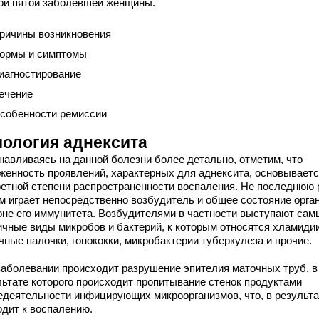
ой пятой заболевшей женщины.
ричины возникновения
ормы и симптомы
иагностирование
ечение
собенности ремиссии
иология аднексита
навливаясь на данной болезни более детально, отметим, что
женность проявлений, характерных для аднексита, основываетс
ретной степени распространенности воспаления. Не последнюю 
ом играет непосредственно возбудитель и общее состояние орга
оне его иммунитета. Возбудителями в частности выступают сам
ичные виды микробов и бактерий, к которым относятся хламидии
чные палочки, гонококки, микробактерии туберкулеза и прочие.
заболевании происходит разрушение эпителия маточных труб, в
льтате которого происходит пропитывание стенок продуктами
едеятельности инфицирующих микроорганизмов, что, в результа
одит к воспалению.