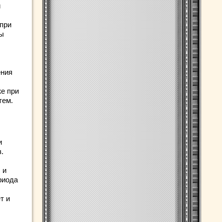
й
при
мы
ения
же при
тем.
и
.
 и
риода
т и