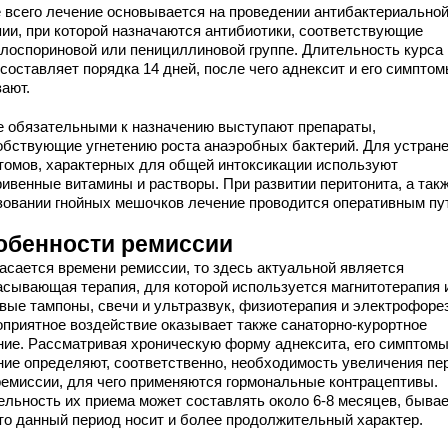
 всего лечение основывается на проведении антибактериально
пии, при которой назначаются антибиотики, соответствующие
лоспориновой или пенициллиновой группе. Длительность курса 
составляет порядка 14 дней, после чего аднексит и его симпто
зают.
е обязательными к назначению выступают препараты,
обствующие угнетению роста анаэробных бактерий. Для устран
томов, характерных для общей интоксикации используют
ривенные витамины и растворы. При развитии перитонита, а так
зовании гнойных мешочков лечение проводится оперативным пу
обенности ремиссии
касается времени ремиссии, то здесь актуальной является
асывающая терапия, для которой используется магнитотерапия 
евые тампоны, свечи и ультразвук, физиотерапия и электрофорез
оприятное воздействие оказывает также санаторно-курортное
ние. Рассматривая хроническую форму аднексита, его симптомы
ние определяют, соответственно, необходимость увеличения пе
ремиссии, для чего применяются гормональные контрацептивы.
ельность их приема может составлять около 6-8 месяцев, бывае
что данный период носит и более продолжительный характер.