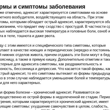
рмы и симптомы заболевания
уже отмечено, аднексит характеризуется симптомами на основе
ретного возбудителя, воздействующего на область. При этом
томы, которыми обладает острый аднексит, характеризуются о
моганием, что придает ему сходство с простудой. В частности с
вых наблюдается высокая температура и головные боли, озноб 
а в теле, тошнота и даже рвота.
ду с этим имеются и специфического типа симптомы, которые
упают в качестве ноющих и периодических (нередко и постоянн
й нижних отделов живота, причем отдавать эти боли могут в бе
поясницу, а также в прямую кишку. Дополнительно отметим и так
ктерные для аднексита симптомы, как раздражительность и
озность, бессонница и депрессия. Что касается такой формы, ка
стрый аднексит, то его симптомы вытекают из формы предыдущ
ко в этом случае наблюдается уменьшение болей и температуры
м для него характерных.
ая форма болезни – хронический аднексит. Развивается он
мущественно из острой формы в недолеченной ее стадии. Пери
трения, которыми характеризуется хронический аднексит, имеет
ующие симптомы: ухудшение самочувствия в целом, слабость,