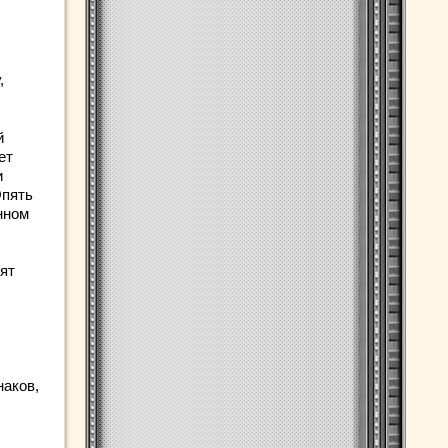
,
й
ет
и
Опять
нном
сят
наков,