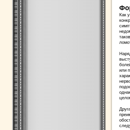
Фо
Как 
конк
симп
недо
тако
ломот
Наря
выст
боле
или 
хара
нерв
подо
одна
цело
Друг
преи
обос
след