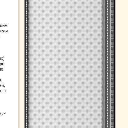
бщим
реди
и
ых)
дро
ие
к
ей,
, в
оды