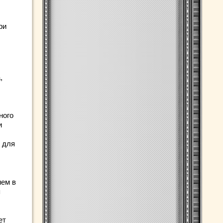
ри
,
ного
и
и для
ием в
я
ет