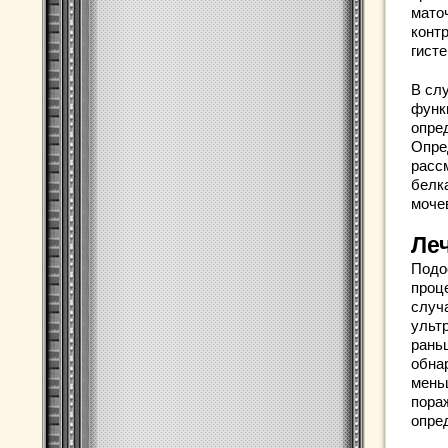
мато
конт
гист
В сл
функ
опре
Опре
расс
белк
моче
Ле
Подо
проц
случ
ультр
рань
обнар
меньш
пора
опре