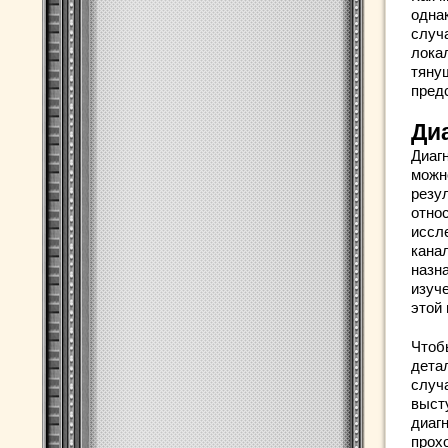
одна
случ
лока
тяну
пред
Ди
Диаг
можн
резу
отно
иссл
кана
назн
изуч
этой
Чтоб
дета
случ
выст
диаг
прох