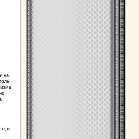
я на
роль
низма
ые
,
те, и