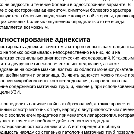
ко не редкость и течение болезни в одностороннем варианте. В
ае с односторонним аднекситом, симптомы болевого характера
лизуются в болевых ощущениях с конкретной стороны, однако п
щих сильных болевых ощущениях определить это не всегда
ставляется возможным.
агностирование аднексита
ностировать аднексит, симптомы которого испытывает пациентка
о не только основываясь непосредственно на них, но и на
льтатах специальных диагностических исследований. К таковым
сится двуручное гинекологическое исследование, а также
едование на основе мазков, взятых из области мочеиспускатель
ла, шейки матки и влагалища. Выявить аднексит можно также пр
ачении микробиологического исследования, направленного на
ение содержимого маточных труб, и, наконец, при использовани
 цели УЗИ.
ы определить наличие гнойных образований, а также провести
льный осмотр маточных труб, наряду с внутриполостным лечен
ае с воспалением придатков применяется лапароскопия, котора
упает в качестве наиболее действенного метода для
ностирования острого аднексита. А вот определить общую
одимость наряду со степенью патологии маточных труб позволя