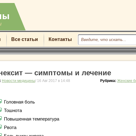
u
я
Все статьи
Контакты
нексит — симптомы и лечение
:
Новости медицины
/ 16 Авг 2017 в 14:48
Рубрика:
Женские б
Головная боль
Тошнота
Повышенная температура
Рвота
Боль внизу живота