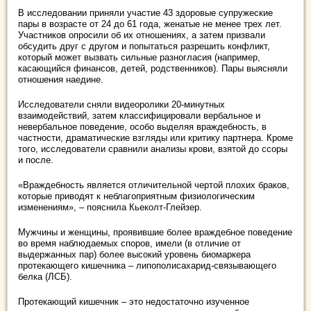
В исследовании приняли участие 43 здоровые супружеские
пары в возрасте от 24 до 61 года, женатые не менее трех лет.
Участников опросили об их отношениях, а затем призвали
обсудить друг с другом и попытаться разрешить конфликт,
который может вызвать сильные разногласия (например,
касающийся финансов, детей, родственников). Пары выясняли
отношения наедине.
Исследователи сняли видеоролики 20-минутных
взаимодействий, затем классифицировали вербальное и
невербальное поведение, особо выделяя враждебность, в
частности, драматические взгляды или критику партнера. Кроме
того, исследователи сравнили анализы крови, взятой до ссоры
и после.
«Враждебность является отличительной чертой плохих браков,
которые приводят к неблагоприятным физиологическим
изменениям», – пояснила Кьеколт-Глейзер.
Мужчины и женщины, проявившие более враждебное поведение
во время наблюдаемых споров, имели (в отличие от
выдержанных пар) более высокий уровень биомаркера
протекающего кишечника – липополисахарид-связывающего
белка (ЛСБ).
Протекающий кишечник – это недостаточно изученное