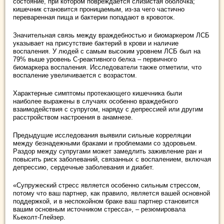
состояние, при котором повреждается слизистая оболочка;
кишечник становится проницаемым, из-за чего частично
переваренная пища и бактерии попадают в кровоток.
Значительная связь между враждебностью и биомаркером ЛСБ
указывает на присутствие бактерий в крови и наличие
воспаления. У людей с самым высоким уровнем ЛСБ был на
79% выше уровень C-реактивного белка – первичного
биомаркера воспаления. Исследователи также отметили, что
воспаление увеличивается с возрастом.
Характерные симптомы протекающего кишечника были
наиболее выражены в случаях особенно враждебного
взаимодействия с супругом, наряду с депрессией или другим
расстройством настроения в анамнезе.
Предыдущие исследования выявили сильные корреляции
между безнадежными браками и проблемами со здоровьем.
Раздор между супругами может замедлить заживление ран и
повысить риск заболеваний, связанных с воспалением, включая
депрессию, сердечные заболевания и диабет.
«Супружеский стресс является особенно сильным стрессом,
потому что ваш партнер, как правило, является вашей основной
поддержкой, и в неспокойном браке ваш партнер становится
вашим основным источником стресса», – резюмировала
Кьеколт-Глейзер.