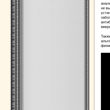
аналь
не в
уста
забо
анти
микро
Также
альг
физи