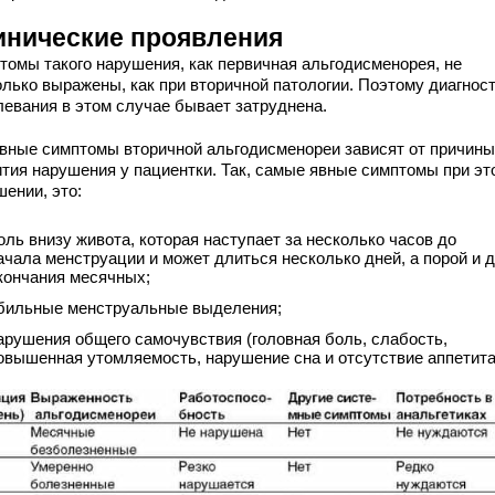
инические проявления
томы такого нарушения, как первичная альгодисменорея, не
олько выражены, как при вторичной патологии. Поэтому диагнос
левания в этом случае бывает затруднена.
вные симптомы вторичной альгодисменореи зависят от причины
ития нарушения у пациентки. Так, самые явные симптомы при эт
ении, это:
оль внизу живота, которая наступает за несколько часов до
ачала менструации и может длиться несколько дней, а порой и 
кончания месячных;
бильные менструальные выделения;
арушения общего самочувствия (головная боль, слабость,
овышенная утомляемость, нарушение сна и отсутствие аппетита