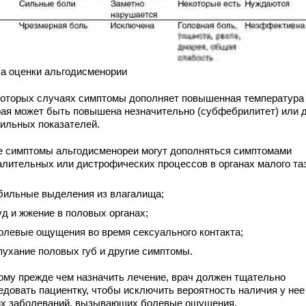
а оценки альгодисменории
которых случаях симптомы дополняет повышенная температура 
рая может быть повышена незначительно (субфебрилитет) или 
ильных показателей.
е симптомы альгодисменореи могут дополняться симптомами
алительных или дистрофических процессов в органах малого таз
бильные выделения из влагалища;
уд и жжение в половых органах;
олевые ощущения во время сексуального контакта;
пухание половых губ и другие симптомы.
ому прежде чем назначить лечение, врач должен тщательно
едовать пациентку, чтобы исключить вероятность наличия у нее
их заболеваний, вызывающих болевые ощущения.