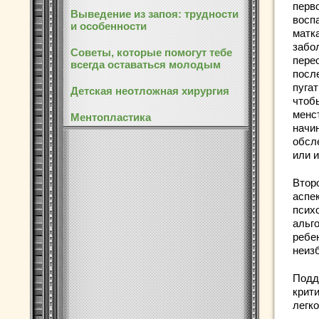
перв
Выведение из запоя: трудности
восп
и особенности
матк
забо
Советы, которые помогут тебе
пере
всегда оставаться молодым
после
пугат
Детская неотложная хирургия
чтоб
менс
Ментопластика
начин
обсл
или 
Втор
аспек
псих
альг
ребе
неиз
Подд
крит
легк