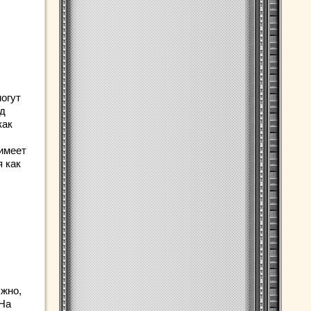
огут
од
как
 имеет
я как
лжно,
 На