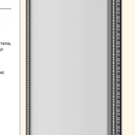
тела,
до
а: