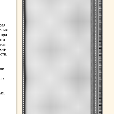
рая
ания
 при
что
чная
кие
ств,
 ли
я к
ме.