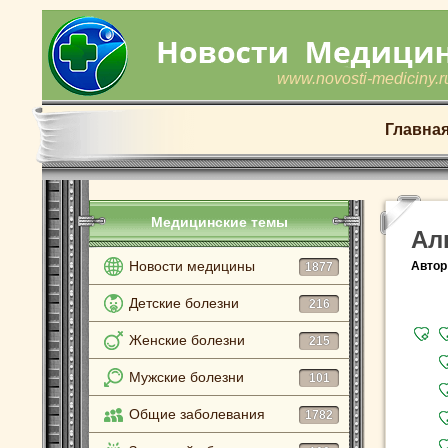
www.novosti-mediciny.r
Главна
Медицинские темы
Ал
Новости медицины
Автор
1877
Детские болезни
216
Женские болезни
215
Мужские болезни
101
Общие заболевания
1782