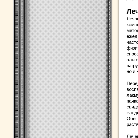
Ле
Леча
комп
мето
ежед
часто
физи
спос
альг
нагр
но и 
Пере
восп
лакму
пачк
свид
след
Обыч
раст
Лече