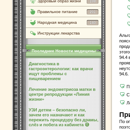
Здоровый образ жизни
108
Правильное питание
201
Народная медицина
140
Инструкции лекарства
Альг
пояс
прод
Последние Новости медицины
этого
94.4
проя
Диагностика в
неут
гастроэнтерологии: как врачи
ищут проблемы с
94.6.
пищеварением
П
Лечение эндометриоза матки в
центре репродукции «Линия
С
жизни»
Л
УЗИ детям – безопасно ли,
Пр
зачем его назначают и как
пережить процедуру без драмы,
По о
слёз и побега из кабинета 😅
поэт