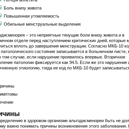
Боль внизу живота
Повышенная утомляемость
Обильные менструальные выделения
одисменорея – это неприятные тянущие боли внизу живота и в
ничном отделе перед наступлением критических дней, которые м
литься вплоть до завершения менструации. Согласно МКБ-10 к
 патологического состояния записывается в больничном листе, 
 в том случае, если нарушение проявилось впервые. Вторичное
вление патологии фиксируется как 94.5. Если же это нарушение
очненную этиологию, тогда ее код по МКБ-10 будет записыватьс
ричины
имптомы
ечение
ичины
пределению в здоровом организме альгодисменореи быть не до
ому важно понимать причины возникновения этого заболевания.