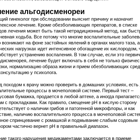
чение альгодисменореи
щий гинеколог при обследовании выяснит причину и назначит
лексное лечение. Кроме обезболивающих препаратов, в списке
дов лечения может быть такой нетрадиционный метод, как быст
невная ходьба. Все потому что многие воспалительные заболев
 возникают на фоне застойных явлений в органах малого таза, а
ческих нагрузках идет интенсивное обогащение их кислородом, 
обствует устранению воспаления. В том случае, если это перви
одисменорея, лечение будет включать в себя не только физичес
узки, нормализацию образа жизни и прием обезболивающих сред
консультацию у психолога.
д походом к врачу можно проверить в домашних условиях, есть
алительные процессы в мочеполовой системе. Первый тест –
совая бумажка, продается в любой аптеке, а иногда прилагаетс
ам с прокладками. Как правило, смещение рН в кислую сторону
етельствует о наличии грибов и патогенной микрофлоры, и как
ствие, наличию воспалительного процесса в мочеполовой систе
ное спринцевание с ромашкой и подмывание слабым содовым
вором частично вернет рН в правильный диапазон.
ние такого нарушения медикаментами заключается в приеме