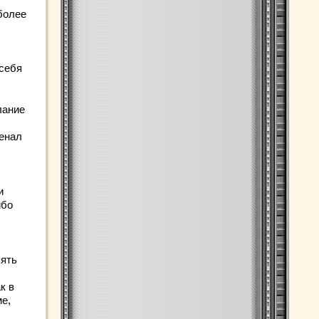
более
 себя
лание
енал
и
ибо
пять
к в
е,