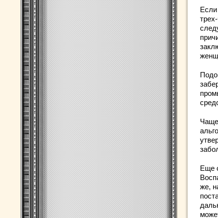
Если
трех
след
причи
закл
женщ
Подо
забе
пром
сред
Чаще
альг
утвер
забо
Еще о
Восп
же, 
пост
даль
може