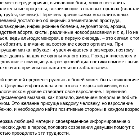
ое место среди причин, вызвавших боли, можно поставить
алительные процессы, возникающие в половых органах (влагал
а, трубы, яичники). Перечень причин самих воспалительных
леваний достаточно обширный: элементарная простуда,
охлаждение, инфекционные болезни, эндометриоз, эрозии,
дствия аборта, кисты, различные новообразования и т. д. Но не
ься, ведь альгодисменорея, в первую очередь, – это сигнал к то
ы обратить внимание на состояние своего организма. При
труации матка набухает и увеличивается в размерах, поэтому
ает давить на другие органы малого таза. Поход к гинекологу и
едование с помощью ультразвуковой диагностики поможет выяв
исключить причины воспалительного заболевания.
ой причиной предменструальных болей может быть психологиче
т. Девушка инфантильна и не готова к взрослой жизни, и на
ологическом уровне отвергает свое взросление. Первичная
одисменорея вызвана, как правило, желанием подольше побыть
нком. Это желание присуще каждому человеку, но взросление
бежно, и необходимо найти позитивные стороны в каждом возрас
ержка любящей матери и своевременное информирование о
ических днях в период полового созревания девушки помогут с
остью преодолеть эти трудности.