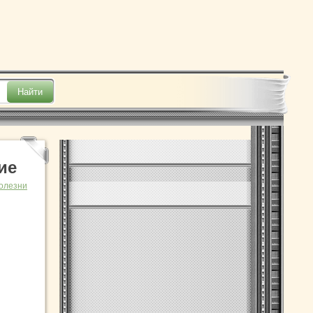
ие
олезни