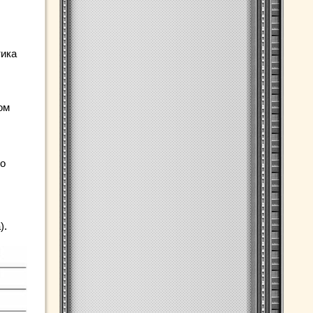
тика
ом
до
).