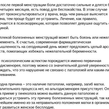
 после первой менструации боли достаточно сильные и длятся 
-четырех месяцев, есть повод для беспокойства. В этом случае
ует проконсультироваться у врача, ведь чем раньше выяснится
на, тем проще будет ее устранить. Лечение, как правило,
ючается в психокоррекции, которая позволяет девушке ощутить
иной.
плекой болезненных менструаций может быть боязнь или неже
ременеть. К счастью, современная фармацевтическая
ышленность на сегодняшний день может предложить целый арс
ств, помогающих избежать нежелательной беременности.
 психологическим аспектом порождается именно первичная
одисменорея, поэтому можно со значительной долей уверенност
ждать, что это нарушение не связано с патологией или каким-л
леванием.
дна причина – это наличие патологии, например, загиб матки.
алительного процесса нет, но альгодисменорея присутствует. О
на приеме у гинеколога можно выявить данную патологию и
араться устранить эту причину болезненных менструаций, так ка
нейшем именно из-за неправильного положения матки в организм
т развиться женское бесплодие.