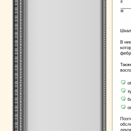
Шкал
В не
кото
фебр
Такж
восп
о
з
б
о
Поэт
обсл
друг