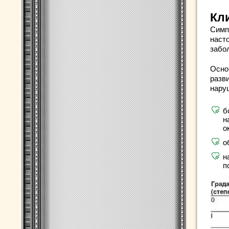
Кл
Симп
наст
забо
Осно
разв
наруш
б
н
о
о
н
п