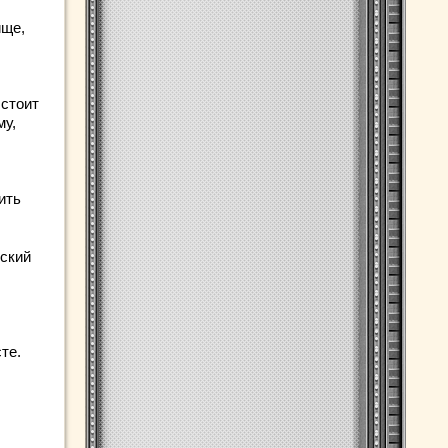
ище,
 стоит
му,
ить
ский
те.