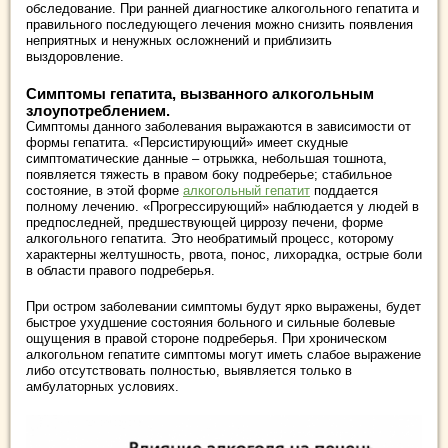
обследование. При ранней диагностике алкогольного гепатита и
правильного последующего лечения можно снизить появления
неприятных и ненужных осложнений и приблизить
выздоровление.
Симптомы гепатита, вызванного алкогольным
злоупотреблением.
Симптомы данного заболевания выражаются в зависимости от
формы гепатита. «Персистирующий» имеет скудные
симптоматические данные – отрыжка, небольшая тошнота,
появляется тяжесть в правом боку подреберье; стабильное
состояние, в этой форме
алкогольный гепатит
поддается
полному лечению. «Прогрессирующий» наблюдается у людей в
предпоследней, предшествующей циррозу печени, форме
алкогольного гепатита. Это необратимый процесс, которому
характерны желтушность, рвота, понос, лихорадка, острые боли
в области правого подреберья.
При остром заболевании симптомы будут ярко выражены, будет
быстрое ухудшение состояния больного и сильные болевые
ощущения в правой стороне подреберья. При хроническом
алкогольном гепатите симптомы могут иметь слабое выражение
либо отсутствовать полностью, выявляется только в
амбулаторных условиях.