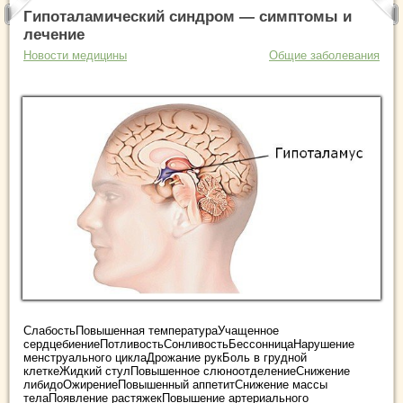
Гипоталамический синдром — симптомы и
лечение
Новости медицины
Общие заболевания
СлабостьПовышенная температураУчащенное
сердцебиениеПотливостьСонливостьБессонницаНарушение
менструального циклаДрожание рукБоль в грудной
клеткеЖидкий стулПовышенное слюноотделениеСнижение
либидоОжирениеПовышенный аппетитСнижение массы
телаПоявление растяжекПовышение артериального