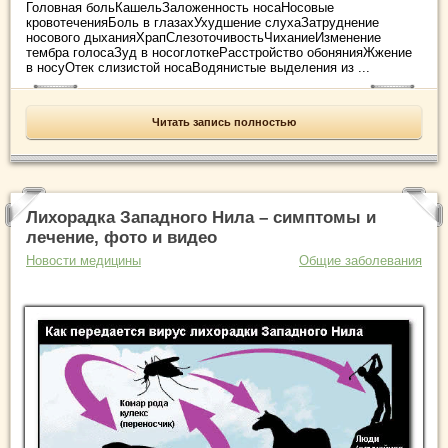
Головная больКашельЗаложенность носаНосовые
кровотеченияБоль в глазахУхудшение слухаЗатруднение
носового дыханияХрапСлезоточивостьЧиханиеИзменение
тембра голосаЗуд в носоглоткеРасстройство обонянияЖжение
в носуОтек слизистой носаВодянистые выделения из ...
Читать запись полностью
Лихорадка Западного Нила – симптомы и
лечение, фото и видео
Новости медицины
Общие заболевания