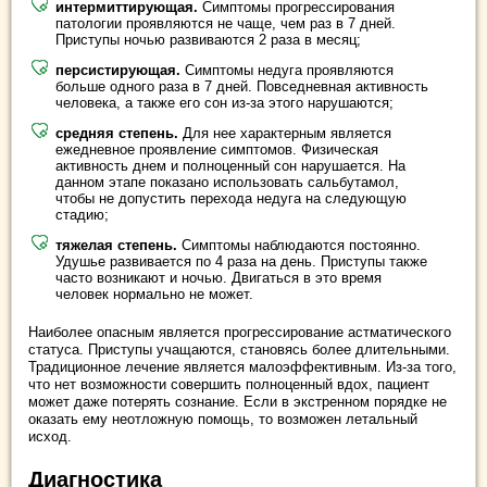
интермиттирующая.
Симптомы прогрессирования
патологии проявляются не чаще, чем раз в 7 дней.
Приступы ночью развиваются 2 раза в месяц;
персистирующая.
Симптомы недуга проявляются
больше одного раза в 7 дней. Повседневная активность
человека, а также его сон из-за этого нарушаются;
средняя степень.
Для нее характерным является
ежедневное проявление симптомов. Физическая
активность днем и полноценный сон нарушается. На
данном этапе показано использовать сальбутамол,
чтобы не допустить перехода недуга на следующую
стадию;
тяжелая степень.
Симптомы наблюдаются постоянно.
Удушье развивается по 4 раза на день. Приступы также
часто возникают и ночью. Двигаться в это время
человек нормально не может.
Наиболее опасным является прогрессирование астматического
статуса. Приступы учащаются, становясь более длительными.
Традиционное лечение является малоэффективным. Из-за того,
что нет возможности совершить полноценный вдох, пациент
может даже потерять сознание. Если в экстренном порядке не
оказать ему неотложную помощь, то возможен летальный
исход.
Диагностика