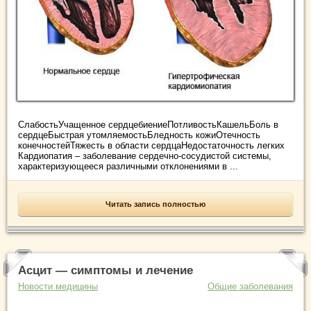
СлабостьУчащенное сердцебиениеПотливостьКашельБоль в
сердцеБыстрая утомляемостьБледность кожиОтечность
конечностейТяжесть в области сердцаНедостаточность легких
Кардиопатия – заболевание сердечно-сосудистой системы,
характеризующееся различными отклонениями в ...
Читать запись полностью
Асцит — симптомы и лечение
Новости медицины
Общие заболевания