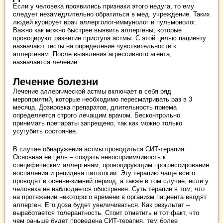
Если у человека проявились признаки этого недуга, то ему
следует незамедлительно обратиться в мед. учреждение. Таких
людей курирует врач аллерголог-иммунолог и пульмонолог.
Важно как можно быстрее выявить аллергены, которые
провоцируют развитие приступа астмы. С этой целью пациенту
назначают тесты на определение чувствительности к
аллергенам. После выявления агрессивного агента,
назначается лечение.
Лечение болезни
Лечение аллергической астмы включает в себя ряд
мероприятий, которые необходимо пересматривать раз в 3
месяца. Дозировка препаратов, длительность приема
определяется строго лечащим врачом. Бесконтрольно
принимать препараты запрещено, так как можно только
усугубить состояние.
В случае обнаружения астмы проводиться СИТ-терапия.
Основная ее цель – создать невосприимчивость к
специфическим аллергенам, провоцирующим прогрессирование
воспаления и рецидива патологии. Эту терапию чаще всего
проводят в осенне-зимний период, а также в том случае, если у
человека не наблюдается обострения. Суть терапии в том, что
на протяжении некоторого времени в организм пациента вводят
аллерген. Его доза будет увеличиваться. Как результат –
выработается толерантность. Стоит отметить и тот факт, что
чем раньше будет проведена СИТ-терапия, тем более