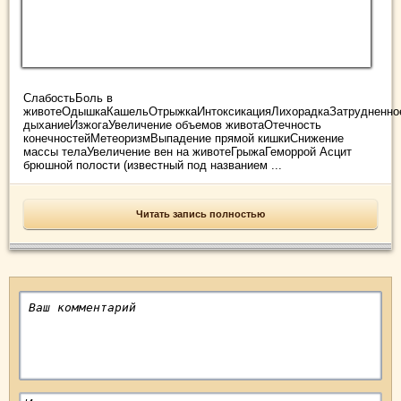
СлабостьБоль в
животеОдышкаКашельОтрыжкаИнтоксикацияЛихорадкаЗатрудненно
дыханиеИзжогаУвеличение объемов животаОтечность
конечностейМетеоризмВыпадение прямой кишкиСнижение
массы телаУвеличение вен на животеГрыжаГеморрой Асцит
брюшной полости (известный под названием ...
Читать запись полностью