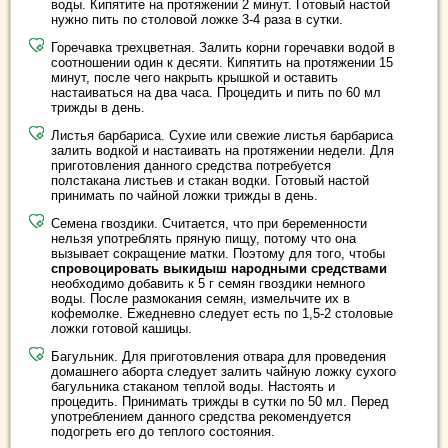
воды. Кипятите на протяжении 2 минут. Готовый настой
нужно пить по столовой ложке 3-4 раза в сутки.
Горечавка трехцветная. Залить корни горечавки водой в
соотношении один к десяти. Кипятить на протяжении 15
минут, после чего накрыть крышкой и оставить
настаиваться на два часа. Процедить и пить по 60 мл
трижды в день.
Листья барбариса. Сухие или свежие листья барбариса
залить водкой и настаивать на протяжении недели. Для
приготовления данного средства потребуется
полстакана листьев и стакан водки. Готовый настой
принимать по чайной ложки трижды в день.
Семена гвоздики. Считается, что при беременности
нельзя употреблять пряную пищу, потому что она
вызывает сокращение матки. Поэтому для того, чтобы
спровоцировать выкидыш народными средствами
необходимо добавить к 5 г семян гвоздики немного
воды. После размокания семян, измельчите их в
кофемолке. Ежедневно следует есть по 1,5-2 столовые
ложки готовой кашицы.
Багульник. Для приготовления отвара для проведения
домашнего аборта следует залить чайную ложку сухого
багульника стаканом теплой воды. Настоять и
процедить. Принимать трижды в сутки по 50 мл. Перед
употреблением данного средства рекомендуется
подогреть его до теплого состояния.