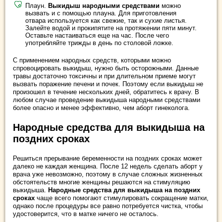
Плаун.
Выкидыш народными средствами
можно
вызвать и с помощью плауна. Для приготовления
отвара используется как свежие, так и сухие листья.
Залейте водой и прокипятите на протяжении пяти минут.
Оставьте настаиваться еще на час. После чего
употребляйте трижды в день по столовой ложке.
С применением народных средств, которыми можно
спровоцировать выкидыш, нужно быть осторожными. Данные
травы достаточно токсичны и при длительном приеме могут
вызвать поражение печени и почек. Поэтому если выкидыш не
произошел в течение нескольких дней, обратитесь к врачу. В
любом случае проведение выкидыша народными средствами
более опасно и менее эффективно, чем аборт гинеколога.
Народные средства для выкидыша на
поздних сроках
Решиться прерывание беременности на поздних сроках может
далеко не каждая женщина. После 12 недель сделать аборт у
врача уже невозможно, поэтому в случае сложных жизненных
обстоятельств многие женщины решаются на стимуляцию
выкидыша.
Народные средства для выкидыша на поздних
сроках
чаще всего помогают стимулировать сокращение матки,
однако после процедуры все равно потребуется чистка, чтобы
удостоверится, что в матке ничего не осталось.