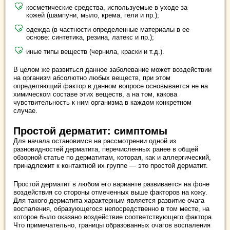
косметические средства, используемые в уходе за
кожей (шампуни, мыло, крема, гели и пр.);
одежда (в частности определенные материалы в ее
основе: синтетика, резина, латекс и пр.);
иные типы веществ (чернила, краски и т.д.).
В целом же развиться данное заболевание может воздействии
на организм абсолютно любых веществ, при этом
определяющий фактор в данном вопросе основывается не на
химическом составе этих веществ, а на том, какова
чувствительность к ним организма в каждом конкретном
случае.
Простой дерматит: симптомы
Для начала остановимся на рассмотрении одной из
разновидностей дерматита, перечисленных ранее в общей
обзорной статье по дерматитам, которая, как и аллергический,
принадлежит к контактной их группе — это простой дерматит.
Простой дерматит в любом его варианте развивается на фоне
воздействия со стороны отмеченных выше факторов на кожу.
Для такого дерматита характерным является развитие очага
воспаления, образующегося непосредственно в том месте, на
которое было оказано воздействие соответствующего фактора.
Что примечательно, границы образованных очагов воспаления