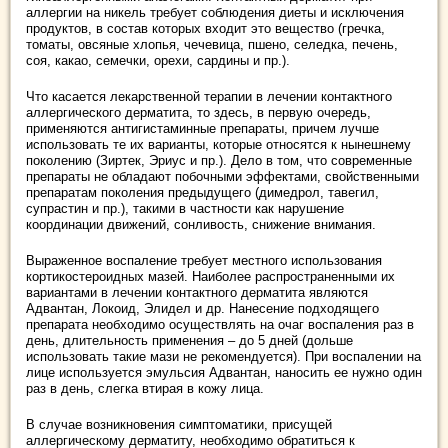
аллергии на никель требует соблюдения диеты и исключения
продуктов, в состав которых входит это вещество (гречка,
томаты, овсяные хлопья, чечевица, пшено, селедка, печень,
соя, какао, семечки, орехи, сардины и пр.).
Что касается лекарственной терапии в лечении контактного
аллергического дерматита, то здесь, в первую очередь,
применяются антигистаминные препараты, причем лучше
использовать те их варианты, которые относятся к нынешнему
поколению (Зиртек, Эриус и пр.). Дело в том, что современные
препараты не обладают побочными эффектами, свойственными
препаратам поколения предыдущего (димедрол, тавегил,
супрастин и пр.), такими в частности как нарушение
координации движений, сонливость, снижение внимания.
Выраженное воспаление требует местного использования
кортикостероидных мазей. Наиболее распространенными их
вариантами в лечении контактного дерматита являются
Адвантан, Локоид, Элидел и др. Нанесение подходящего
препарата необходимо осуществлять на очаг воспаления раз в
день, длительность применения – до 5 дней (дольше
использовать такие мази не рекомендуется). При воспалении на
лице используется эмульсия Адвантан, наносить ее нужно один
раз в день, слегка втирая в кожу лица.
В случае возникновения симптоматики, присущей
аллергическому дерматиту, необходимо обратиться к