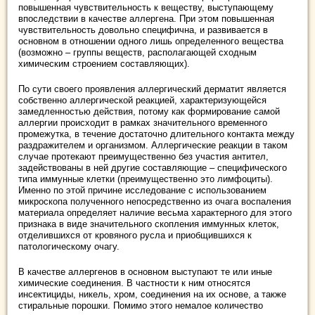
повышенная чувствительность к веществу, выступающему
впоследствии в качестве аллергена. При этом повышенная
чувствительность довольно специфична, и развивается в
основном в отношении одного лишь определенного вещества
(возможно – группы веществ, располагающей сходным
химическим строением составляющих).
По сути своего проявления аллергический дерматит является
собственно аллергической реакцией, характеризующейся
замедленностью действия, потому как формирование самой
аллергии происходит в рамках значительного временного
промежутка, в течение достаточно длительного контакта между
раздражителем и организмом. Аллергические реакции в таком
случае протекают преимущественно без участия антител,
задействованы в ней другие составляющие – специфического
типа иммунные клетки (преимущественно это лимфоциты).
Именно по этой причине исследование с использованием
микроскопа полученного непосредственно из очага воспаления
материала определяет наличие весьма характерного для этого
признака в виде значительного скопления иммунных клеток,
отделившихся от кровяного русла и приобщившихся к
патологическому очагу.
В качестве аллергенов в основном выступают те или иные
химические соединения. В частности к ним относятся
инсектициды, никель, хром, соединения на их основе, а также
стиральные порошки. Помимо этого немалое количество