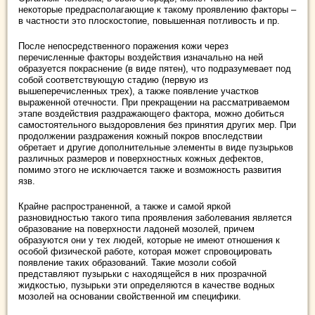
некоторые предрасполагающие к такому проявлению факторы –
в частности это плоскостопие, повышенная потливость и пр.
После непосредственного поражения кожи через
перечисленные факторы воздействия изначально на ней
образуется покраснение (в виде пятен), что подразумевает под
собой соответствующую стадию (первую из
вышеперечисленных трех), а также появление участков
выраженной отечности. При прекращении на рассматриваемом
этапе воздействия раздражающего фактора, можно добиться
самостоятельного выздоровления без принятия других мер. При
продолжении раздражения кожный покров впоследствии
обретает и другие дополнительные элементы в виде пузырьков
различных размеров и поверхностных кожных дефектов,
помимо этого не исключается также и возможность развития
язв.
Крайне распространенной, а также и самой яркой
разновидностью такого типа проявления заболевания является
образование на поверхности ладоней мозолей, причем
образуются они у тех людей, которые не имеют отношения к
особой физической работе, которая может спровоцировать
появление таких образований. Такие мозоли собой
представляют пузырьки с находящейся в них прозрачной
жидкостью, пузырьки эти определяются в качестве водных
мозолей на основании свойственной им специфики.