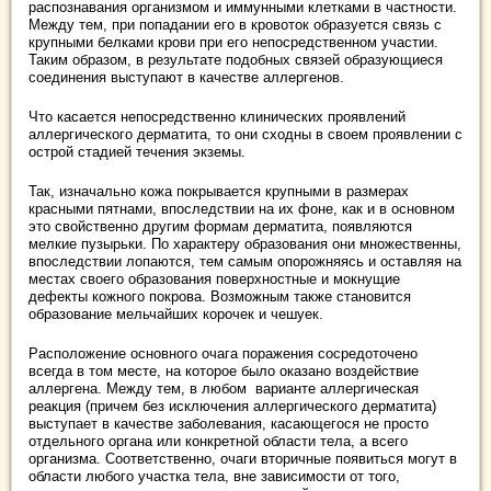
распознавания организмом и иммунными клетками в частности.
Между тем, при попадании его в кровоток образуется связь с
крупными белками крови при его непосредственном участии.
Таким образом, в результате подобных связей образующиеся
соединения выступают в качестве аллергенов.
Что касается непосредственно клинических проявлений
аллергического дерматита, то они сходны в своем проявлении с
острой стадией течения экземы.
Так, изначально кожа покрывается крупными в размерах
красными пятнами, впоследствии на их фоне, как и в основном
это свойственно другим формам дерматита, появляются
мелкие пузырьки. По характеру образования они множественны,
впоследствии лопаются, тем самым опорожняясь и оставляя на
местах своего образования поверхностные и мокнущие
дефекты кожного покрова. Возможным также становится
образование мельчайших корочек и чешуек.
Расположение основного очага поражения сосредоточено
всегда в том месте, на которое было оказано воздействие
аллергена. Между тем, в любом варианте аллергическая
реакция (причем без исключения аллергического дерматита)
выступает в качестве заболевания, касающегося не просто
отдельного органа или конкретной области тела, а всего
организма. Соответственно, очаги вторичные появиться могут в
области любого участка тела, вне зависимости от того,