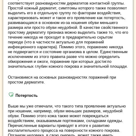
соответствует разновидностям дерматитов контактной группы.
Простой кожный дерматит, симптомы которого также позволяют
выделить его в отдельную группу по факторам воздействия,
характеризовать может и такое его проявление как потертость,
развивающаяся в основном из-за ношения обуви меньшего
размера или просто обуви неудобной. В качестве свойственного
простому дерматиту признака можно выделить также то, что его
течение никогда не проходит в предварительно скрытом
периоде (что в частности актуально для поражений
инфекционного характера). Помимо этого, поражению никогда
не подвергается и состояние организма в целом. Единственным
исключением из этого правила разве что можно определить
обморожения и ожоги, поражение при которых достигло
значительных глубин кожного покрова и значительной площади.
Остановимся на основных разновидностях поражений при
простом дерматите.
Потертость
Выше мы уже отмечали, что такого типа проявление актуально
при ношении, например, обуви меньших размеров, неудобной
обуви. Помимо этого кожа также может повреждаться
воздействием, оказываемым портянками, складками одежды.
Перечисленные варианты приводят в итоге к развитию
воспалительного процесса на поверхности кожного покрова.
Организм человека, в свою очередь, может также иметь