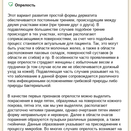
Опрелость
Этот вариант развития простой формы дерматита
обеспечивается постоянным трением, происходящим между
двумя участками кожи (при трении друг о друга). В
подавляющем большинстве случаев подобное трение
происходит в тех участках, которые располагают
соприкасающимися поверхностями, за счет чего подобный
процесс становится актуальным для пациента. Так, это могут
быть участки в области молочных желез, а также в области
расположения паховых складок, поверхностей суставов (в
области их сгибов) и пр. В особенности часто проявлениями в
виде опрелости страдают женщины с избыточным весом и
груднички (в том случае если им не обеспечивается должный
уход за кожей). Подавляющая часть случаев указывает на то,
что заболевание в данной форме сопровождается различного
типа инфекционными осложнениями грибковой природы либо
природы бактериальной.
В качестве первых признаков опрелости можно выделить
покраснения в виде пятен, образуемых на поверхности кожного
покрова, пятна эти, как мы уже выделяли, располагают
достаточно четкими границами, однако очертания пятен имеют
форму неправильную и неровную. Далее в области очагов
поражения образуются пузырьки различных размеров, а также
гнойнички. Данные образования указывают на присоединение к
процессу микробов. Во многих случаях опрелость возникает на