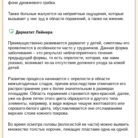
фоне дрожжевого грибка.
Также больные жалуются на неприятные ощущения, которые
вызывает у них зуд в области поражений, а также на жжение.
Дерматит Лейнера
Преимущественно развивается дерматит у детей, симптомы его
проявляются в особенности часто у грудничков. Данная форма
заболевания – это результат неблагоприятного течения
предыдущей формы, то есть опрелости, которая, как нами
указано, возникает из-за отсутствия должного ухода за кожей
детей.
Развитие процесса начинается с опрелости в области
межъягодичных сладок, причем впоследствии отмечается его
распространение уже к более значительным в размерах
площадям. Область поражения становится ярко-красной, далее,
уже на фоне пятен этого цвета образуются и другого типа
элементы, например, в виде жирных чешуек желтоватого или
серовато-белого цвета, обуславливаются они отслаиванием
верхних слоев кожного покрова.
Во время осмотра головы (волосистой ее части) можно выявить
множество толстых корочек, лежащих пластами одна на одной.