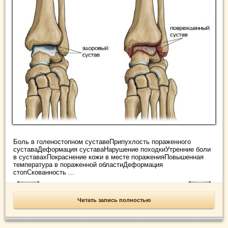
Боль в голеностопном суставеПрипухлость пораженного
суставаДеформация суставаНарушение походкиУтренние боли
в суставахПокраснение кожи в месте пораженияПовышенная
температура в пораженной областиДеформация
стопСкованность ...
Читать запись полностью