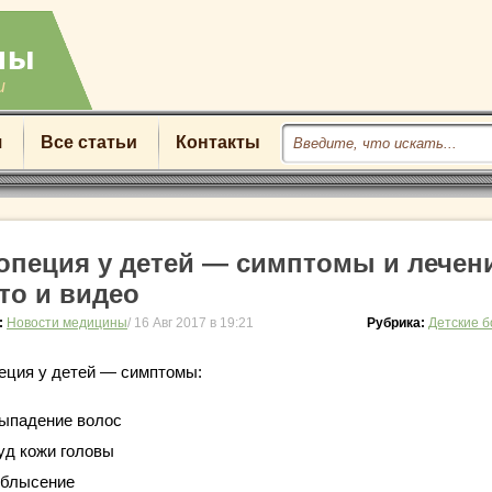
u
я
Все статьи
Контакты
опеция у детей — симптомы и лечен
то и видео
:
Новости медицины
/ 16 Авг 2017 в 19:21
Рубрика:
Детские 
еция у детей — симптомы:
ыпадение волос
уд кожи головы
блысение