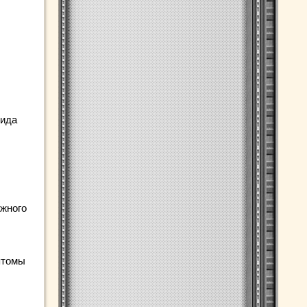
вида
ожного
птомы