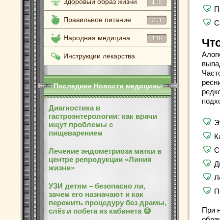
Здоровый образ жизни
108
П
Правильное питание
201
С
Народная медицина
140
Что
Алоп
Инструкции лекарства
выпа
Част
ресн
Последние Новости медицины
редк
подх
Диагностика в
гастроэнтерологии: как врачи
Э
ищут проблемы с
пищеварением
К
С
Лечение эндометриоза матки в
центре репродукции «Линия
Д
жизни»
Л
УЗИ детям – безопасно ли,
П
зачем его назначают и как
пережить процедуру без драмы,
При 
слёз и побега из кабинета 😅
обра