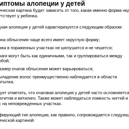
мптомы алопеции у детей
ческая картина будет зависеть от того, какая именно форма не
тствует у ребенка.
дная алопеция у детей характеризуется следующим образом:
она облысения чаще всего имеет округлую форму;
ожа в пораженных участках не шелушится и не чешется;
чаги могут быть как единичными, так и группироваться между
обой;
азмер очагов облысения может варьироваться;
ыпадение волос преимущественно наблюдается в области
атылка.
ует отметить, что очаговая алопеция у детей часто осложняетс
атитом и витилиго. Также может наблюдаться ломкость ногтей и
с на неповрежденных участках.
фирующий тип алопеции, как правило, сопровождается следую
ической картиной: