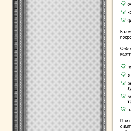
о
к
ф
К со
покр
Себо
карти
п
в
р
з
в
т
н
При 
симп