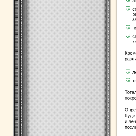
а
с
р
з
п
с
к
Кроме
разл
л
т
Тота
покро
Опре
буде
и леч
посл