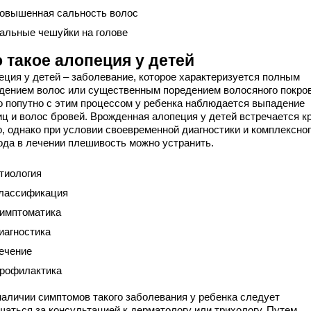
овышенная сальность волос
альные чешуйки на голове
 такое алопеция у детей
еция у детей – заболевание, которое характеризуется полным
дением волос или существенным поредением волосяного покров
о попутно с этим процессом у ребенка наблюдается выпадение
иц и волос бровей. Врожденная алопеция у детей встречается к
о, однако при условии своевременной диагностики и комплексно
ода в лечении плешивость можно устранить.
тиология
лассификация
имптоматика
иагностика
ечение
рофилактика
наличии симптомов такого заболевания у ребенка следует
щаться за консультацией к дерматологу или трихологу. Путем