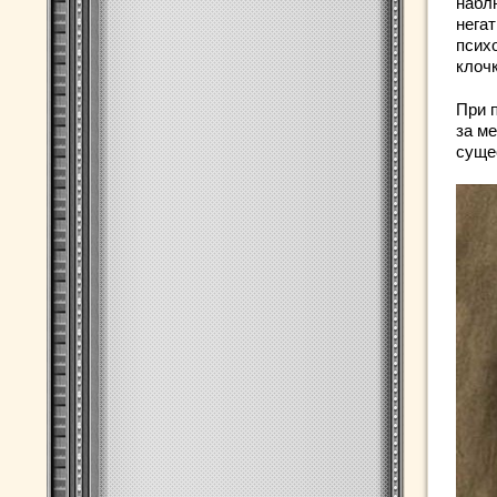
набл
нега
псих
клочк
При 
за м
суще