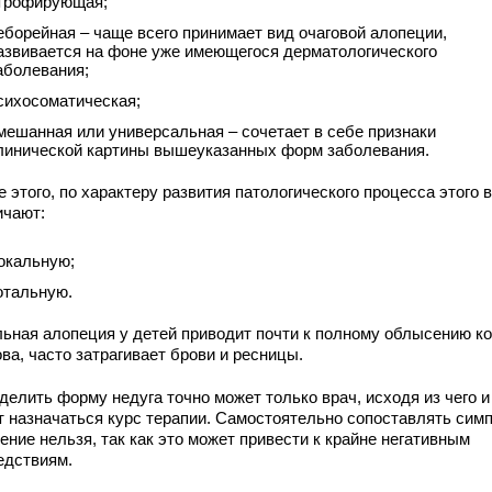
трофирующая;
еборейная – чаще всего принимает вид очаговой алопеции,
азвивается на фоне уже имеющегося дерматологического
аболевания;
сихосоматическая;
мешанная или универсальная – сочетает в себе признаки
линической картины вышеуказанных форм заболевания.
 этого, по характеру развития патологического процесса этого 
ичают:
окальную;
отальную.
льная алопеция у детей приводит почти к полному облысению к
ва, часто затрагивает брови и ресницы.
делить форму недуга точно может только врач, исходя из чего и
т назначаться курс терапии. Самостоятельно сопоставлять сим
ение нельзя, так как это может привести к крайне негативным
едствиям.