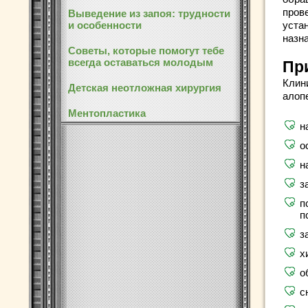
пров
Выведение из запоя: трудности
и особенности
уста
назн
Советы, которые помогут тебе
всегда оставаться молодым
Пр
Клин
Детская неотложная хирургия
алоп
Ментопластика
н
о
н
з
п
п
з
х
о
с