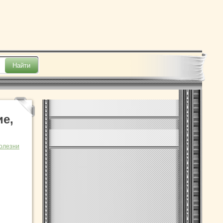
ие,
болезни