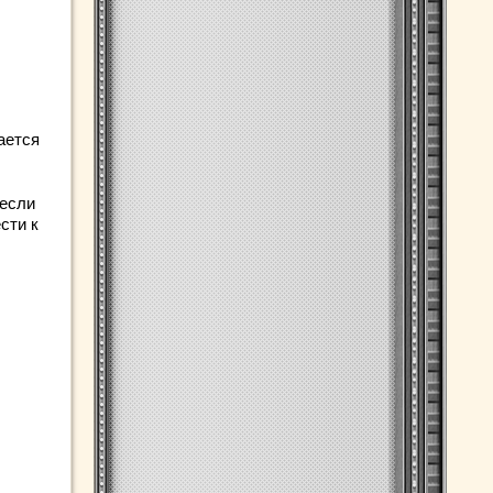
ается
 если
сти к
: