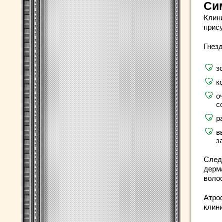
Си
Клини
прису
Гнез
з
к
о
с
р
в
з
След
дерм
воло
Атро
клин