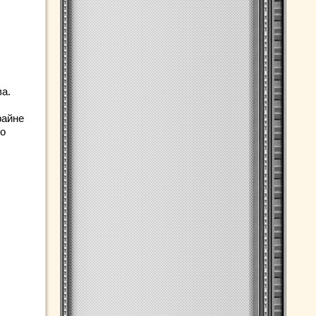
а.
райне
го