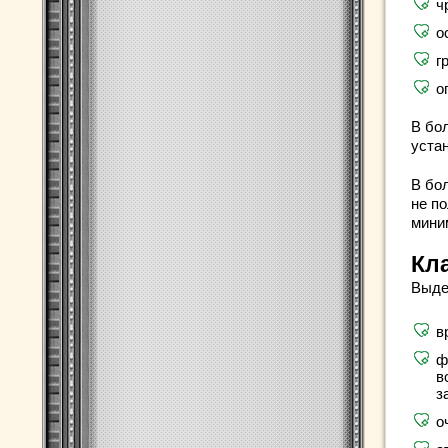
ч
о
г
о
В бо
уста
В бо
не п
мини
Кл
Выде
в
ф
в
з
о