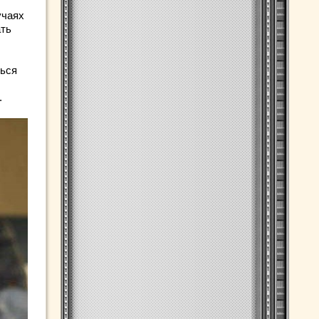
учаях
ать
ться
.