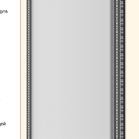
дуга
я
щей