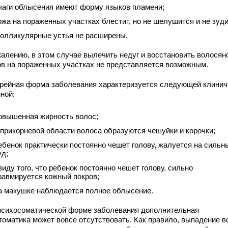
чаги облысения имеют форму языков пламени;
ожа на пораженных участках блестит, но не шелушится и не зуди
олликулярные устья не расширены.
жалению, в этом случае вылечить недуг и восстановить волосян
ов на пораженных участках не представляется возможным.
рейная форма заболевания характеризуется следующей клинич
ной:
овышенная жирность волос;
 прикорневой области волоса образуются чешуйки и корочки;
ебенок практически постоянно чешет голову, жалуется на сильн
уд;
виду того, что ребенок постоянно чешет голову, сильно
равмируется кожный покров;
а макушке наблюдается полное облысение.
психосоматической форме заболевания дополнительная
томатика может вовсе отсутствовать. Как правило, выпадение в