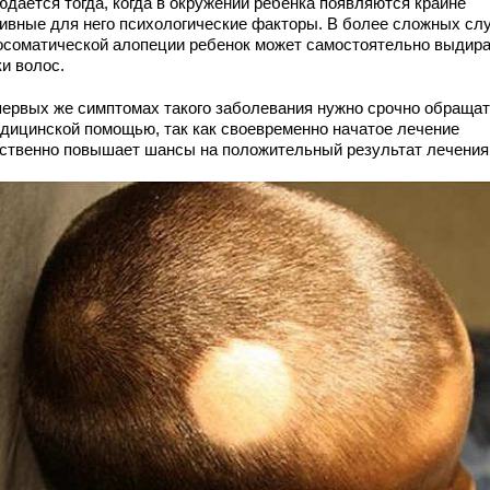
юдается тогда, когда в окружении ребенка появляются крайне
тивные для него психологические факторы. В более сложных сл
осоматической алопеции ребенок может самостоятельно выдир
и волос.
первых же симптомах такого заболевания нужно срочно обраща
едицинской помощью, так как своевременно начатое лечение
ственно повышает шансы на положительный результат лечения