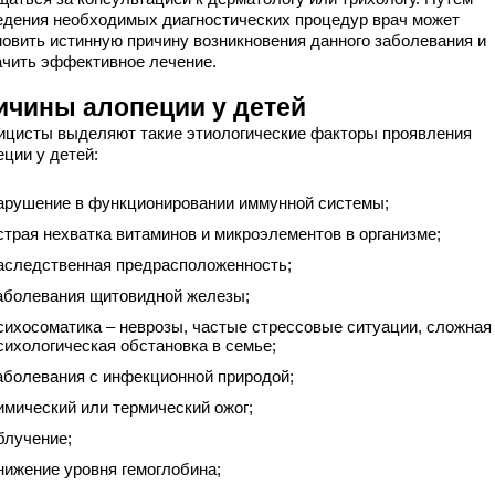
едения необходимых диагностических процедур врач может
новить истинную причину возникновения данного заболевания и
ачить эффективное лечение.
ичины алопеции у детей
ицисты выделяют такие этиологические факторы проявления
еции у детей:
арушение в функционировании иммунной системы;
страя нехватка витаминов и микроэлементов в организме;
аследственная предрасположенность;
аболевания щитовидной железы;
сихосоматика – неврозы, частые стрессовые ситуации, сложная
сихологическая обстановка в семье;
аболевания с инфекционной природой;
имический или термический ожог;
блучение;
нижение уровня гемоглобина;