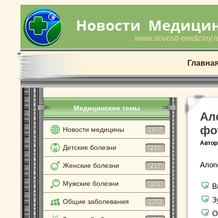
www.novosti-mediciny.r
Главна
Медицинские темы
Ал
фо
Новости медицины
1877
Автор
Детские болезни
216
Алоп
Женские болезни
215
Мужские болезни
101
В
З
Общие заболевания
1782
О