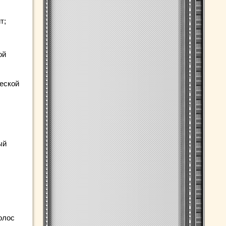
т;
ой
еской
ый
олос