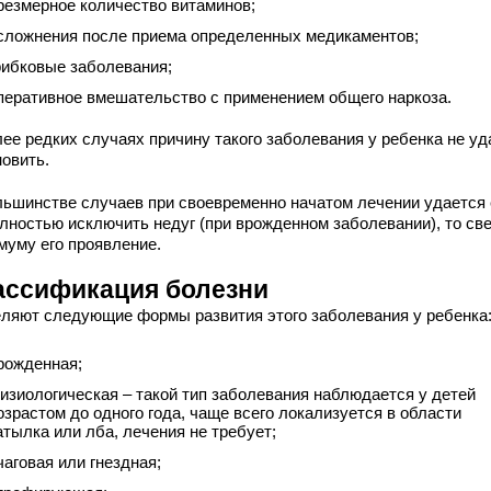
резмерное количество витаминов;
сложнения после приема определенных медикаментов;
рибковые заболевания;
перативное вмешательство с применением общего наркоза.
лее редких случаях причину такого заболевания у ребенка не уд
новить.
льшинстве случаев при своевременно начатом лечении удается
олностью исключить недуг (при врожденном заболевании), то све
муму его проявление.
ассификация болезни
ляют следующие формы развития этого заболевания у ребенка
рожденная;
изиологическая – такой тип заболевания наблюдается у детей
озрастом до одного года, чаще всего локализуется в области
атылка или лба, лечения не требует;
чаговая или гнездная;