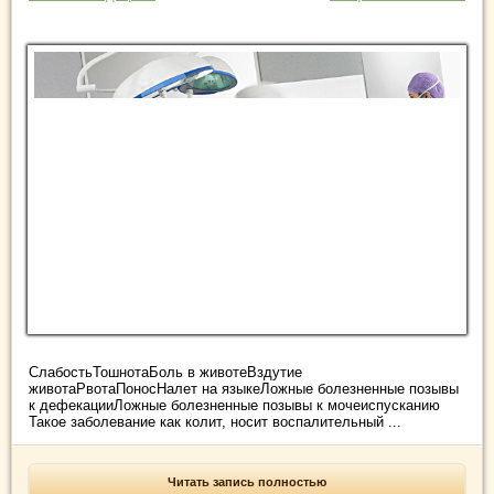
СлабостьТошнотаБоль в животеВздутие
животаРвотаПоносНалет на языкеЛожные болезненные позывы
к дефекацииЛожные болезненные позывы к мочеиспусканию
Такое заболевание как колит, носит воспалительный ...
Читать запись полностью