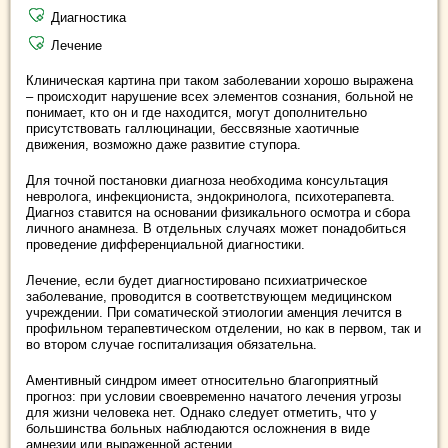
Диагностика
Лечение
Клиническая картина при таком заболевании хорошо выражена
– происходит нарушение всех элементов сознания, больной не
понимает, кто он и где находится, могут дополнительно
присутствовать галлюцинации, бессвязные хаотичные
движения, возможно даже развитие ступора.
Для точной постановки диагноза необходима консультация
невролога, инфекциониста, эндокринолога, психотерапевта.
Диагноз ставится на основании физикального осмотра и сбора
личного анамнеза. В отдельных случаях может понадобиться
проведение дифференциальной диагностики.
Лечение, если будет диагностировано психиатрическое
заболевание, проводится в соответствующем медицинском
учреждении. При соматической этиологии аменция лечится в
профильном терапевтическом отделении, но как в первом, так и
во втором случае госпитализация обязательна.
Аментивный синдром имеет относительно благоприятный
прогноз: при условии своевременно начатого лечения угрозы
для жизни человека нет. Однако следует отметить, что у
большинства больных наблюдаются осложнения в виде
амнезии или выраженной астении.