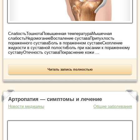
СлабостьТошнотаПовышенная температураМышечная
слабостьНедомоганиеВоспаление суставаПрипухлость
пораженного суставаБоль в пораженном суставеСкопление
жидкости в суставной полостиБоль при касании к пораженному
суставуОтечность суставаПокраснение кожи ...
Читать запись полностью
Артропатия — симптомы и лечение
Новости медицины
Общие заболевания