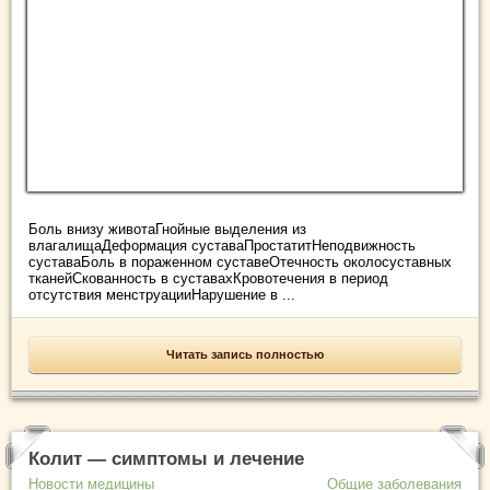
Боль внизу животаГнойные выделения из
влагалищаДеформация суставаПростатитНеподвижность
суставаБоль в пораженном суставеОтечность околосуставных
тканейСкованность в суставахКровотечения в период
отсутствия менструацииНарушение в ...
Читать запись полностью
Колит — симптомы и лечение
Новости медицины
Общие заболевания