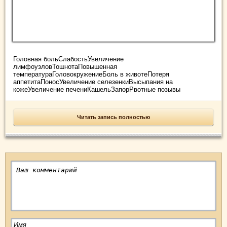
Головная больСлабостьУвеличение
лимфоузловТошнотаПовышенная
температураГоловокружениеБоль в животеПотеря
аппетитаПоносУвеличение селезенкиВысыпания на
кожеУвеличение печениКашельЗапорРвотные позывы
Читать запись полностью