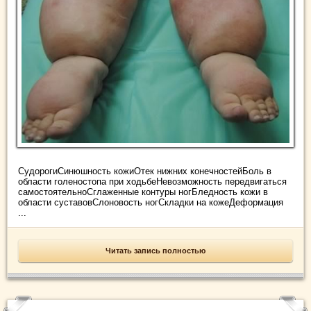
СудорогиСинюшность кожиОтек нижних конечностейБоль в
области голеностопа при ходьбеНевозможность передвигаться
самостоятельноСглаженные контуры ногБледность кожи в
области суставовСлоновость ногСкладки на кожеДеформация
...
Читать запись полностью