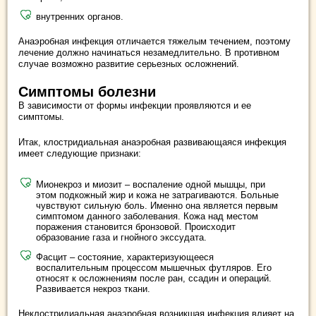
внутренних органов.
Анаэробная инфекция отличается тяжелым течением, поэтому
лечение должно начинаться незамедлительно. В противном
случае возможно развитие серьезных осложнений.
Симптомы болезни
В зависимости от формы инфекции проявляются и ее
симптомы.
Итак, клостридиальная анаэробная развивающаяся инфекция
имеет следующие признаки:
Мионекроз и миозит – воспаление одной мышцы, при
этом подкожный жир и кожа не затрагиваются. Больные
чувствуют сильную боль. Именно она является первым
симптомом данного заболевания. Кожа над местом
поражения становится бронзовой. Происходит
образование газа и гнойного экссудата.
Фасцит – состояние, характеризующееся
воспалительным процессом мышечных футляров. Его
относят к осложнениям после ран, ссадин и операций.
Развивается некроз ткани.
Неклостридиальная анаэробная возникшая инфекция влияет на