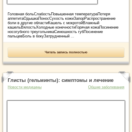
Головная больСлабостьПовышенная температураПотеря
аппетитаОдышкаПоносСухость кожиЗапорРаспространение
боли в другие областиКашель с мокротойВлажный
кашельВялостьХолодные конечностиГорячая кожаПосинение
носогубного треугольникаСинюшность губПосинение
пальцевБоль в бокуЗатрудненный ...
Читать запись полностью
Глисты (гельминты): симптомы и лечение
Новости медицины
Общие заболевания