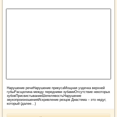
Нарушение речиНарушение прикусаМощная уздечка верхней
губыРасщелина между передними зубамиОтсутствие некоторых
зубовПрисвистываниеШепелявостьНарушение
звукопроизношенияИскривление резцов Диастема – это недуг,
который (далее…)