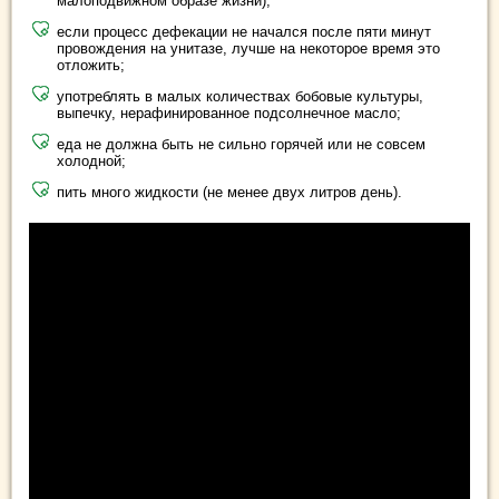
малоподвижном образе жизни);
если процесс дефекации не начался после пяти минут
провождения на унитазе, лучше на некоторое время это
отложить;
употреблять в малых количествах бобовые культуры,
выпечку, нерафинированное подсолнечное масло;
еда не должна быть не сильно горячей или не совсем
холодной;
пить много жидкости (не менее двух литров день).