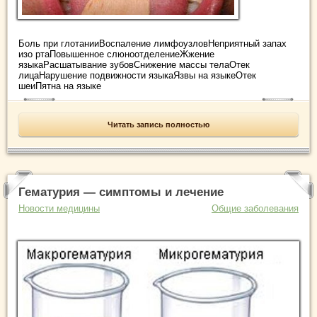
Боль при глотанииВоспаление лимфоузловНеприятный запах
изо ртаПовышенное слюноотделениеЖжение
языкаРасшатывание зубовСнижение массы телаОтек
лицаНарушение подвижности языкаЯзвы на языкеОтек
шеиПятна на языке
Читать запись полностью
Гематурия — симптомы и лечение
Новости медицины
Общие заболевания