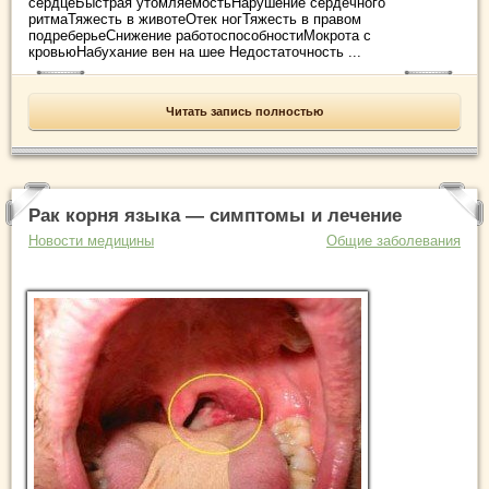
сердцеБыстрая утомляемостьНарушение сердечного
ритмаТяжесть в животеОтек ногТяжесть в правом
подреберьеСнижение работоспособностиМокрота с
кровьюНабухание вен на шее Недостаточность ...
Читать запись полностью
Рак корня языка — симптомы и лечение
Новости медицины
Общие заболевания