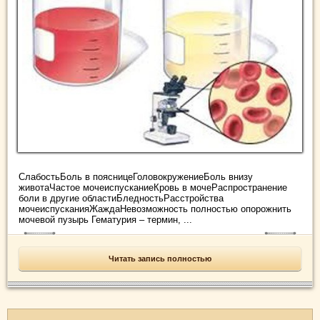
СлабостьБоль в поясницеГоловокружениеБоль внизу
животаЧастое мочеиспусканиеКровь в мочеРаспространение
боли в другие областиБледностьРасстройства
мочеиспусканияЖаждаНевозможность полностью опорожнить
мочевой пузырь Гематурия – термин, ...
Читать запись полностью