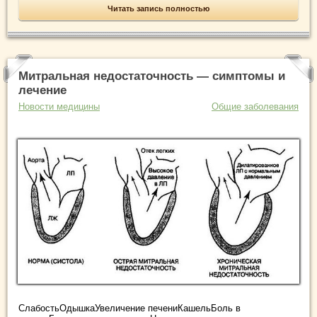
Читать запись полностью
Митральная недостаточность — симптомы и
лечение
Новости медицины
Общие заболевания
СлабостьОдышкаУвеличение печениКашельБоль в