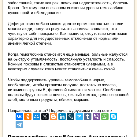
заболеваний, таких как рак, почечная недостаточность, болезнь
Крона. Поэтому при внезапном снижении уровня гемоглобина
нужно пройти обследование.
Дефицит гемоглобина может долгое время оставаться в тени –
многие люди, получив результаты анализа, заявляют, что
чувствуют себя прекрасно. Как правило, отсутствие симптомов
характерно для несущественных отклонений от нормы или
анемии легкой степени.
Когда гемоглобина становится еще меньше, больные жалуются
на быструю утомляемость, постоянную усталость и слабость.
Кожные покровы и слизистые становятся бледными, а в
некоторых случаях кожа может становиться очень сухой.
Чтобы поддерживать уровень гемоглобина в норме,
необходимо, чтобы организм получал достаточно железа,
витаминов группы В, фолиевой кислоты и магния. Особенно
полезны будут говяжья печень, яичный желток, цельнозерновой
хлеб, молочные продукты, яблоки, морковь.
Понравилась статья? Поделись с друзьями в соц.сетях:
Присоединяйтесь к нам ВКонтакте, будьте здоровы!