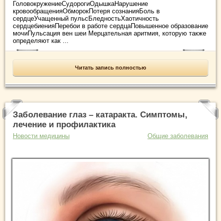
ГоловокружениеСудорогиОдышкаНарушение
кровообращенияОбморокПотеря сознанияБоль в
сердцеУчащенный пульсБледностьХаотичность
сердцебиенияПеребои в работе сердцаПовышенное образование
мочиПульсация вен шеи Мерцательная аритмия, которую также
определяют как ...
Читать запись полностью
Заболевание глаз – катаракта. Симптомы,
лечение и профилактика
Новости медицины
Общие заболевания