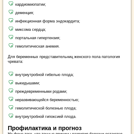
кардиомиопатии;
деменция;
инфекционная форма эндокардита;
миксома сердца;
портальная гипертензия;
гемолитическая анемия.
Для беременных представительниц женского пола патология
чревата:
внутриутробной гибелью плода;
выкидышами;
преждевременными родами;
неразвивающейся беременностью;
гемолитической болезнью плода;
внутриутробной гипоксией плода.
Профилактика и прогноз
На фоне того, что точные причины развития болезни остаются