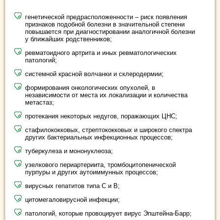
генетической предрасположенности – риск появления
признаков подобной болезни в значительной степени
повышается при диагностировании аналогичной болезни
у ближайших родственников;
ревматоидного артрита и иных ревматологических
патологий;
системной красной волчанки и склеродермии;
формирования онкологических опухолей, в
независимости от места их локализации и количества
метастаз;
протекания некоторых недугов, поражающих ЦНС;
стафилококковых, стрептококковых и широкого спектра
других бактериальных инфекционных процессов;
туберкулеза и мононуклеоза;
узелкового периартериита, тромбоцитопенической
пурпуры и других аутоиммунных процессов;
вирусных гепатитов типа С и В;
цитомегаловирусной инфекции;
патологий, которые провоцирует вирус Эпштейна-Барр;