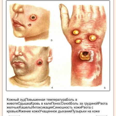
Кожный зудПовышенная температураБоль в
животеОдышкаКровь в калеПоносОзнобБоль за грудинойРвота
желчьюКашельИнтоксикацияСинюшность кожиРвота с
кровьюЖжение кожиУчащенное дыханиеПузырьки на коже