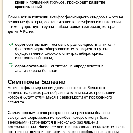
крови и появления тромбов, происходит развитие
кровоизлияний.
Клинические критерии антифосфолипидного синдрома – это не
основные факторы, составляющие классификацию патологии.
Также существует группа лабораторных критериев, которая
делит АФС на:
серопозитивный
– основные разновидности антител к
фосфолипидам обнаруживаются у пациента путем
осуществления широкого спектра лабораторных
исследований крови;
серонегативный
– антитела не определяются в
анализе крови больного.
Симптомы болезни
Антифосфолипидные синдромы состоят из большого
количества самых разнообразных клинических проявлений,
которые будут отличаться в зависимости от пораженного
сегмента.
Самым первым и распространенным признаком болезни
выступает формирование тромбов, которые могут быть
венозными (встречаются в несколько раз чаще) и
артериальными. Наиболее часто в патологию вовлекаются вены
ног, печени, почек и сетчатки, а также церебральные артерии.