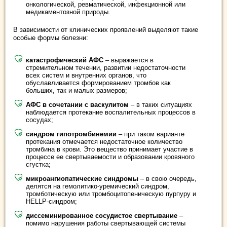
онкологической, ревматической, инфекционной или
медикаментозной природы.
В зависимости от клинических проявлений выделяют такие
особые формы болезни:
катастрофический АФС
– выражается в
стремительном течении, развитии недостаточности
всех систем и внутренних органов, что
обуславливается формированием тромбов как
больших, так и малых размеров;
АФС в сочетании с васкулитом
– в таких ситуациях
наблюдается протекание воспалительных процессов в
сосудах;
синдром гипотромбинемии
– при таком варианте
протекания отмечается недостаточное количество
тромбина в крови. Это вещество принимает участие в
процессе ее свертываемости и образовании кровяного
сгустка;
микроангиопатические синдромы
– в свою очередь,
делятся на гемолитико-уремический синдром,
тромботическую или тромбоцитопеническую пурпуру и
HELLP-синдром;
диссеминированное сосудистое свертывание
–
помимо нарушения работы свертывающей системы