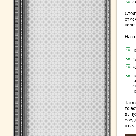
с
Стоит
отме
коли
На с
н
з
к
п
в
«
н
Такж
то ес
выну
соед
ювел