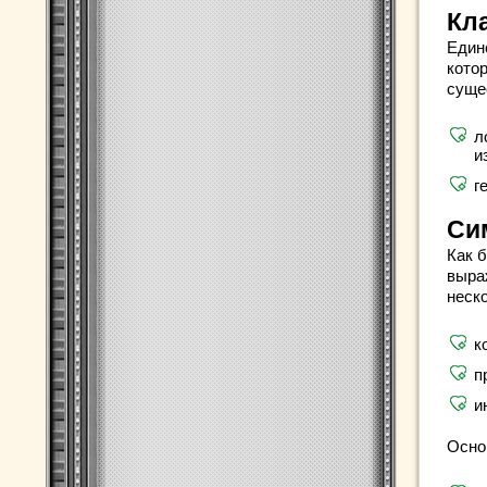
Кл
Един
кото
суще
л
и
г
Си
Как 
выра
неск
к
п
и
Осно