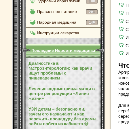
Здоровый образ жизни
108
П
Правильное питание
201
П
С
Народная медицина
140
С
Инструкции лекарства
И
С
Последние Новости медицины
И
Диагностика в
Что
гастроэнтерологии: как врачи
Аргир
ищут проблемы с
и во
пищеварением
ионо
Лечение эндометриоза матки в
явля
центре репродукции «Линия
пред
жизни»
Для 
УЗИ детям – безопасно ли,
сере
зачем его назначают и как
сере
пережить процедуру без драмы,
сред
слёз и побега из кабинета 😅