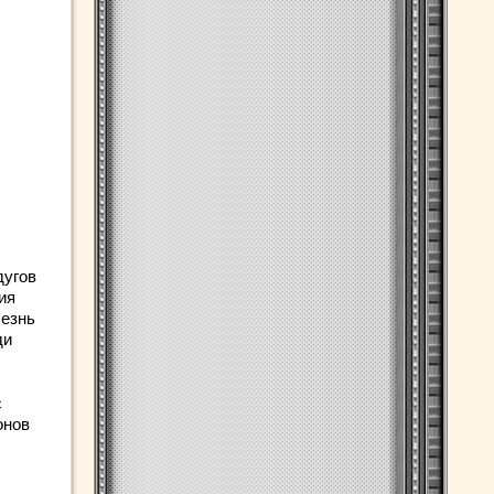
дугов
ия
лезнь
ди
с
онов