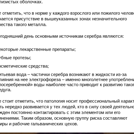
лизистых оболочках.
 отметить, что в норме у каждого взрослого или пожилого челов
чается присутствие в вышеуказанных зонах незначительного
чества такого металла.
егодняшний день основными источникам серебра являются:
екоторые лекарственные препараты;
убные протезы;
осметические средства;
итьевая вода – частички серебра возникают в жидкости из-за
лияния на нее электрофореза – именно многолетнее употреблен
посеребренной» воды наиболее часто приводит к развитию тако
едуга.
е стоит отметить, что патология носит профессиональный характ
ть нередко развивается у тех людей, кто в силу своей деятельн
жден постоянно контактировать с этим элементом или его
инениями. Таким образом, основную группу риска составляют
иры и рабочие гальванических цехов.