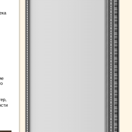
ека
ие
го
ер,
ости