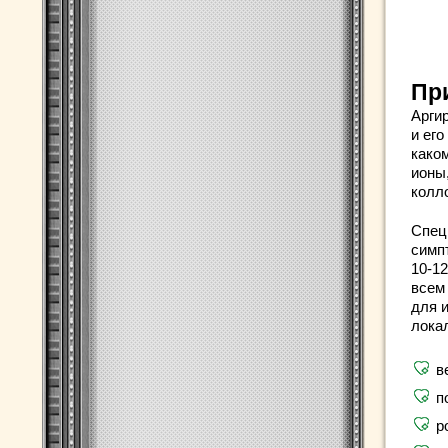
Пр
Арги
и ег
каком
ионы,
колл
Спец
симп
10-12
всем
для 
локал
в
п
р