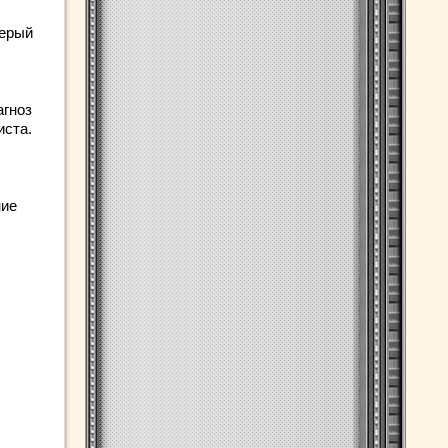
серый
агноз
иста.
ние