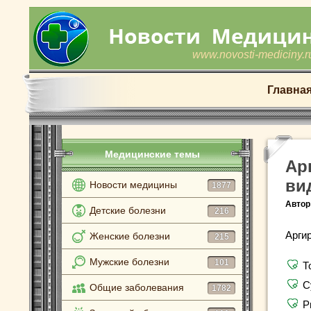
www.novosti-mediciny.r
Главна
Медицинские темы
Ар
ви
Новости медицины
1877
Автор
Детские болезни
216
Арги
Женские болезни
215
Мужские болезни
101
Т
С
Общие заболевания
1782
Р