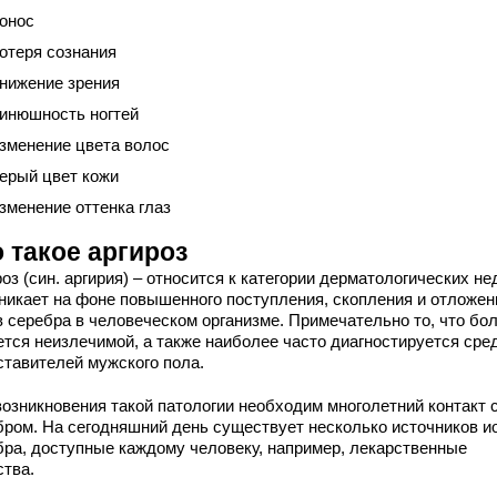
онос
отеря сознания
нижение зрения
инюшность ногтей
зменение цвета волос
ерый цвет кожи
зменение оттенка глаз
 такое аргироз
оз (син. аргирия) – относится к категории дерматологических не
зникает на фоне повышенного поступления, скопления и отложен
в серебра в человеческом организме. Примечательно то, что бо
ется неизлечимой, а также наиболее часто диагностируется сре
ставителей мужского пола.
возникновения такой патологии необходим многолетний контакт 
бром. На сегодняшний день существует несколько источников и
бра, доступные каждому человеку, например, лекарственные
ства.