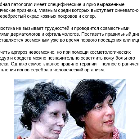
бная патология имеет специфические и ярко выраженные
ические признаки, главным среди которых выступает синевато-
серебристый окрас кожных покровов и склер.
ностика не вызывает трудностей и проводится совместными
иями дерматологов и офтальмологов. Поставить правильный ди
ставляется возможным уже во время первого посещения клиниц
чить аргироз невозможно, но при помощи косметологических
едур и средств можно незначительно осветлить кожу больного
века. Однако самое главное правило терапии – полное ограниче
упления ионов серебра в человеческий организм.