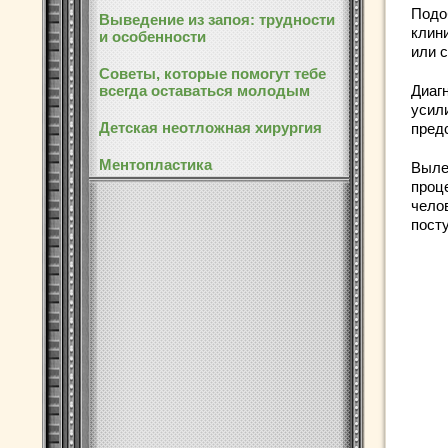
Подо
Выведение из запоя: трудности
клин
и особенности
или 
Советы, которые помогут тебе
всегда оставаться молодым
Диаг
усил
Детская неотложная хирургия
пред
Ментопластика
Выле
проц
чело
пост