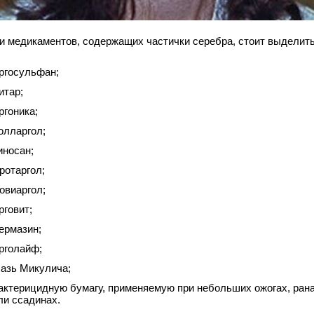
и медикаментов, содержащих частички серебра, стоит выделить
ргосульфан;
итар;
ргоника;
олларгол;
иносан;
ротаргол;
овиаргол;
рговит;
ермазин;
рголайф;
азь Микулича;
актерицидную бумагу, применяемую при небольших ожогах, ран
ли ссадинах.