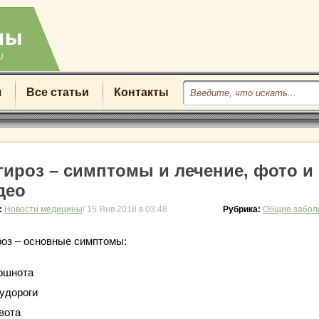
u
я
Все статьи
Контакты
гироз – симптомы и лечение, фото и
део
:
Новости медицины
/ 15 Янв 2018 в 03:48
Рубрика:
Общие забол
роз – основные симптомы:
ошнота
удороги
вота