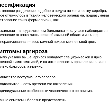
ассификация
ственное разделение подобного недуга по количеству серебра,
рое отложилось в тканях человеческого организма, подразумева
ствование таких форм аргирии, как:
окальная – в подавляющем большинстве случаев наблюдается
зменение оттенка лишь периорбитальной области и склер;
енерализованная – весь кожный покров меняет свой цвет.
мптомы аргироза
было указано выше, аргироз обладает специфической и ярко
женной симптоматикой, и на интенсивность проявления влияет
олько факторов, а именно:
оличество поступившего серебра;
родолжительность времени его накопления;
ндивидуальные особенности человеческого организма.
вные симптомы болезни представлены: