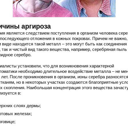
ичины аргироза
рия является следствием поступления в организм человека сере
о последующего отложения в кожных покровах. Причем не важно,
 виде находится такой металл – это могут быть как соединения
 так и чистый вид такого вещества, например, серебряная пыль
оидное серебро.
иалисты установили, что для возникновения характерной
томатики необходимо длительное воздействие металла – не ме
 лет. После проникновения в организм, ионы серебра разносятся
 тканям, но в некоторых участках создаются благоприятные усл
их скопления. Наибольшая концентрация этого вещества зачаст
изуется в:
ерхних слоях дермы;
отовых железах;
оговице;