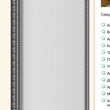
Сред
А
В
А
К
Т
П
П
А
Д
А
М
б
и