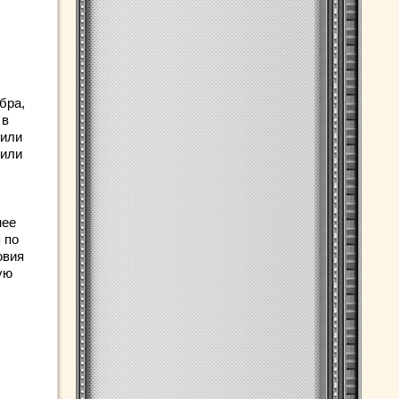
бра,
 в
 или
 или
нее
 по
овия
ую