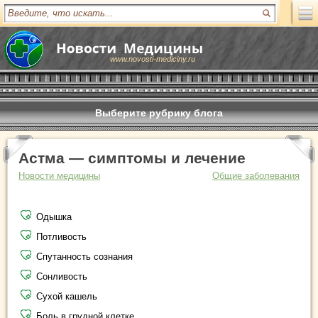
www.novosti-mediciny.ru
Выберите рубрику блога
Астма — симптомы и лечение
Новости медицины
Общие заболевания
Одышка
Потливость
Спутанность сознания
Сонливость
Сухой кашель
Боль в грудной клетке