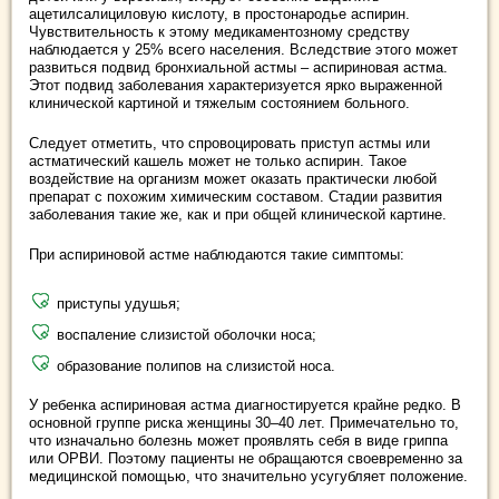
ацетилсалициловую кислоту, в простонародье аспирин.
Чувствительность к этому медикаментозному средству
наблюдается у 25% всего населения. Вследствие этого может
развиться подвид бронхиальной астмы – аспириновая астма.
Этот подвид заболевания характеризуется ярко выраженной
клинической картиной и тяжелым состоянием больного.
Следует отметить, что спровоцировать приступ астмы или
астматический кашель может не только аспирин. Такое
воздействие на организм может оказать практически любой
препарат с похожим химическим составом. Стадии развития
заболевания такие же, как и при общей клинической картине.
При аспириновой астме наблюдаются такие симптомы:
приступы удушья;
воспаление слизистой оболочки носа;
образование полипов на слизистой носа.
У ребенка аспириновая астма диагностируется крайне редко. В
основной группе риска женщины 30–40 лет. Примечательно то,
что изначально болезнь может проявлять себя в виде гриппа
или ОРВИ. Поэтому пациенты не обращаются своевременно за
медицинской помощью, что значительно усугубляет положение.