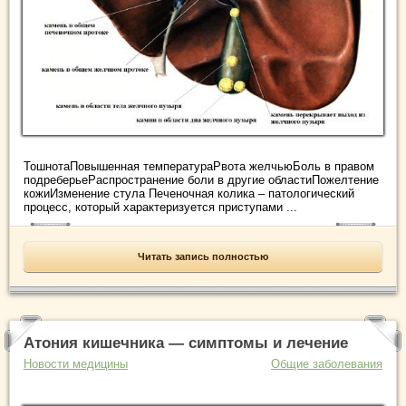
ТошнотаПовышенная температураРвота желчьюБоль в правом
подреберьеРаспространение боли в другие областиПожелтение
кожиИзменение стула Печеночная колика – патологический
процесс, который характеризуется приступами ...
Читать запись полностью
Атония кишечника — симптомы и лечение
Новости медицины
Общие заболевания