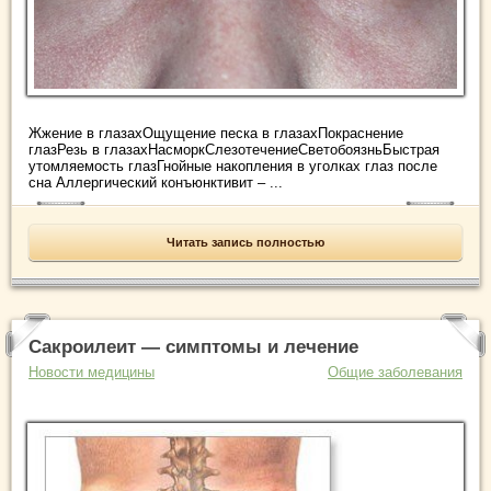
Жжение в глазахОщущение песка в глазахПокраснение
глазРезь в глазахНасморкСлезотечениеСветобоязньБыстрая
утомляемость глазГнойные накопления в уголках глаз после
сна Аллергический конъюнктивит – ...
Читать запись полностью
Сакроилеит — симптомы и лечение
Новости медицины
Общие заболевания