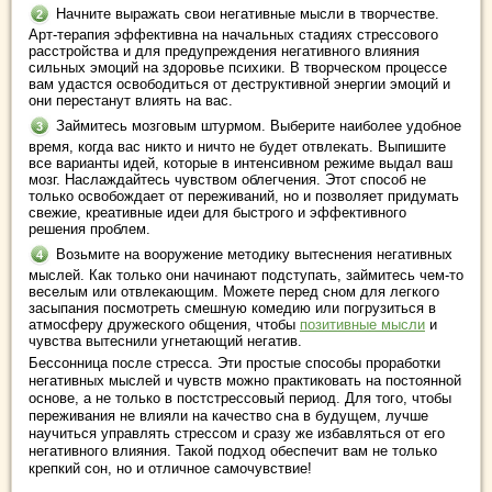
Начните выражать свои негативные мысли в творчестве.
Арт-терапия эффективна на начальных стадиях стрессового
расстройства и для предупреждения негативного влияния
сильных эмоций на здоровье психики. В творческом процессе
вам удастся освободиться от деструктивной энергии эмоций и
они перестанут влиять на вас.
Займитесь мозговым штурмом. Выберите наиболее удобное
время, когда вас никто и ничто не будет отвлекать. Выпишите
все варианты идей, которые в интенсивном режиме выдал ваш
мозг. Наслаждайтесь чувством облегчения. Этот способ не
только освобождает от переживаний, но и позволяет придумать
свежие, креативные идеи для быстрого и эффективного
решения проблем.
Возьмите на вооружение методику вытеснения негативных
мыслей. Как только они начинают подступать, займитесь чем-то
веселым или отвлекающим. Можете перед сном для легкого
засыпания посмотреть смешную комедию или погрузиться в
атмосферу дружеского общения, чтобы
позитивные мысли
и
чувства вытеснили угнетающий негатив.
Бессонница после стресса. Эти простые способы проработки
негативных мыслей и чувств можно практиковать на постоянной
основе, а не только в постстрессовый период. Для того, чтобы
переживания не влияли на качество сна в будущем, лучше
научиться управлять стрессом и сразу же избавляться от его
негативного влияния. Такой подход обеспечит вам не только
крепкий сон, но и отличное самочувствие!