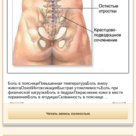
Боль в поясницеПовышенная температураБоль внизу
животаОзнобИнтоксикацияБыстрая утомляемостьБоль при
физической нагрузкеБоль в бедрахПокраснение кожи в месте
пораженияБоль в ягодицахСкованность в пояснице ...
Читать запись полностью