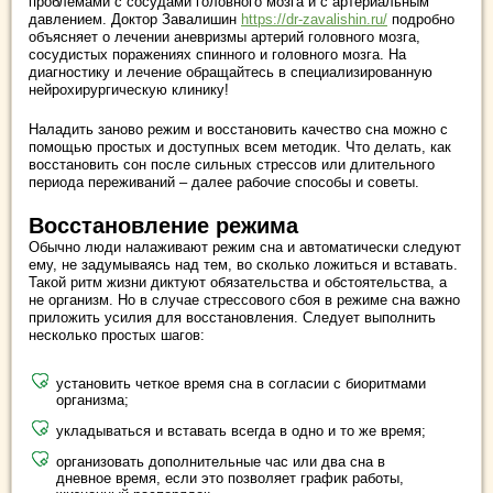
проблемами с сосудами головного мозга и с артериальным
давлением. Доктор Завалишин
https://dr-zavalishin.ru/
подробно
объясняет о лечении аневризмы артерий головного мозга,
сосудистых поражениях спинного и головного мозга. На
диагностику и лечение обращайтесь в специализированную
нейрохирургическую клинику!
Наладить заново режим и восстановить качество сна можно с
помощью простых и доступных всем методик. Что делать, как
восстановить сон после сильных стрессов или длительного
периода переживаний – далее рабочие способы и советы.
Восстановление режима
Обычно люди налаживают режим сна и автоматически следуют
ему, не задумываясь над тем, во сколько ложиться и вставать.
Такой ритм жизни диктуют обязательства и обстоятельства, а
не организм. Но в случае стрессового сбоя в режиме сна важно
приложить усилия для восстановления. Следует выполнить
несколько простых шагов:
установить четкое время сна в согласии с биоритмами
организма;
укладываться и вставать всегда в одно и то же время;
организовать дополнительные час или два сна в
дневное время, если это позволяет график работы,