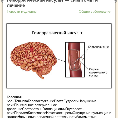
Геморрагический инсульт — симптомы и
лечение
Новости медицины
Общие заболевания
Головная
больТошнотаГоловокружениеРвотаСудорогиНарушение
речиПониженное артериальное
давлениеСветобоязньГаллюцинацииГнусавость
речиПараличКосоглазиеНечеткость речиОщущение пульсации в
головеНарушение сердечной деятельностиАсимметрия