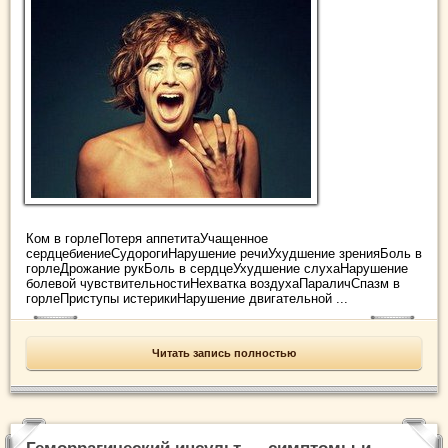
Ком в горлеПотеря аппетитаУчащенное
сердцебиениеСудорогиНарушение речиУхудшение зренияБоль в
горлеДрожание рукБоль в сердцеУхудшение слухаНарушение
болевой чувствительностиНехватка воздухаПараличСпазм в
горлеПриступы истерикиНарушение двигательной ...
Читать запись полностью