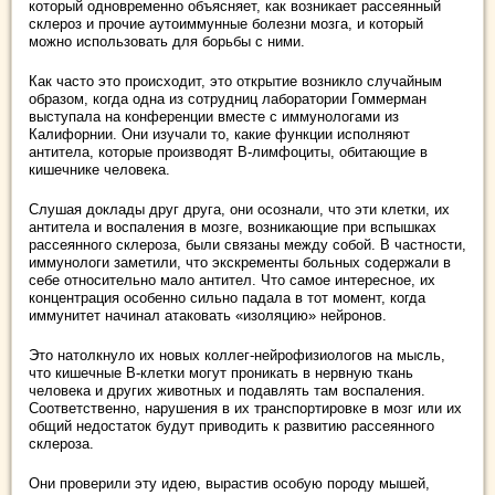
который одновременно объясняет, как возникает рассеянный
склероз и прочие аутоиммунные болезни мозга, и который
можно использовать для борьбы с ними.
Как часто это происходит, это открытие возникло случайным
образом, когда одна из сотрудниц лаборатории Гоммерман
выступала на конференции вместе с иммунологами из
Калифорнии. Они изучали то, какие функции исполняют
антитела, которые производят B-лимфоциты, обитающие в
кишечнике человека.
Слушая доклады друг друга, они осознали, что эти клетки, их
антитела и воспаления в мозге, возникающие при вспышках
рассеянного склероза, были связаны между собой. В частности,
иммунологи заметили, что экскременты больных содержали в
себе относительно мало антител. Что самое интересное, их
концентрация особенно сильно падала в тот момент, когда
иммунитет начинал атаковать «изоляцию» нейронов.
Это натолкнуло их новых коллег-нейрофизиологов на мысль,
что кишечные В-клетки могут проникать в нервную ткань
человека и других животных и подавлять там воспаления.
Соответственно, нарушения в их транспортировке в мозг или их
общий недостаток будут приводить к развитию рассеянного
склероза.
Они проверили эту идею, вырастив особую породу мышей,