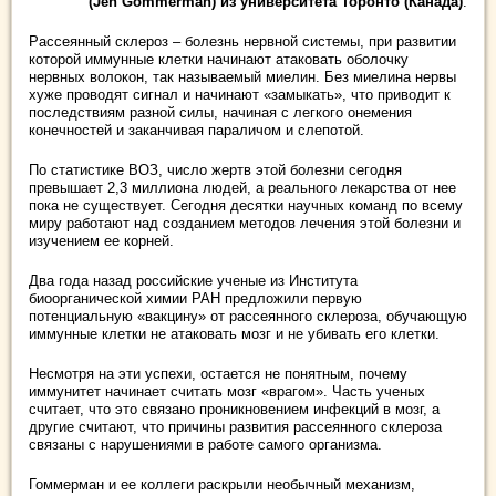
(Jen Gommerman) из университета Торонто (Канада)
.
Рассеянный склероз – болезнь нервной системы, при развитии
которой иммунные клетки начинают атаковать оболочку
нервных волокон, так называемый миелин. Без миелина нервы
хуже проводят сигнал и начинают «замыкать», что приводит к
последствиям разной силы, начиная с легкого онемения
конечностей и заканчивая параличом и слепотой.
По статистике ВОЗ, число жертв этой болезни сегодня
превышает 2,3 миллиона людей, а реального лекарства от нее
пока не существует. Сегодня десятки научных команд по всему
миру работают над созданием методов лечения этой болезни и
изучением ее корней.
Два года назад российские ученые из Института
биоорганической химии РАН предложили первую
потенциальную «вакцину» от рассеянного склероза, обучающую
иммунные клетки не атаковать мозг и не убивать его клетки.
Несмотря на эти успехи, остается не понятным, почему
иммунитет начинает считать мозг «врагом». Часть ученых
считает, что это связано проникновением инфекций в мозг, а
другие считают, что причины развития рассеянного склероза
связаны с нарушениями в работе самого организма.
Гоммерман и ее коллеги раскрыли необычный механизм,