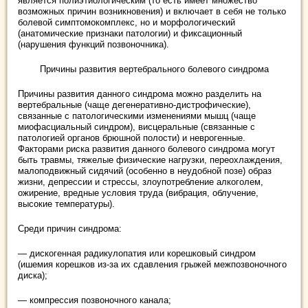
является полиэтиологическим (то есть имеет множество
возможных причин возникновения) и включает в себя не только
болевой симптомокомплекс, но и морфологический
(анатомические признаки патологии) и фиксационный
(нарушения функций позвоночника).
Причины развития вертебрального болевого синдрома
Причины развития данного синдрома можно разделить на
вертебральные (чаще дегенеративно-дистрофические),
связанные с патологическими изменениями мышц (чаще
миофасциальный синдром), висцеральные (связанные с
патологией органов брюшной полости) и неврогенные.
Факторами риска развития данного болевого синдрома могут
быть травмы, тяжелые физические нагрузки, переохлаждения,
малоподвижный сидячий (особенно в неудобной позе) образ
жизни, депрессии и стрессы, злоупотребление алкоголем,
ожирение, вредные условия труда (вибрация, облучение,
высокие температуры).
Среди причин синдрома:
— дискогенная радикулопатия или корешковый синдром
(ишемия корешков из-за их сдавления грыжей межпозвоночного
диска);
— компрессия позвоночного канала;