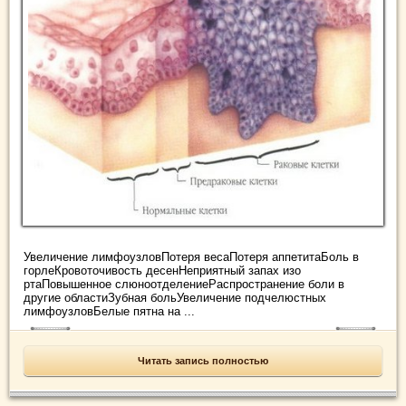
Увеличение лимфоузловПотеря весаПотеря аппетитаБоль в
горлеКровоточивость десенНеприятный запах изо
ртаПовышенное слюноотделениеРаспространение боли в
другие областиЗубная больУвеличение подчелюстных
лимфоузловБелые пятна на ...
Читать запись полностью