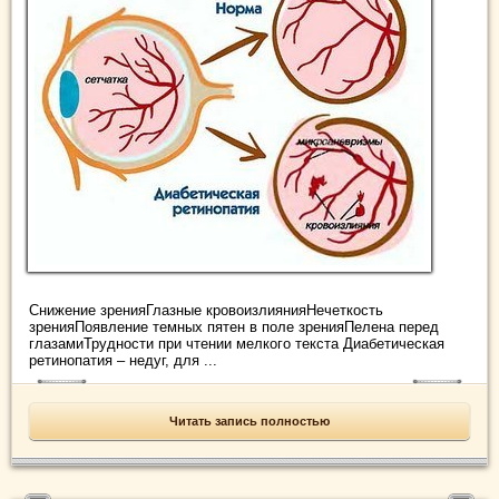
Снижение зренияГлазные кровоизлиянияНечеткость
зренияПоявление темных пятен в поле зренияПелена перед
глазамиТрудности при чтении мелкого текста Диабетическая
ретинопатия – недуг, для ...
Читать запись полностью