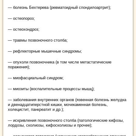
— болезнь Бехтерева (ревматоидный спондилоартрит);
— остеопороз;
— остеохондроз;
— травмы позвоночного столба;
— рефлекторные мышечные синдромы;
— опухоли позвоночника (в том числе метастатические
поражения);
— миофасциальный синдром;
— миозиты (воспалительные процессы мышц);
— заболевания внутренних органов (язвенная болезнь желудка
и двенадцатиперстной кишки, мочекаменная болезнь,
холецистит, панкреатит и др.);
— искривления позвоночного столба (патологические кифозы,
лордозы, сколиозы, кифосколиозы и прочее);