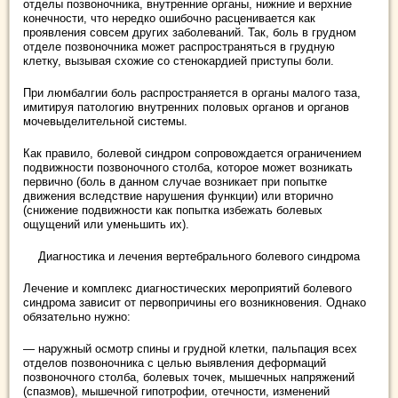
отделы позвоночника, внутренние органы, нижние и верхние
конечности, что нередко ошибочно расценивается как
проявления совсем других заболеваний. Так, боль в грудном
отделе позвоночника может распространяться в грудную
клетку, вызывая схожие со стенокардией приступы боли.
При люмбалгии боль распространяется в органы малого таза,
имитируя патологию внутренних половых органов и органов
мочевыделительной системы.
Как правило, болевой синдром сопровождается ограничением
подвижности позвоночного столба, которое может возникать
первично (боль в данном случае возникает при попытке
движения вследствие нарушения функции) или вторично
(снижение подвижности как попытка избежать болевых
ощущений или уменьшить их).
Диагностика и лечения вертебрального болевого синдрома
Лечение и комплекс диагностических мероприятий болевого
синдрома зависит от первопричины его возникновения. Однако
обязательно нужно:
— наружный осмотр спины и грудной клетки, пальпация всех
отделов позвоночника с целью выявления деформаций
позвоночного столба, болевых точек, мышечных напряжений
(спазмов), мышечной гипотрофии, отечности, изменений