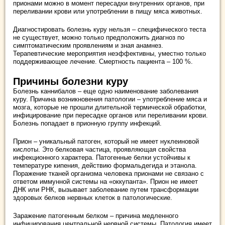
прионами можно в момент пересадки внутренних органов, при
переливании крови или употреблении в пищу мяса животных.
Диагностировать болезнь куру нельзя – специфического теста
не существует, можно только предположить диагноз по
симптоматическим проявлениям и зная анамнез.
Терапевтические мероприятия неэффективны, уместно только
поддерживающее лечение. Смертность пациента – 100 %.
Причины болезни куру
Болезнь каннибалов – еще одно наименование заболевания
куру. Причина возникновения патологии – употребление мяса и
мозга, которые не прошли длительной термической обработки,
инфицирование при пересадке органов или переливании крови.
Болезнь попадает в прионную группу инфекций.
Прион – уникальный патоген, который не имеет нуклеиновой
кислоты. Это белковая частица, проявляющая свойства
инфекционного характера. Патогенные белки устойчивы к
температуре кипения, действию формальдегида и этанола.
Поражение тканей организма человека прионами не связано с
ответом иммунной системы на «оккупанта». Прион не имеет
ДНК или РНК, вызывает заболевание путем трансформации
здоровых белков нервных клеток в патологические.
Заражение патогенным белком – причина медленного
инфицирования центральной нервной системы. Патология имеет