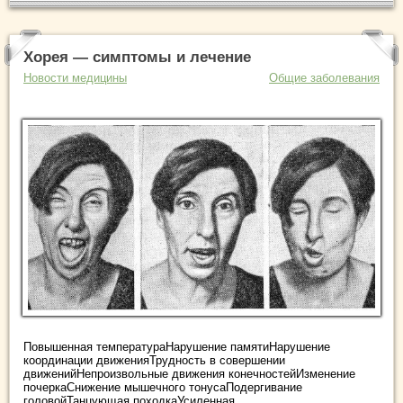
Хорея — симптомы и лечение
Новости медицины
Общие заболевания
Повышенная температураНарушение памятиНарушение
координации движенияТрудность в совершении
движенийНепроизвольные движения конечностейИзменение
почеркаСнижение мышечного тонусаПодергивание
головойТанцующая походкаУсиленная