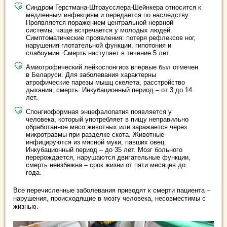
Синдром Герстмана-Штраусслера-Шейнкера относится к
медленным инфекциям и передается по наследству.
Проявляется поражением центральной нервной
системы, чаще встречается у молодых людей.
Симптоматические проявления: потеря рефлексов ног,
нарушения глотательной функции, гипотония и
слабоумие. Смерть наступает в течение 5 лет.
Амиотрофический лейкоспонгиоз впервые был отмечен
в Беларуси. Для заболевания характерны
атрофические парезы мышц скелета, расстройство
дыхания, смерть. Инкубационный период – от 3 до 14
лет.
Спонгиоформная энцефалопатия появляется у
человека, который употребляет в пищу неправильно
обработанное мясо животных или заражается через
микротравмы при разделке скота. Животные
инфицируются из мясной муки, павших овец.
Инкубационный период – до 35 лет. Мозг больного
перерождается, нарушаются двигательные функции,
смерть неизбежна – срок жизни от пяти месяцев до
года.
Все перечисленные заболевания приводят к смерти пациента –
нарушения, происходящие в мозгу человека, несовместимы с
жизнью.