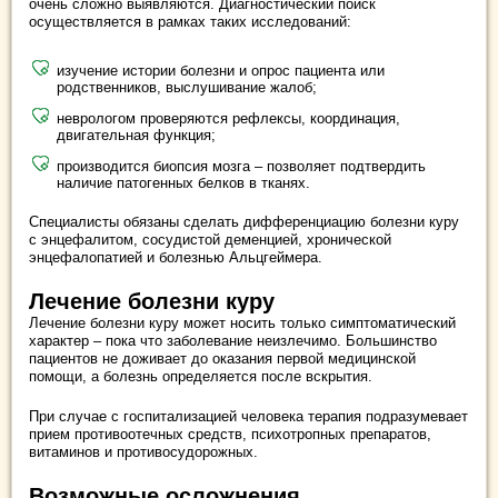
очень сложно выявляются. Диагностический поиск
осуществляется в рамках таких исследований:
изучение истории болезни и опрос пациента или
родственников, выслушивание жалоб;
неврологом проверяются рефлексы, координация,
двигательная функция;
производится биопсия мозга – позволяет подтвердить
наличие патогенных белков в тканях.
Специалисты обязаны сделать дифференциацию болезни куру
с энцефалитом, сосудистой деменцией, хронической
энцефалопатией и болезнью Альцгеймера.
Лечение болезни куру
Лечение болезни куру может носить только симптоматический
характер – пока что заболевание неизлечимо. Большинство
пациентов не доживает до оказания первой медицинской
помощи, а болезнь определяется после вскрытия.
При случае с госпитализацией человека терапия подразумевает
прием противоотечных средств, психотропных препаратов,
витаминов и противосудорожных.
Возможные осложнения