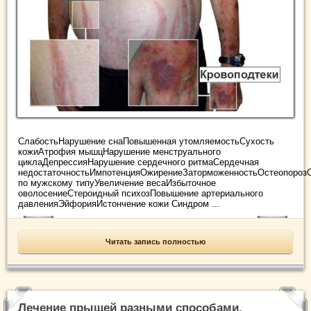
СлабостьНарушение снаПовышенная утомляемостьСухость
кожиАтрофия мышцНарушение менструального
циклаДепрессияНарушение сердечного ритмаСердечная
недостаточностьИмпотенцияОжирениеЗаторможенностьОстеопороз
по мужскому типуУвеличение весаИзбыточное
оволосениеСтероидный психозПовышение артериального
давленияЭйфорияИстончение кожи Синдром ...
Читать запись полностью
Лечение прыщей разными способами.