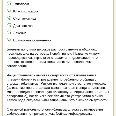
Этиология
Классификация
Симптоматика
Диагностика
Лечение
Возможные осложнения
Болезнь получила широкое распространение в общинах,
проживающих на островах Новой Гвинеи. Название «куру»
переводится как «тряска от страха» или «дрожание», что
полностью отвечает симптоматическим проявлениям
заболевания.
Чаще отмечалась высокая смертность от заболевания в
племени форе из-за проведения погребального обряда с
эндоканнибализмом. Ритуал включал приготовление умерших
(за изъятие мозга отвечала самая пожилая женщина племени,
мозг проходил специальную обработку и обертывание в листьях
папоротника), после чего все племя это употребляло в пищу.
Такого рода ритуалы были запрещены, что снизило смертность.
С отменой ритуального каннибализма случаи возникновения
заболевания не прекратились. Сейчас инфицироваться