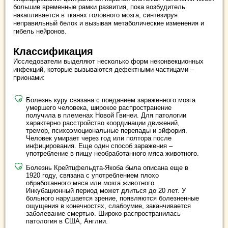
большие временные рамки развития, пока возбудитель
накапливается в тканях головного мозга, синтезируя
неправильный белок и вызывая метаболические изменения и
гибель нейронов.
Классификация
Исследователи выделяют несколько форм неконвекционных
инфекций, которые вызываются дефектными частицами –
прионами:
Болезнь куру связана с поеданием зараженного мозга
умершего человека, широкое распространение
получила в племенах Новой Гвинеи. Для патологии
характерно расстройство координации движений,
тремор, психоэмоциональные перепады и эйфория.
Человек умирает через год или полтора после
инфицирования. Еще один способ заражения –
употребление в пищу необработанного мяса животного.
Болезнь Крейтцфельдта-Якоба была описана еще в
1920 году, связана с употреблением плохо
обработанного мяса или мозга животного.
Инкубационный период может длиться до 20 лет. У
больного нарушается зрение, появляются болезненные
ощущения в конечностях, слабоумие, заканчивается
заболевание смертью. Широко распространилась
патология в США, Англии.