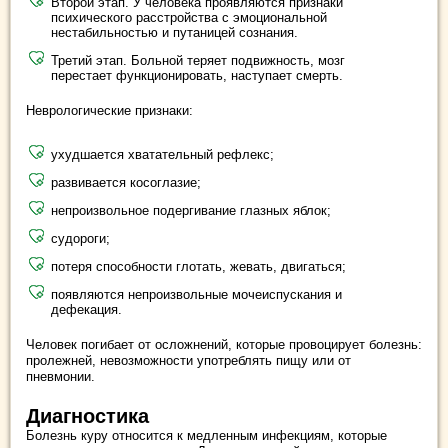
Второй этап. У человека проявляются признаки
психического расстройства с эмоциональной
нестабильностью и путаницей сознания.
Третий этап. Больной теряет подвижность, мозг
перестает функционировать, наступает смерть.
Неврологические признаки:
ухудшается хватательный рефлекс;
развивается косоглазие;
непроизвольное подергивание глазных яблок;
судороги;
потеря способности глотать, жевать, двигаться;
появляются непроизвольные мочеиспускания и
дефекация.
Человек погибает от осложнений, которые провоцирует болезнь:
пролежней, невозможности употреблять пищу или от
пневмонии.
Диагностика
Болезнь куру относится к медленным инфекциям, которые