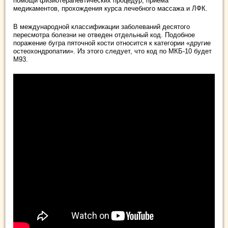
помощи физиотерапевтических процедур, приема
медикаментов, прохождения курса лечебного массажа и ЛФК.
В международной классификации заболеваний десятого
пересмотра болезни не отведен отдельный код. Подобное
поражение бугра пяточной кости относится к категории «другие
остеохондропатии». Из этого следует, что код по МКБ-10 будет
М93.