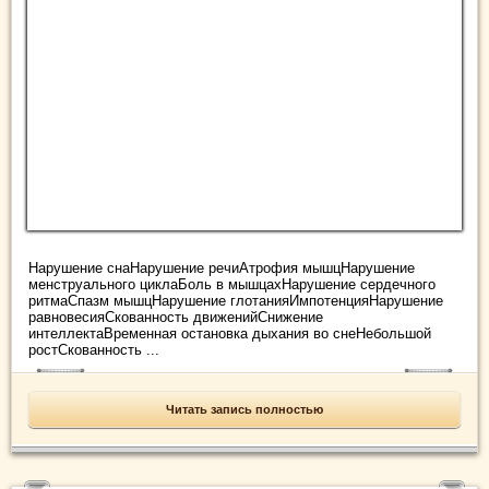
Нарушение снаНарушение речиАтрофия мышцНарушение
менструального циклаБоль в мышцахНарушение сердечного
ритмаСпазм мышцНарушение глотанияИмпотенцияНарушение
равновесияСкованность движенийСнижение
интеллектаВременная остановка дыхания во снеНебольшой
ростСкованность ...
Читать запись полностью