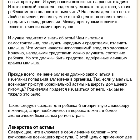
новых приступов. И купировании возникших на ранних стадиях.
И хотя каждый родитель надеется услышать от доктора, что их
ребенка можно полностью вылечить? На самом деле это не так.
Любое лечение, используемое с этой целью, позволяет лишь
продлить период ремиссии. Между приступами и снизить
тяжесть течения самих приступов.
И лучше родителям знать об этом! Чем пытаться
самостоятельно, пользуясь народными средствами, излечить
малыша. Что может нанести непоправимый вред его здоровью.
Конечно, народными средствами можно улучшить состояние
ребенка. Но это должны быть средства, одобренные лечащим
врачом малыша.
Прежде всего, лечение болезни должно заключаться в
избегании попадания аллергена в организм. Так, если у малыша
возникает приступ бронхиальной астмы на шерсть домашнего
питомца? Родителям придется избавиться от него, как бы ни
тяжело это было.
Также следует создать для ребенка благоприятную атмосферу
в жилище, а при необходимости переехать жить в более
экологически безопасный регион страны.
Лекарства от астмы
Следующее, что включает в себя лечение болезни – это
купирование возникшего приступа. С этой целью применяют две