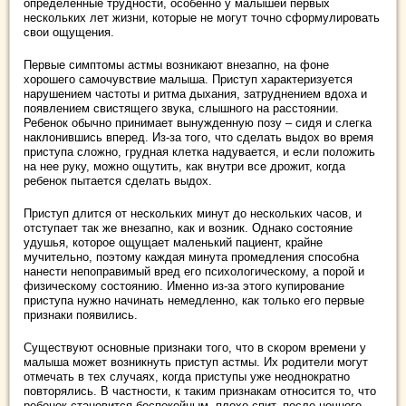
определенные трудности, особенно у малышей первых
нескольких лет жизни, которые не могут точно сформулировать
свои ощущения.
Первые симптомы астмы возникают внезапно, на фоне
хорошего самочувствие малыша. Приступ характеризуется
нарушением частоты и ритма дыхания, затруднением вдоха и
появлением свистящего звука, слышного на расстоянии.
Ребенок обычно принимает вынужденную позу – сидя и слегка
наклонившись вперед. Из-за того, что сделать выдох во время
приступа сложно, грудная клетка надувается, и если положить
на нее руку, можно ощутить, как внутри все дрожит, когда
ребенок пытается сделать выдох.
Приступ длится от нескольких минут до нескольких часов, и
отступает так же внезапно, как и возник. Однако состояние
удушья, которое ощущает маленький пациент, крайне
мучительно, поэтому каждая минута промедления способна
нанести непоправимый вред его психологическому, а порой и
физическому состоянию. Именно из-за этого купирование
приступа нужно начинать немедленно, как только его первые
признаки появились.
Существуют основные признаки того, что в скором времени у
малыша может возникнуть приступ астмы. Их родители могут
отмечать в тех случаях, когда приступы уже неоднократно
повторялись. В частности, к таким признакам относится то, что
ребенок становится беспокойным, плохо спит, после ночного