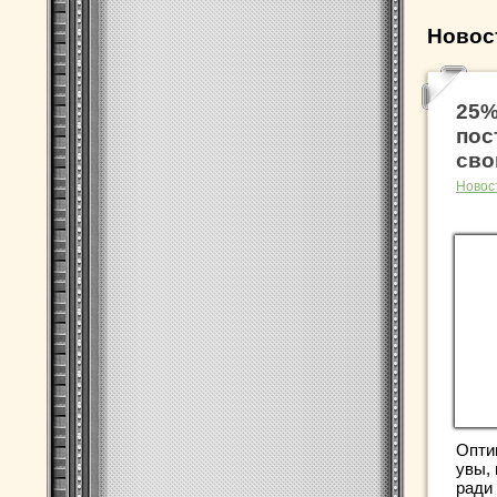
Новос
25%
пос
сво
Новос
Опти
увы,
ради 