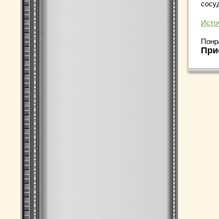
сосуд
Исто
Понр
При