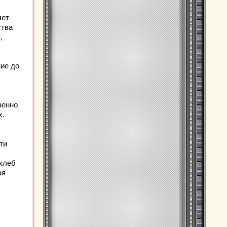
яет
ства
,
ние до
венно
х.
ти
 хлеб
ая