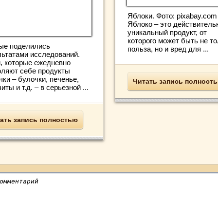
Яблоки. Фото: pixabay.com
Яблоко – это действитель
уникальный продукт, от
которого может быть не т
ые поделились
польза, но и вред для ...
льтатами исследований.
, которые ежедневно
оляют себе продукты
ки – булочки, печенье,
Читать запись полност
иты и т.д. – в серьезной ...
ать запись полностью