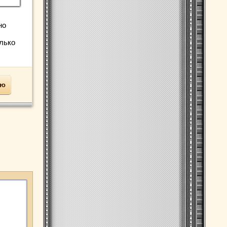
но
олько
ью