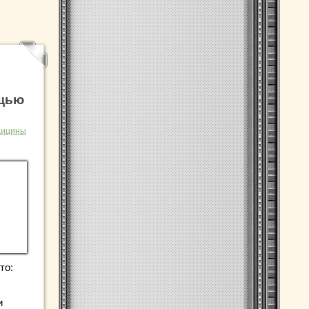
ощью
дицины
то:
и