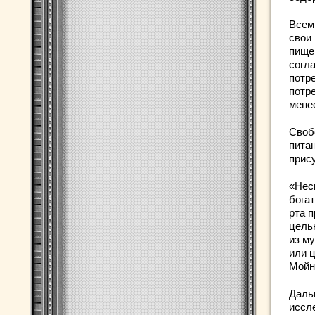
Всем
свои
пище
согл
потр
потр
мене
Своб
пита
прис
«Нес
бога
рта п
цель
из м
или 
Мойн
Даль
иссл