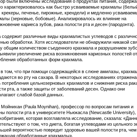
зор были включены исследования о продуктах питания, содерж
что характеризовалось как быстро усваиваемые крахмалы (белы
, крекеры, печенье, пирожные, крендели) и медленно усваиваем
малы (зерновые, бобовые). Анализировалось их влияние на
кновение кариеса зубов, рака полости рта и десен (пародонта).
 содержит различные виды крахмалистых углеводов с различн
енью обработки. Хотя исследователи не обнаружили никакой св
у общим количеством съеденного крахмала и разрушением зубо
выявили увеличение риска возникновения кариозных полостей о
ебления обработанных форм крахмала.
 в том, что при помощи содержащейся в слюне амилазы, крахм
адаются во рту на сахара. В некоторых исследованиях отражена
ь потребления цельнозерновых крахмалов и снижения риска рак
сти рта, а также защиты от заболеваний десен. Однако они
олагают слабой базой данных.
 Мойнихан (Paula Moynihan), профессор по вопросам питания и
ны полости рта в университете Ньюкасла (Newcastle University),
кобритания, которая возглавляла исследование, сказала: «Дан
тельствуют о том, что диета, богатая углеводами из цельного з
ньшей вероятностью повредит здоровью вашей полости рта, чем
ржащая обработанные крахмалы».