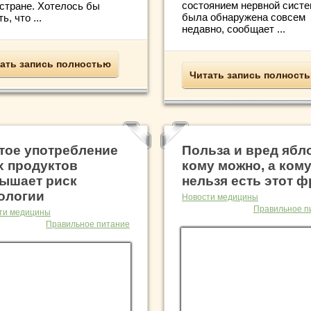
состоянием нервной сист
 стране. Хотелось бы
была обнаружена совсем
ь, что ...
недавно, сообщает ...
ать запись полностью
Читать запись полност
тое употребление
Польза и вред ябл
х продуктов
кому можно, а ком
ышает риск
нельзя есть этот ф
ологии
Новости медицины
Правильное п
ти медицины
Правильное питание