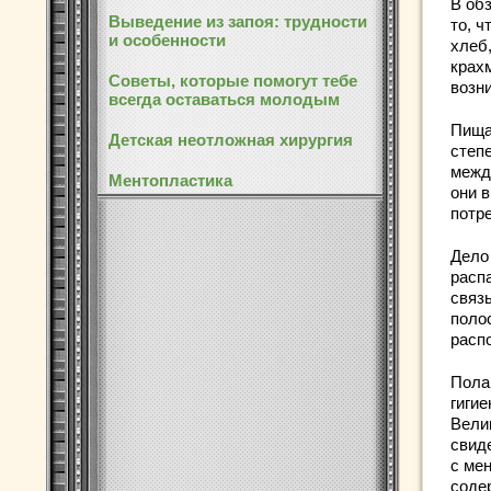
В об
Выведение из запоя: трудности
то, 
и особенности
хлеб
крах
Советы, которые помогут тебе
возни
всегда оставаться молодым
Пища
Детская неотложная хирургия
степ
межд
Ментопластика
они 
потр
Дело
расп
связ
поло
расп
Пола
гигие
Вели
свиде
с ме
соде