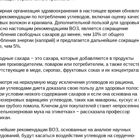
ирная организация здравоохранения в настоящее время обновл
 рекомендации по потреблению углеводов, включая оценку каче
вых волокон и крахмала. Дополнительной пользой для здоровья
асно настоящим рекомендациям ВОЗ, является сокращение
ебления свободных сахаров до менее, чем 10% от общего
ебления энергии (калорий) и предлагается дальнейшее сокраще
е, чем 5%.
одные сахара − это сахара, которые добавляются в продукты
ния производителем, поваром или потребителем, а также естест
утствующие в меде, сиропах, фруктовых соках и их концентрата
мотря на неразумную моду исключения углеводов из рациона,
тая углеводами диета доказала свою пользу для здоровья полос
ри условии низкого содержания сахаров и если она основана на
нозерновых вариациях углеводов, таких как макароны, кускус и
уки грубого помола. Ключом для покупателей станет непросеянн
цельнозерновая мука на этикетках» − рассказала профессор
ихан.
нейшие рекомендации ВОЗ, основанные на анализе научных
едований, будут касаться воздействия углеводов на сердечно-