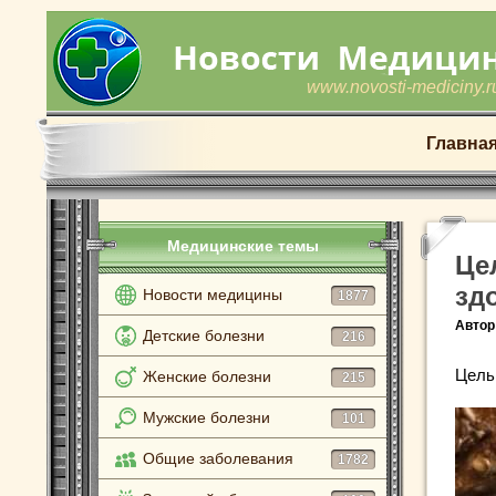
www.novosti-mediciny.r
Главна
Медицинские темы
Це
зд
Новости медицины
1877
Автор
Детские болезни
216
Цель
Женские болезни
215
Мужские болезни
101
Общие заболевания
1782