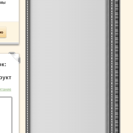
емы
ью
ок:
у
рукт
итание