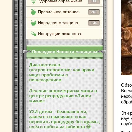
Здоровый образ жизни
108
Правильное питание
201
Народная медицина
140
Инструкции лекарства
Последние Новости медицины
Диагностика в
гастроэнтерологии: как врачи
ищут проблемы с
пищеварением
Обзо
Лечение эндометриоза матки в
Всем
центре репродукции «Линия
необ
жизни»
обра
УЗИ детям – безопасно ли,
Эти 
зачем его назначают и как
науч
пережить процедуру без драмы,
опубл
слёз и побега из кабинета 😅