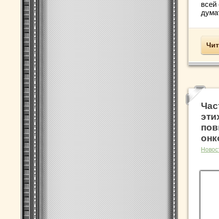
всей
думат
Чит
Час
эти
пов
онк
Новос