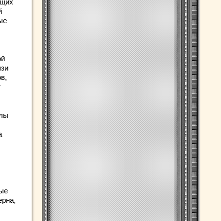
ащих
й
ые
ой
язи
в,
т
алы
а
ные
ерна,