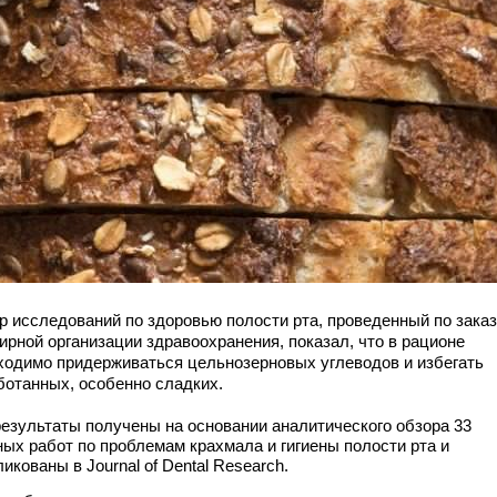
р исследований по здоровью полости рта, проведенный по зака
ирной организации здравоохранения, показал, что в рационе
ходимо придерживаться цельнозерновых углеводов и избегать
ботанных, особенно сладких.
результаты получены на основании аналитического обзора 33
ных работ по проблемам крахмала и гигиены полости рта и
икованы в Journal of Dental Research.