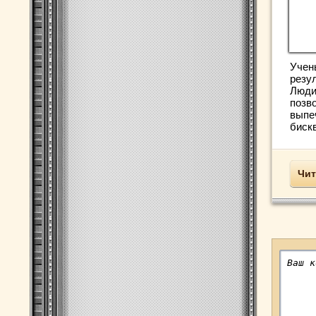
Учен
резу
Люди
позв
выпеч
бискв
Чит