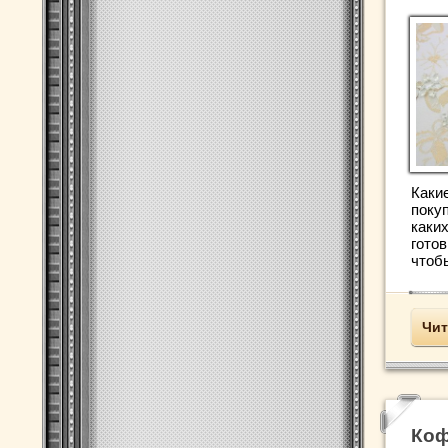
Каки
поку
каки
готов
чтобы
Чит
Коф