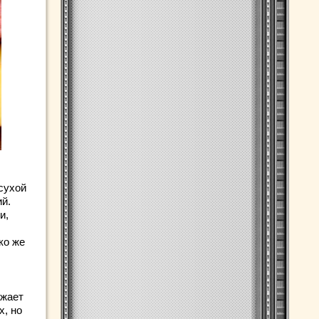
сухой
й.
и,
ко же
ижает
х, но