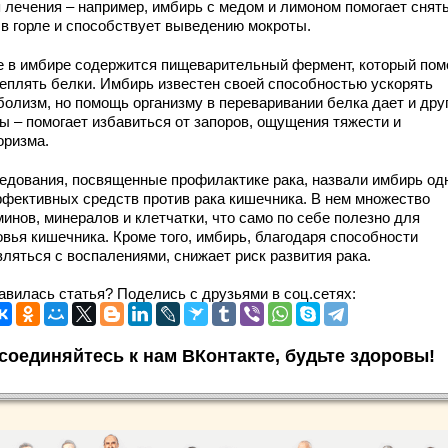
я лечения – например, имбирь с медом и лимоном помогает снят
 в горле и способствует выведению мокроты.
е в имбире содержится пищеварительный фермент, который пом
еплять белки. Имбирь известен своей способностью ускорять
болизм, но помощь организму в переваривании белка дает и дру
ы – помогает избавиться от запоров, ощущения тяжести и
оризма.
едования, посвященные профилактике рака, назвали имбирь од
ффективных средств против рака кишечника. В нем множество
инов, минералов и клетчатки, что само по себе полезно для
овья кишечника. Кроме того, имбирь, благодаря способности
вляться с воспалениями, снижает риск развития рака.
авилась статья? Поделись с друзьями в соц.сетях:
соединяйтесь к нам ВКонтакте, будьте здоровы!