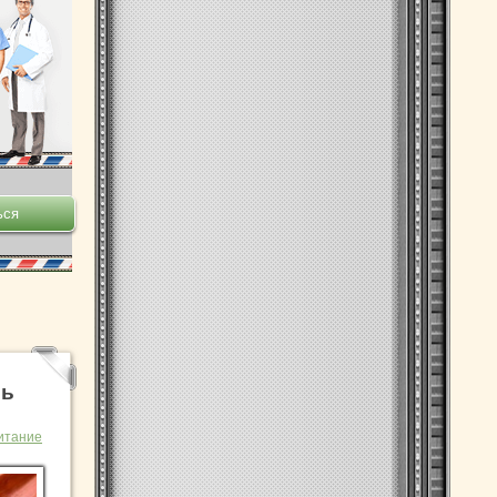
рь
итание