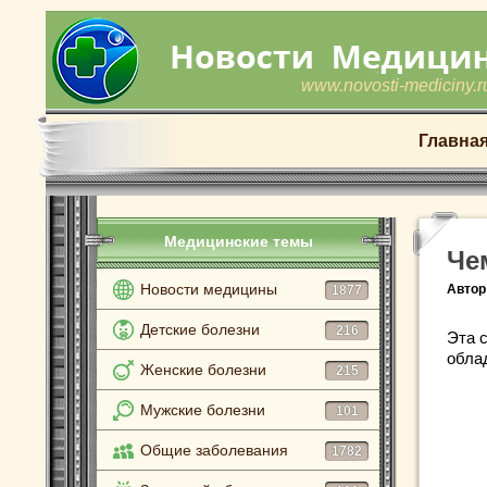
www.novosti-mediciny.r
Главна
Медицинские темы
Че
Новости медицины
Автор
1877
Детские болезни
216
Эта 
обла
Женские болезни
215
Мужские болезни
101
Общие заболевания
1782