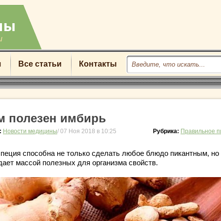
u
я
Все статьи
Контакты
м полезен имбирь
:
Новости медицины
/ 07 Ноя 2018 в 10:25
Рубрика:
Правильное п
специя способна не только сделать любое блюдо пикантным, но
дает массой полезных для организма свойств.