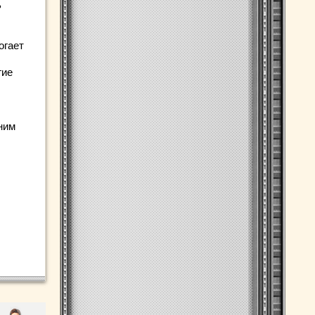
ь
огает
гие
ним