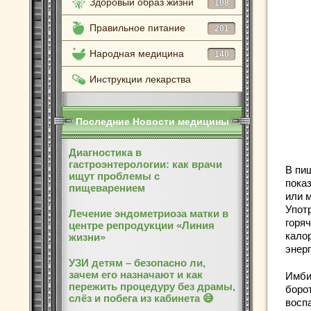
Здоровый образ жизни
108
Правильное питание
201
Народная медицина
140
Инструкции лекарства
Последние Новости медицины
Диагностика в
гастроэнтерологии: как врачи
В пи
ищут проблемы с
пока
пищеварением
или 
Упот
Лечение эндометриоза матки в
горя
центре репродукции «Линия
кало
жизни»
энерг
УЗИ детям – безопасно ли,
зачем его назначают и как
Имби
пережить процедуру без драмы,
борот
слёз и побега из кабинета 😅
восп