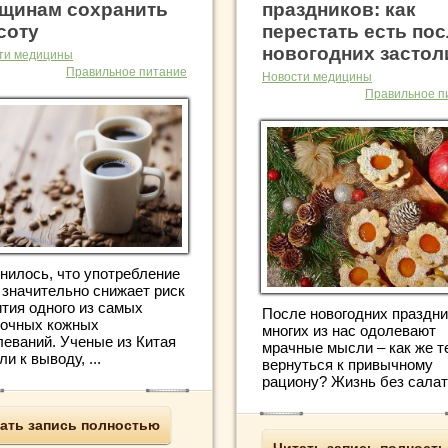
щинам сохранить
праздников: как
соту
перестать есть по
новогодних застол
ти медицины
Правильное питание
Новости медицины
Правильное п
нилось, что употребление
 значительно снижает риск
ития одного из самых
После новогодних праздни
дочных кожных
многих из нас одолевают
леваний. Ученые из Китая
мрачные мысли – как же т
и к выводу, ...
вернуться к привычному
рациону? Жизнь без салато
ать запись полностью
Читать запись полност