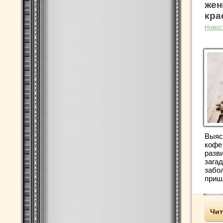
жен
кра
Новос
Выяс
кофе
разв
зага
забо
пришл
Чит