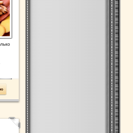
олько
у
ью