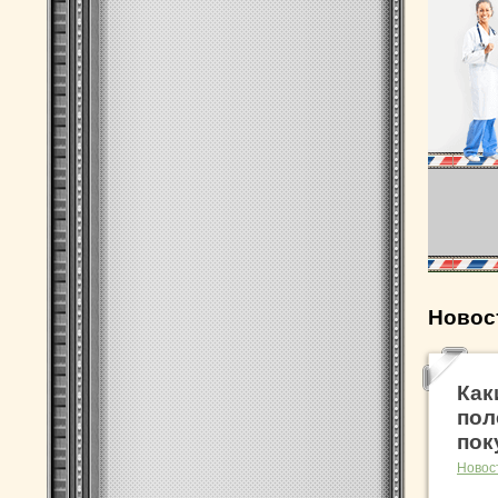
Новос
Как
пол
пок
Новос