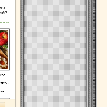
сле
ий?
итание
ков
еперь
в ...
ью