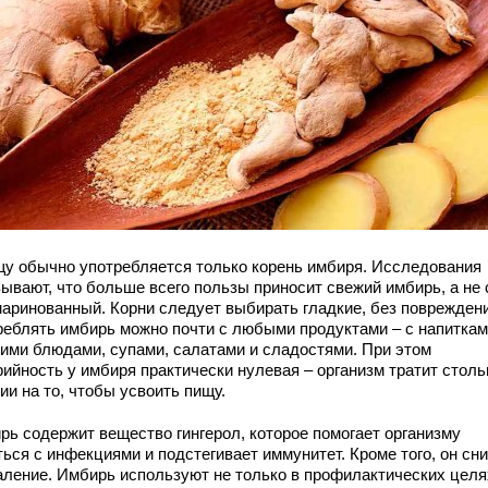
щу обычно употребляется только корень имбиря. Исследования
зывают, что больше всего пользы приносит свежий имбирь, а не 
маринованный. Корни следует выбирать гладкие, без повреждени
реблять имбирь можно почти с любыми продуктами – с напиткам
чими блюдами, супами, салатами и сладостями. При этом
рийность у имбиря практически нулевая – организм тратит столь
ии на то, чтобы усвоить пищу.
рь содержит вещество гингерол, которое помогает организму
ься с инфекциями и подстегивает иммунитет. Кроме того, он сн
аление. Имбирь используют не только в профилактических целя