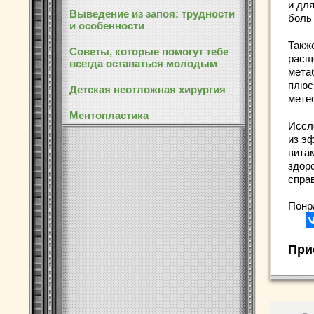
и дл
Выведение из запоя: трудности
боль
и особенности
Такж
Советы, которые помогут тебе
расщ
всегда оставаться молодым
мета
плюс
Детская неотложная хирургия
мете
Ментопластика
Иссл
из э
витам
здор
спра
Понр
При