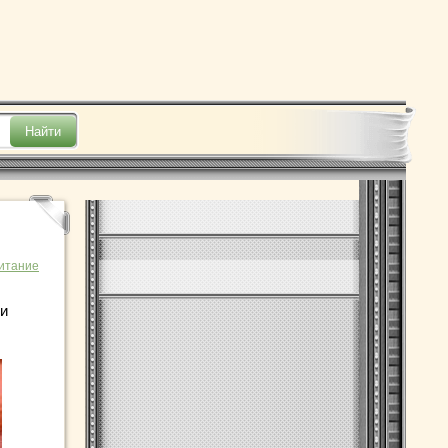
итание
 и