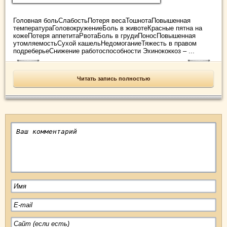
Головная больСлабостьПотеря весаТошнотаПовышенная
температураГоловокружениеБоль в животеКрасные пятна на
кожеПотеря аппетитаРвотаБоль в грудиПоносПовышенная
утомляемостьСухой кашельНедомоганиеТяжесть в правом
подреберьеСнижение работоспособности Эхинококкоз – ...
Читать запись полностью