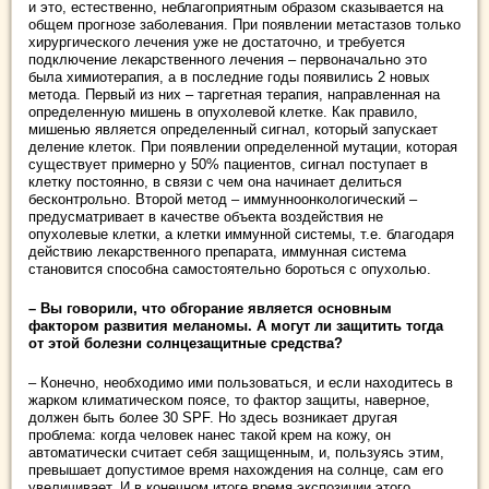
и это, естественно, неблагоприятным образом сказывается на
общем прогнозе заболевания. При появлении метастазов только
хирургического лечения уже не достаточно, и требуется
подключение лекарственного лечения – первоначально это
была химиотерапия, а в последние годы появились 2 новых
метода. Первый из них – таргетная терапия, направленная на
определенную мишень в опухолевой клетке. Как правило,
мишенью является определенный сигнал, который запускает
деление клеток. При появлении определенной мутации, которая
существует примерно у 50% пациентов, сигнал поступает в
клетку постоянно, в связи с чем она начинает делиться
бесконтрольно. Второй метод – иммунноонкологический –
предусматривает в качестве объекта воздействия не
опухолевые клетки, а клетки иммунной системы, т.е. благодаря
действию лекарственного препарата, иммунная система
становится способна самостоятельно бороться с опухолью.
– Вы говорили, что обгорание является основным
фактором развития меланомы. А могут ли защитить тогда
от этой болезни солнцезащитные средства?
– Конечно, необходимо ими пользоваться, и если находитесь в
жарком климатическом поясе, то фактор защиты, наверное,
должен быть более 30 SPF. Но здесь возникает другая
проблема: когда человек нанес такой крем на кожу, он
автоматически считает себя защищенным, и, пользуясь этим,
превышает допустимое время нахождения на солнце, сам его
увеличивает. И в конечном итоге время экспозиции этого