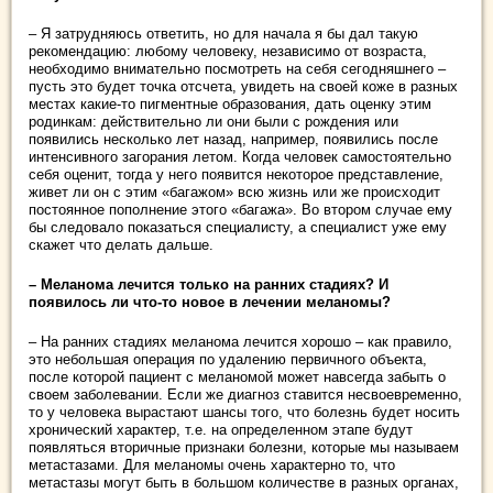
– Я затрудняюсь ответить, но для начала я бы дал такую
рекомендацию: любому человеку, независимо от возраста,
необходимо внимательно посмотреть на себя сегодняшнего –
пусть это будет точка отсчета, увидеть на своей коже в разных
местах какие-то пигментные образования, дать оценку этим
родинкам: действительно ли они были с рождения или
появились несколько лет назад, например, появились после
интенсивного загорания летом. Когда человек самостоятельно
себя оценит, тогда у него появится некоторое представление,
живет ли он с этим «багажом» всю жизнь или же происходит
постоянное пополнение этого «багажа». Во втором случае ему
бы следовало показаться специалисту, а специалист уже ему
скажет что делать дальше.
– Меланома лечится только на ранних стадиях? И
появилось ли что-то новое в лечении меланомы?
– На ранних стадиях меланома лечится хорошо – как правило,
это небольшая операция по удалению первичного объекта,
после которой пациент с меланомой может навсегда забыть о
своем заболевании. Если же диагноз ставится несвоевременно,
то у человека вырастают шансы того, что болезнь будет носить
хронический характер, т.е. на определенном этапе будут
появляться вторичные признаки болезни, которые мы называем
метастазами. Для меланомы очень характерно то, что
метастазы могут быть в большом количестве в разных органах,