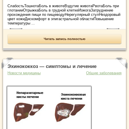
СлабостьТошнотаБоль в животеВздутие животаРвотаБоль при
глотанииОтрыжкаБоль в грудной клеткеИзжогаЗатруднение
прохождения пищи по пищеводуНерегулярный стулНездоровый
цвет кожиДискомфорт в эпигастральной областиПовышение
температуры ...
Читать запись полностью
Эхинококкоз — симптомы и лечение
Новости медицины
Общие заболевания