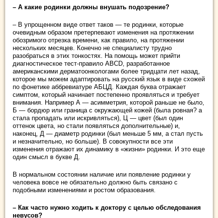
– А какие родинки должны внушать подозрение?
– В упрощенном виде ответ таков — те родинки, которые
очевидным образом претерпевают изменения на протяжении
обозримого отрезка времени, как правило, на протяжении
нескольких месяцев. Конечно не специалисту трудно
разобраться в этих тонкостях. На помощь может прийти
диагностическое тест-правило ABCD, разработанное
американскими дерматоонкологами более тридцати лет назад,
которое мы можем адаптировать на русский язык в виде схожей
по фонетике аббревиатуре АБЦД. Каждая буква отражает
симптом, который начинает постепенно проявляться и требует
внимания. Например А — асимметрия, которой раньше не было,
Б — бордюр или граница с окружающей кожей (была ровная? а
стала пропадать или искривляться), Ц — цвет (был один
оттенок цвета, но стали появляться дополнительные) и,
наконец, Д — диаметр родинки (был меньше 5 мм, а стал пусть
и незначительно, но больше). В совокупности все эти
изменения отражают их динамику в «жизни» родинки. И это еще
один смысл в букве Д.
В нормальном состоянии наличие или появление родинки у
человека вовсе не обязательно должно быть связано с
подобными изменениями и ростом образования.
– Как часто нужно ходить к доктору с целью обследования
невусов?