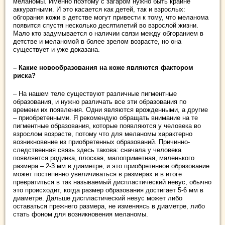
меланомы. Именно поэтому с загаром нужно быть крайне
аккуратными. И это касается как детей, так и взрослых:
обгорания кожи в детстве могут привести к тому, что меланома
появится спустя несколько десятилетий во взрослой жизни.
Мало кто задумывается о наличии связи между обгоранием в
детстве и меланомой в более зрелом возрасте, но она
существует и уже доказана.
– Какие новообразования на коже являются фактором
риска?
– На нашем теле существуют различные пигментные
образования, и нужно различать все эти образования по
времени их появления. Одни являются врожденными, а другие
– приобретенными. Я рекомендую обращать внимание на те
пигментные образования, которые появляются у человека во
взрослом возрасте, потому что для меланомы характерно
возникновение из приобретенных образований. Причинно-
следственная связь здесь такова: сначала у человека
появляется родинка, плоская, малоприметная, маленького
размера – 2-3 мм в диаметре, и это приобретенное образование
может постепенно увеличиваться в размерах и в итоге
превратиться в так называемый диспластический невус, обычно
это происходит, когда размер образования достигает 5-6 мм в
диаметре. Дальше диспластический невус может либо
оставаться прежнего размера, не изменяясь в диаметре, либо
стать фоном для возникновения меланомы.