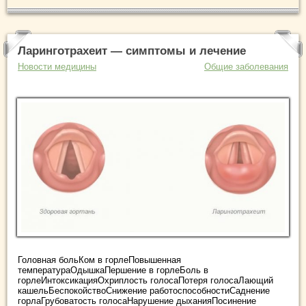
Ларинготрахеит — симптомы и лечение
Новости медицины
Общие заболевания
Головная больКом в горлеПовышенная
температураОдышкаПершение в горлеБоль в
горлеИнтоксикацияОхриплость голосаПотеря голосаЛающий
кашельБеспокойствоСнижение работоспособностиСаднение
горлаГрубоватость голосаНарушение дыханияПосинение