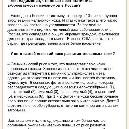
– Лев Вадимович, что показывает статистика
заболеваемости меланомой в России?
– Ежегодно в России регистрируют порядка 10 тысяч случаев
заболеваний меланомой кожи. И статистика такова, что число
заболевших постоянно увеличивается. За последние
десятилетия мы видим отчетливый рост заболеваемости в
России, что совпадает с общим мировым трендом, фактически
для всех стран западного мира – Европа, США, т.е. для тех
стран, где преимущественно живет белое население.
– У кого самый высокий риск развития меланомы кожи?
– Самый высокий риск у тех, кто подвергает свою кожу
солнечным ожогам. Хорошо известно что кожа человека по
разному адаптируется к влиянию ультрафиолета и эта
адаптация отражается в цвете кожи и называется фототипом.
Существует 6 основных фототипов кожи человека, которые
распределяются следующим образом: белокожий/рыжий (1),
светлокожий (2), смуглый (3), очень смуглый (4), темнокожий
(5), и чернокожий (6). При 1 и 2 фототипе кожи бесконтрольное
пребывание на солнце обязательно закончится ожогом. Даже 3
фототип не способен уберечь от ожогов кожи при интенсивном
загорании.
Важно запомнить, что однократные и тем более частые
солнечные ожоги значительно повышают риск развития