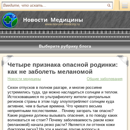
www.novosti-mediciny.ru
Выберите рубрику блога
Четыре признака опасной родинки:
как не заболеть меланомой
Новости медицины
Общие заболевания
Сезон отпусков в полном разгаре, и многие россияне
устремились туда, где можно насладиться солнцем и теплом.
Истосковавшиеся по ультрафиолету жители центральных
регионов страны в этом году злоупотребляют солнцем куда
активнее, чем в былые времена. Что чревато весьма
неприятными послествиями… Почему загорать так опасно?
Какие родинки должны вызывать опасения, а по поводу каких
волноваться не стоит? Почему заболеваемость раком кожи
(меланомой) начала резко расти? Является ли оттенок кожи
фактором риска? На эти и многие другие вопросы в