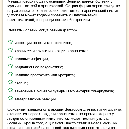
Медики говорят о двух основных формах данной болезни у
мужчин – острой и хронической. Острая форма характеризуется
выраженностью клинических симптомов, а хронический цистит
у мужчин может годами протекать с малозаметной
симптоматикой, с периодическим обострением.
Вызвать болезнь могут разные факторы:
инфекции почек и мочеточников;
хронические очаги инфекции в организме;
половые инфекции;
радиационное воздействие;
наличие простатита или уретрита;
сепсис;
занесение в мочевой пузырь микобактерий туберкулеза;
аллергические реакции.
Основным предрасполагающим фактором для развития цистита
становится переохлаждение организма, во время которого у
людей со сниженным иммунитетом может возникнуть эта
болезнь. Кроме того, с циститом часто сталкиваются мужчины,
страдающие такой патологией, как аденома простаты или рак