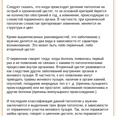
Следует сказать, что когда происходит деление патологии на
острый и хронический цистит, то за основной критерий берется
не количество обострений в год, а изменения, происходящие со
слизистой пораженного органа. В частности, при хронической
патологии слизистая претерпевает изменения, меняется ее
структура и цвет.
Кроме вышеописанных разновидностей, это заболевание у
мужчин делится на два вида в зависимости от характера
возникновения. Это может быть либо первичный, либо
вторичный цистит.
О первичном говорят тогда, когда болезнь появилась первый
раз и ее появление не связано с какими-то патологическими
процессами внутри организма. Вторичный цистит развивается
как следствие других заболеваний внутренних органов и
мочевого пузыря. В частности, к его появлению могут
приводить травмы мочевого пузыря, наличие в органе камней,
опухолей, попадание инородных тел и т. д. (причины пузырного
происхождения) или же простатит, заболевания позвоночника и
другие болезни (причины внепузырного происхождения.).
И последняя классификация данной патологии у мужчин
заключается в выделении трех форм патологии, в зависимости
от пораженного участка мочевого пузыря. Так, если поражается
шейка органа, говорят о шеечном цистите, если поражается