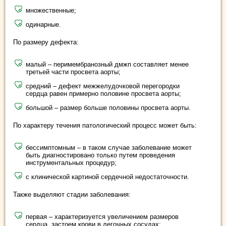
множественные;
одинарные.
По размеру дефекта:
малый – перимембранозный дмжп составляет менее
третьей части просвета аорты;
средний – дефект межжелудочковой перегородки
сердца равен примерно половине просвета аорты;
большой – размер больше половины просвета аорты.
По характеру течения патологический процесс может быть:
бессимптомным – в таком случае заболевание может
быть диагностировано только путем проведения
инструментальных процедур;
с клинической картиной сердечной недостаточности.
Также выделяют стадии заболевания:
первая – характеризуется увеличением размеров
сердца, застоем крови в легочных сосудах;