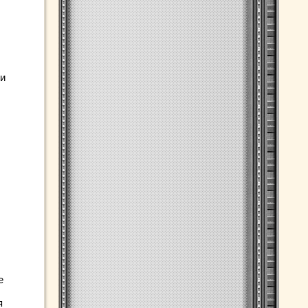
ии
е
я