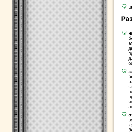
ш
Ра
н
б
а
д
п
д
о
з
б
р
с
п
п
я
а
о
в
к
б