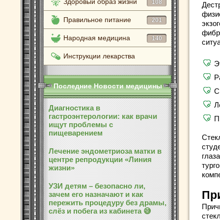
Здоровый образ жизни
108
Дестр
физи
Правильное питание
201
экзо
фибр
Народная медицина
140
ситу
Инструкции лекарства
Э
Р
Последние Новости медицины
С
Л
Диагностика в
гастроэнтерологии: как врачи
П
ищут проблемы с
пищеварением
Стек
студ
Лечение эндометриоза матки в
глаз
центре репродукции «Линия
турго
жизни»
комп
УЗИ детям – безопасно ли,
Пр
зачем его назначают и как
пережить процедуру без драмы,
Прич
слёз и побега из кабинета 😅
стекл