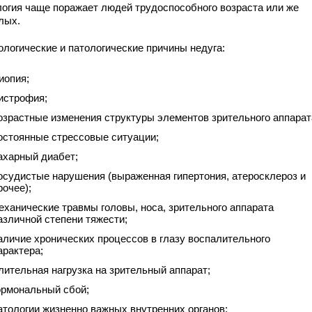
логия чаще поражает людей трудоспособного возраста или же
лых.
ологические и патологические причины недуга:
иопия;
истрофия;
озрастные изменения структуры элементов зрительного аппарат
остоянные стрессовые ситуации;
ахарный диабет;
осудистые нарушения (выраженная гипертония, атеросклероз и
рочее);
еханические травмы головы, носа, зрительного аппарата
азличной степени тяжести;
аличие хронических процессов в глазу воспалительного
арактера;
лительная нагрузка на зрительный аппарат;
ормональный сбой;
атологии жизненно важных внутренних органов;