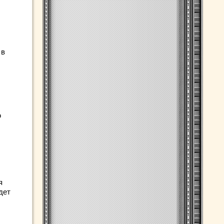
 в
ю
я
дет