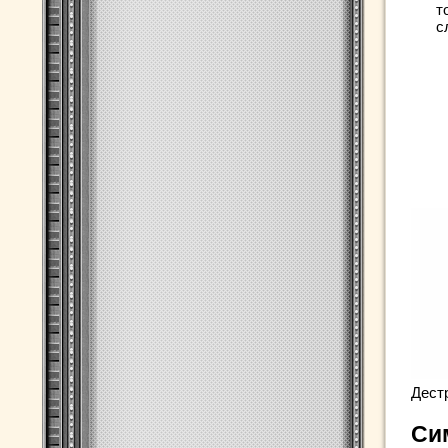
т
с
Дест
Си