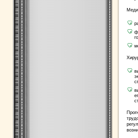
Меди
р
ф
г
м
Хиру
в
э
с
в
е
с
Прог
труд
регу
возн