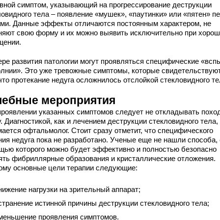
вной симптом, указывающий на прогрессирование деструкции
ловидного тела – появление «мушек», «паутинки» или «пятен» п
ами. Данные эффекты отличаются постоянным характером, не
няют свою форму и их можно выявить исключительно при хоро
щении.
ере развития патологии могут проявляться специфические «вс
олнии». Это уже тревожные симптомы, которые свидетельствуют
 что протекание недуга осложнилось отслойкой стекловидного те
чебные мероприятия
проявлении указанных симптомов следует не откладывать поход
. Диагностикой, как и лечением деструкции стекловидного тела,
мается офтальмолог. Стоит сразу отметит, что специфического
ния недуга пока не разработано. Ученые еще не нашли способа, 
щью которого можно будет эффективно и полностью безопасно
ять фибриллярные образования и кристаллические отложения.
ому основные цели терапии следующие:
нижение нагрузки на зрительный аппарат;
странение истинной причины деструкции стекловидного тела;
меньшение проявления симптомов.