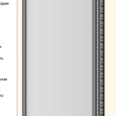
тодам
в
х
ть
дном
го