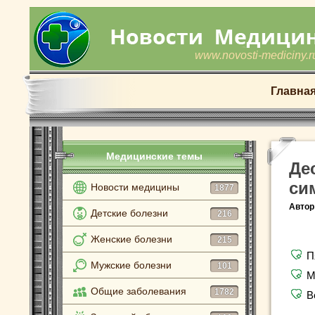
www.novosti-mediciny.r
Главна
Медицинские темы
Де
си
Новости медицины
1877
Автор
Детские болезни
216
Женские болезни
215
П
Мужские болезни
101
М
Общие заболевания
1782
В