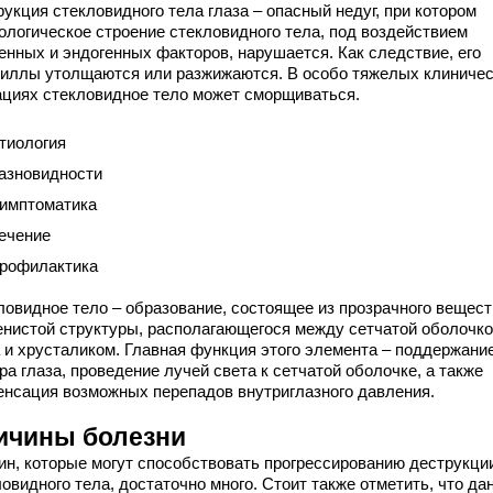
укция стекловидного тела глаза – опасный недуг, при котором
ологическое строение стекловидного тела, под воздействием
генных и эндогенных факторов, нарушается. Как следствие, его
иллы утолщаются или разжижаются. В особо тяжелых клиниче
ациях стекловидное тело может сморщиваться.
тиология
азновидности
имптоматика
ечение
рофилактика
ловидное тело – образование, состоящее из прозрачного вещест
енистой структуры, располагающегося между сетчатой оболочк
а и хрусталиком. Главная функция этого элемента – поддержани
ра глаза, проведение лучей света к сетчатой оболочке, а также
енсация возможных перепадов внутриглазного давления.
ичины болезни
ин, которые могут способствовать прогрессированию деструкци
овидного тела, достаточно много. Стоит также отметить, что да