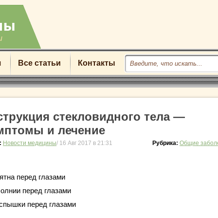
u
я
Все статьи
Контакты
струкция стекловидного тела —
мптомы и лечение
:
Новости медицины
/ 16 Авг 2017 в 21:31
Рубрика:
Общие забол
ятна перед глазами
олнии перед глазами
спышки перед глазами