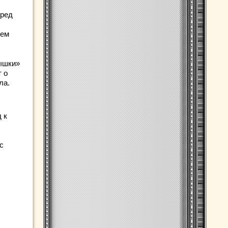
еред
шем
пышки»
 о
ла.
 к
с