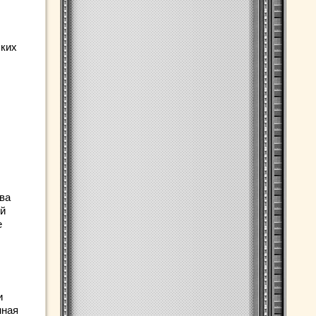
ских
ва
ой
е
и
нная