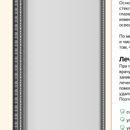
Осно
стек
глаз
изме
осве
По м
и «м
том,
Ле
При 
врачу
зани
лече
помо
удал
Поэт
с
у
у