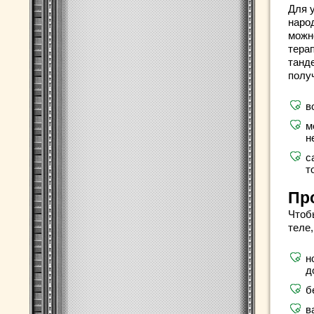
Для 
наро
можн
тера
танд
полу
в
м
н
с
т
Пр
Чтоб
теле,
н
д
б
в