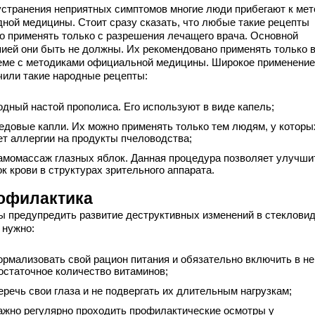
устранения неприятных симптомов многие люди прибегают к ме
дной медицины. Стоит сразу сказать, что любые такие рецепты
о применять только с разрешения лечащего врача. Основной
пией они быть не должны. Их рекомендовано применять только 
еме с методиками официальной медицины. Широкое применение
чили такие народные рецепты:
одный настой прополиса. Его используют в виде капель;
едовые капли. Их можно применять только тем людям, у которы
ет аллергии на продукты пчеловодства;
амомассаж глазных яблок. Данная процедура позволяет улучши
ок крови в структурах зрительного аппарата.
офилактика
ы предупредить развитие деструктивных изменений в стеклови
 нужно:
ормализовать свой рацион питания и обязательно включить в не
остаточное количество витаминов;
еречь свои глаза и не подвергать их длительным нагрузкам;
ажно регулярно проходить профилактические осмотры у