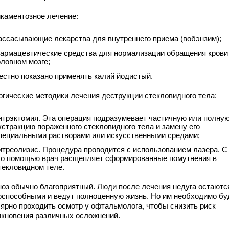
каментозное лечение:
ассасывающие лекарства для внутреннего приема (вобэнзим);
армацевтические средства для нормализации обращения крови
оловном мозге;
естно показано применять калий йодистый.
ргические методики лечения деструкции стекловидного тела:
итрэктомия. Эта операция подразумевает частичную или полну
кстракцию пораженного стекловидного тела и замену его
пециальными растворами или искусственными средами;
итреолизис. Процедура проводится с использованием лазера. С
го помощью врач расщепляет сформированные помутнения в
текловидном теле.
ноз обычно благоприятный. Люди после лечения недуга остаютс
оспособными и ведут полноценную жизнь. Но им необходимо бу
лярно проходить осмотр у офтальмолога, чтобы снизить риск
икновения различных осложнений.