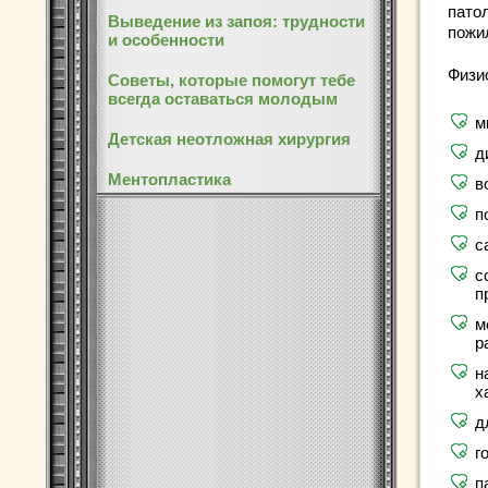
пато
Выведение из запоя: трудности
пожи
и особенности
Физи
Советы, которые помогут тебе
всегда оставаться молодым
м
Детская неотложная хирургия
д
Ментопластика
в
п
с
с
п
м
р
н
х
д
г
п