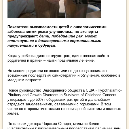
Показатели выживаемости детей с онкологическими
заболеваниями резко улучшились, но эксперты
предупреждают:
дети, победившие рак, могут
столкнуться с долгосрочными гормональными
нарушениями в будущем
.
Когда у ребенка диагностируют рак, единственная забота
родителей и врачей – найти правильное лечение.
Но многие родители не знают или не до конца понимают
возможные последствия химиотерапии и облучения, особенно в
младшем возрасте.
Новое руководство Эндокринного общества США «Hypothalamic-
Pituitary and Growth Disorders in Survivors of Childhood Cancer»
утверждает: до 50% победивших рак детей в дальнейшем
страдают заболеваниями, связанными с гормонами. В том
числе со стороны гипоталамо-гипофизарной системы и половых
желез.
По словам доктора Чарльза Скляра, малыши более
чувствительны к разрушительным последствиям радиации, чем