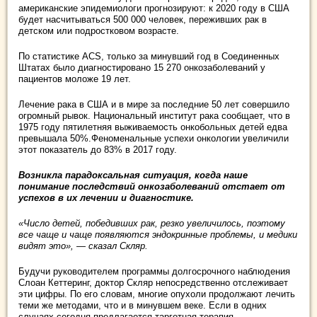
американские эпидемиологи прогнозируют: к 2020 году в США
будет насчитываться 500 000 человек, переживших рак в
детском или подростковом возрасте.
По статистике ACS, только за минувший год в Соединенных
Штатах было диагностировано 15 270 онкозаболеваний у
пациентов моложе 19 лет.
Лечение рака в США и в мире за последние 50 лет совершило
огромный рывок. Национальный институт рака сообщает, что в
1975 году пятилетняя выживаемость онкобольных детей едва
превышала 50%.Феноменальные успехи онкологии увеличили
этот показатель до 83% в 2017 году.
Возникла парадоксальная ситуация, когда наше
понимание последствий онкозаболеваний отстает от
успехов в их лечении и диагностике.
«Число детей, победивших рак, резко увеличилось, поэтому
все чаще и чаще появляются эндокринные проблемы, и медики
видят это», — сказал Скляр.
Будучи руководителем программы долгосрочного наблюдения
Слоан Кеттеринг, доктор Скляр непосредственно отслеживает
эти цифры. По его словам, многие опухоли продолжают лечить
теми же методами, что и в минувшем веке. Если в одних
случаях сегодня предлагается таргетная терапия,