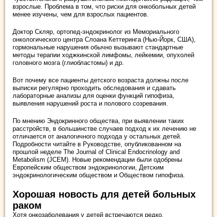
взрослые. Проблема в том, что риски для онкобольных детей
менее изучены, чем для взрослых пациентов.
Доктор Скляр, ортопед-эндокринолог из Мемориального
онкологического центра Слоана Кеттеринга (Нью-Йорк, США),
гормональные нарушения обычно вызывают стандартные
методы терапии ходжкинской лимфомы, лейкемии, опухолей
головного мозга (глиобластомы) и др.
Вот почему все пациенты детского возраста должны после
выписки регулярно проходить обследования и сдавать
лабораторные анализы для оценки функций гипофиза,
выявления нарушений роста и полового созревания.
По мнению Эндокринного общества, при выявлении таких
расстройств, в большинстве случаев подход к их лечению не
отличается от аналогичного подхода у остальных детей.
Подробности читайте в Руководстве, опубликованном на
прошлой неделе The Journal of Clinical Endocrinology and
Metabolism (JCEM). Новые рекомендации были одобрены
Европейским обществом эндокринологии, Детским
эндокринологическим обществом и Обществом гипофиза.
Хорошая новость для детей больных
раком
Хотя онкозаболевания у детей встречаются редко,