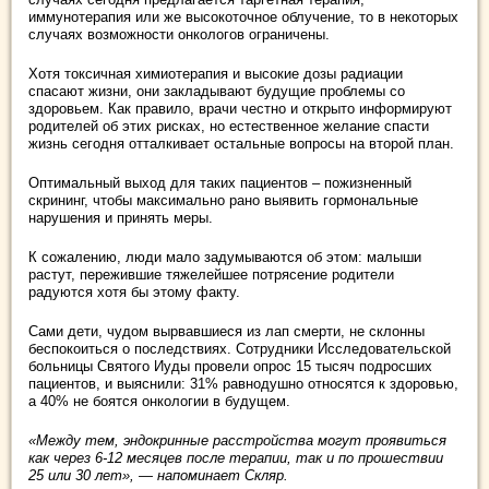
иммунотерапия или же высокоточное облучение, то в некоторых
случаях возможности онкологов ограничены.
Хотя токсичная химиотерапия и высокие дозы радиации
спасают жизни, они закладывают будущие проблемы со
здоровьем. Как правило, врачи честно и открыто информируют
родителей об этих рисках, но естественное желание спасти
жизнь сегодня отталкивает остальные вопросы на второй план.
Оптимальный выход для таких пациентов – пожизненный
скрининг, чтобы максимально рано выявить гормональные
нарушения и принять меры.
К сожалению, люди мало задумываются об этом: малыши
растут, пережившие тяжелейшее потрясение родители
радуются хотя бы этому факту.
Сами дети, чудом вырвавшиеся из лап смерти, не склонны
беспокоиться о последствиях. Сотрудники Исследовательской
больницы Святого Иуды провели опрос 15 тысяч подросших
пациентов, и выяснили: 31% равнодушно относятся к здоровью,
а 40% не боятся онкологии в будущем.
«Между тем, эндокринные расстройства могут проявиться
как через 6-12 месяцев после терапии, так и по прошествии
25 или 30 лет», — напоминает Скляр.