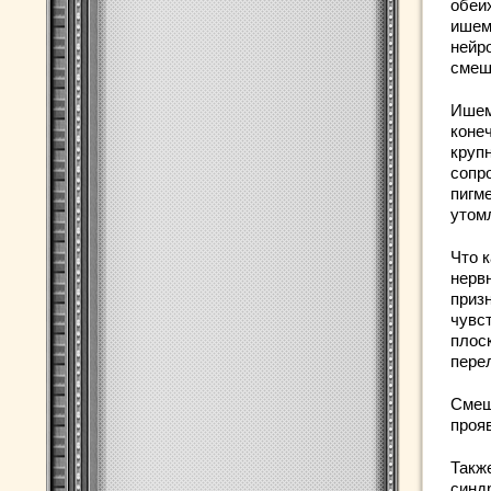
обеи
ишем
нейр
смеш
Ишем
коне
круп
сопр
пигм
утом
Что 
нервн
приз
чувст
плос
пере
Смеш
проя
Такж
синд