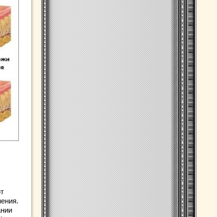
ют
ения.
ании