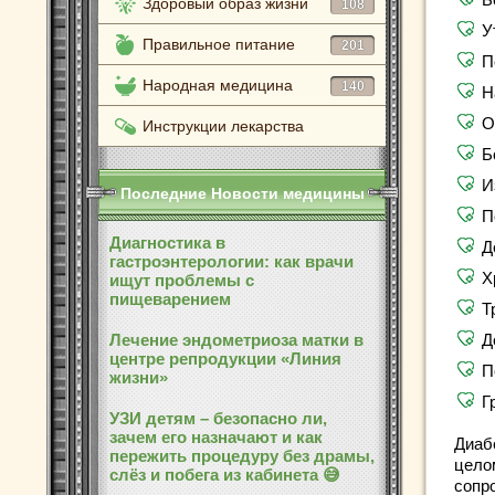
Здоровый образ жизни
108
У
Правильное питание
201
П
Народная медицина
140
Н
О
Инструкции лекарства
Б
И
Последние Новости медицины
П
Диагностика в
Д
гастроэнтерологии: как врачи
Х
ищут проблемы с
пищеварением
Т
Лечение эндометриоза матки в
Д
центре репродукции «Линия
П
жизни»
Г
УЗИ детям – безопасно ли,
зачем его назначают и как
Диаб
пережить процедуру без драмы,
цело
слёз и побега из кабинета 😅
сопр