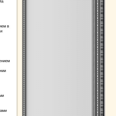
На
ием в
 и
ением
ении
ми
нами