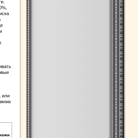
е.
0%,
иска
%
ще
м
е
ивать
овые
, или
ижних
ь