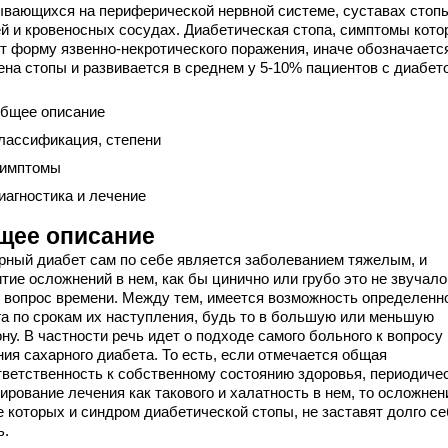
ывающихся на периферической нервной системе, суставах стоп
ей и кровеносных сосудах. Диабетическая стопа, симптомы кото
т форму язвенно-некротического поражения, иначе обозначается
ена стопы и развивается в среднем у 5-10% пациентов с диабет
бщее описание
лассификация, степени
имптомы
иагностика и лечение
щее описание
рный диабет сам по себе является заболеванием тяжелым, и
тие осложнений в нем, как бы цинично или грубо это не звучало
 вопрос времени. Между тем, имеется возможность определенн
га по срокам их наступления, будь то в большую или меньшую
ну. В частности речь идет о подходе самого больного к вопросу
ния сахарного диабета. То есть, если отмечается общая
тветственность к собственному состоянию здоровья, периодиче
ирование лечения как такового и халатность в нем, то осложнен
е которых и синдром диабетической стопы, не заставят долго с
ь.