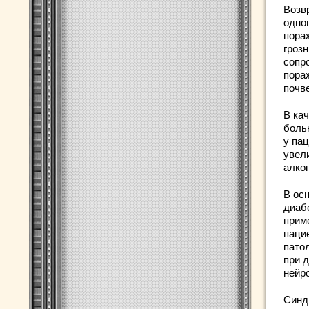
Возв
одно
пораж
гроз
сопр
пора
почв
В ка
боль
у па
увел
алко
В ос
диаб
приме
паци
патол
при 
нейр
Синд