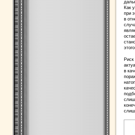
даль
Как 
при э
в от
случ
явля
оста
стан
этог
Риск
акту
в ка
пораж
нато
каче
подб
слиш
конеч
слиш