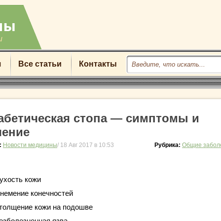
u
я
Все статьи
Контакты
абетическая стопа — симптомы и
чение
:
Новости медицины
/ 18 Авг 2017 в 10:53
Рубрика:
Общие забол
ухость кожи
немение конечностей
толщение кожи на подошве
езболезненная язва