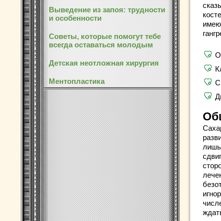
сказ
Выведение из запоя: трудности
кост
и особенности
имею
гангр
Советы, которые помогут тебе
всегда оставаться молодым
О
Детская неотложная хирургия
К
Ментопластика
С
Д
Об
Саха
разви
лишь
сдви
сторо
лече
безо
игнор
числ
ждат