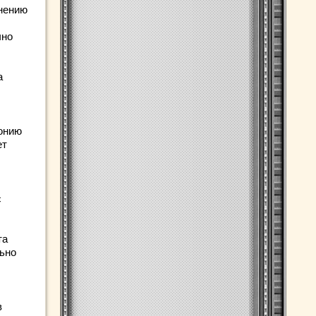
нению
чно
а
тонию
ет
с
та
льно
в