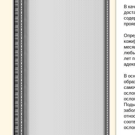
В ка
дост
содер
проя
Опре
кожи
меся
любы
лет п
адек
В ос
образ
само
осло
осло
Поды
забо
относ
соот
осло