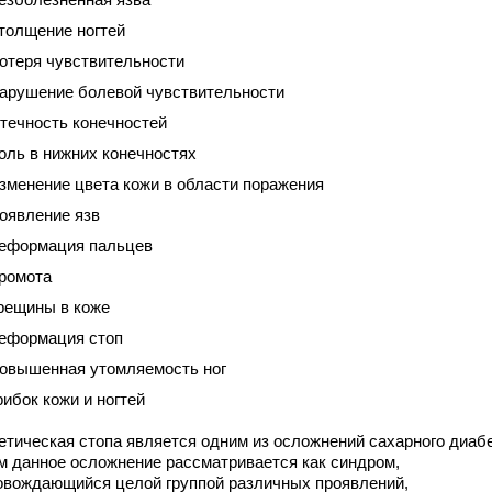
толщение ногтей
отеря чувствительности
арушение болевой чувствительности
течность конечностей
оль в нижних конечностях
зменение цвета кожи в области поражения
оявление язв
еформация пальцев
ромота
рещины в коже
еформация стоп
овышенная утомляемость ног
рибок кожи и ногтей
етическая стопа является одним из осложнений сахарного диабе
м данное осложнение рассматривается как синдром,
овождающийся целой группой различных проявлений,