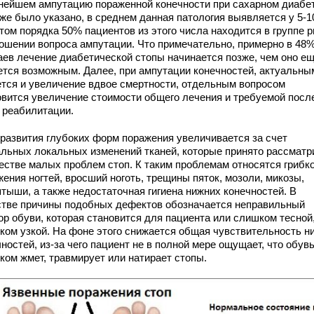
нейшем ампутацию пораженной конечности при сахарном диабет
уже было указано, в среднем данная патология выявляется у 5-1
том порядка 50% пациентов из этого числа находится в группе р
ношении вопроса ампутации. Что примечательно, примерно в 48
аев лечение диабетической стопы начинается позже, чем оно е
ется возможным. Далее, при ампутации конечностей, актуальны
ется и увеличение вдвое смертности, отдельным вопросом
овится увеличение стоимости общего лечения и требуемой посл
о реабилитации.
 развития глубоких форм поражения увеличивается за счет
альных локальных изменений тканей, которые принято рассматр
честве малых проблем стоп. К таким проблемам относятся грибк
ения ногтей, вросший ноготь, трещины пяток, мозоли, микозы,
птыши, а также недостаточная гигиена нижних конечностей. В
стве причины подобных дефектов обозначается неправильный
ор обуви, которая становится для пациента или слишком тесной
ком узкой. На фоне этого снижается общая чувствительность н
ностей, из-за чего пациент не в полной мере ощущает, что обув
ком жмет, травмирует или натирает стопы.