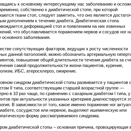
ращаясь к основному интересующему нас заболеванию и ослож
временно, собственно к диабетической стопе, при которой
аются ткани стоп, следует заметить, что оно является достато
ным дополнением к течению диабета. Диабетическая стопа
овождается деформацией стоп и появлением на них язвенных
жений, что обуславливается поражением нервов и сосудов ног н
е основного заболевания.
честве сопутствующих факторов, ведущих к росту численности
ных данной патологией, можно обозначить артериальную гипер
циентов, повышение общей длительности течения диабета за сч
ичения самой продолжительности жизни пациентов, курение,
голизм, ИБС, атеросклероз, ожирение.
новном синдром диабетической стопы развивается у пациентов 
етом II типа, соответствующим старшей возрастной группе —
рно в 10 раз чаще, по сравнению с сахарным диабетом I типа, у
ентов при актуальности указанных критериев диагностируется э
огия. В зависимости от того, какое именно поражение ног актуа
диабете, сосудистое или нервное, выделяют ишемическую или
опатическую форму рассматриваемого синдрома.
ром диабетической стопы – основная причина, провоцирующая 