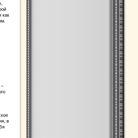
ы,
рой
 как
ом.
 –
ого
ское
ия, в
ебя