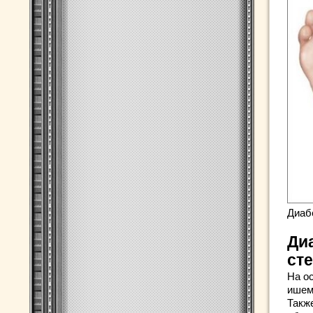
Диаб
Ди
ст
На о
ишем
Такж