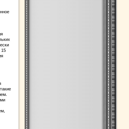
енное
ия
льких
чески
 15
ия
я
 такие
ием.
ами
ем,