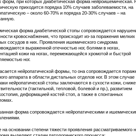
х форм, при которых диабетическая форма нейроишемическая. 
ическую приходится порядка 10% случаев заболеваемости, на
опатическую – около 60-70% и порядка 20-30% случаев – на
анную.
ическая форма диабетической стопы сопровождается нарушен
чности кровоснабжения, что происходит из-за поражения мелких
ных сосудов в них. Проявления ишемического синдрома
овождаются выраженной отечностью ног, болями в ногах,
ентацией кожи на ногах, перемежающейся хромотой и быстрой
ляемостью ног.
касается нейропатической формы, то она сопровождается пораж
ого аппарата в области дистальных отделов ног. В этом случае
наки нейропатической стопы заключаются в сухости кожи, сниж
вительности (тактильной, тепловой, болевой и пр.), развитием
костопия, деформацией костей стоп, а также в спонтанных
ломах.
анная форма сопровождается нейропатическими и ишемически
влениями.
е на основании степени тяжести проявления рассматриваемого 
рома выделяют стадии патологического процесса: