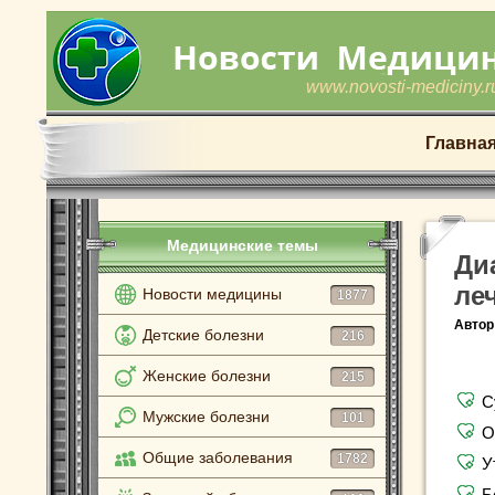
www.novosti-mediciny.r
Главна
Медицинские темы
Ди
ле
Новости медицины
1877
Автор
Детские болезни
216
Женские болезни
215
С
Мужские болезни
101
О
Общие заболевания
1782
У
Б