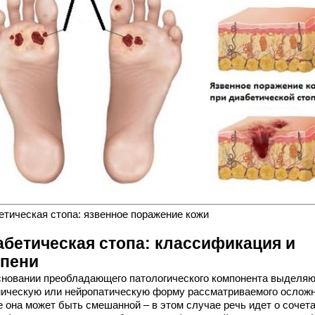
етическая стопа: язвенное поражение кожи
абетическая стопа: классификация и
епени
сновании преобладающего патологического компонента выделя
ическую или нейропатическую форму рассматриваемого осложн
е она может быть смешанной – в этом случае речь идет о сочет