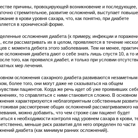
честве причины, провоцирующей возникновение и последующее,
аточно стремительное, развитие осложнений, выступает повыш
жание в крови уровня сахара, что, как понятно, при диабете
вляется в хронической форме.
деленные осложнения диабета (к примеру, инфекции и поражен
), если рассматривать их в целом, проявляются в течение неско
цев с момента дебюта этого заболевания. Тем ни менее, практи
е осложнения диабета дают о себе знать лишь спустя 10, а то и
осле того, как проявился диабет, и только при условии отсутств
ватных мер лечения.
новном осложнения сахарного диабета развиваются незаметным
ом, более того, они могут даже не сказываться на общем
чувствии пациентов. Когда же речь идет об уже проявивших себ
жнениях, то справляться с ними становится сложно. В основном
жнения характеризуются неблагоприятным собственным развит
тоживая рассмотрение общих осложнений рассматриваемого н
левания, можно добавить, что чем строже сам пациент будет
иться к необходимости контроля над уровнем сахара в крови, т
ветственно, меньше риск развития для него определен по части
жнений диабета (как минимум ранних осложнений).