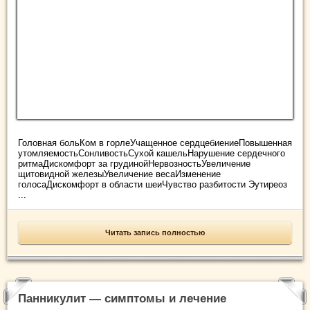
Головная больКом в горлеУчащенное сердцебиениеПовышенная
утомляемостьСонливостьСухой кашельНарушение сердечного
ритмаДискомфорт за грудинойНервозностьУвеличение
щитовидной железыУвеличение весаИзменение
голосаДискомфорт в области шеиЧувство разбитости Эутиреоз
...
Читать запись полностью
Панникулит — симптомы и лечение