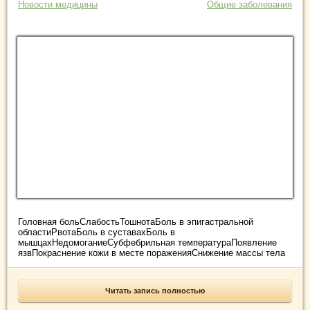
Новости медицины
Общие заболевания
Головная больСлабостьТошнотаБоль в эпигастральной
областиРвотаБоль в суставахБоль в
мышцахНедомоганиеСубфебрильная температураПоявление
язвПокраснение кожи в месте пораженияСнижение массы тела
Читать запись полностью