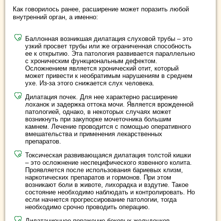
Как говорилось ранее, расширение может поразить любой
внутренний орган, а именно:
Баллонная возникшая дилатация слуховой трубы – это
узкий просвет трубы или же ограниченная способность
ее к открытию. Эта патология развивается параллельно
с хроническим функциональным дефектом.
Осложнением является хронический отит, который
может привести к необратимым нарушениям в среднем
ухе. Из-за этого снижается слух человека.
Дилатация почек. Для нее характерно расширение
лоханок и задержка оттока мочи. Является врожденной
патологией, однако, в некоторых случаях может
возникнуть при закупорке мочеточника большим
камнем. Лечение проводится с помощью оперативного
вмешательства и применения лекарственных
препаратов.
Токсическая развивающаяся дилатация толстой кишки
– это осложнение неспецифического язвенного колита.
Проявляется после использования бариевых клизм,
наркотических препаратов и гормонов. При этом
возникают боли в животе, лихорадка и вздутие. Такое
состояние необходимо наблюдать и контролировать. Но
если начнется прогрессирование патологии, тогда
необходимо срочно проводить операцию.
Дилатационное поражение боковых желудочков