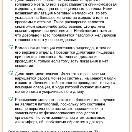
головного мозга. В них вырабатывается спинномозговая
жидкость, отходящая по специальным каналам. Если
возникает дилатация мозговых желудочков, то это
указывает на большое количество жидкости или на
проблемы с оттоком. Такое расширение является
симптомом какого-либо заболевания. Его должны
выявить врачи при диагностике. Необходимо отметить,
что довольно часто проявляется патология желудочков
головного мозга у новорожденных.
Баллонная дилатация суженного пищевода, а точнее,
его верхнего отдела. Проводится дилатация пищевода
при помощи эндоскопа. Баллонная дилатация
проводится, только если тому есть показания и нет
онкологии.
Дилатация мочеточника. Из-за такого расширения
нарушается работа мочевой системы, начинаются боли
в животе. Лечение этой патологии проводится только с
помощью операции, в ходе которой сужают диаметр
мочеточника и укорачивают его длину.
Расширение млечных протоков в большинстве случаев
не является патологией, поскольку это состояние
вполне нормальное и возникает периодически, в
зависимости от физиологических процессов в
организме. Но если женщина при этом испытывает
дискомфорт, ей необходимо обратится к доктору.