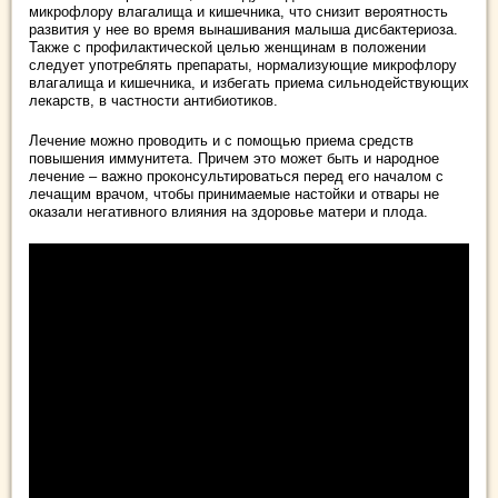
микрофлору влагалища и кишечника, что снизит вероятность
развития у нее во время вынашивания малыша дисбактериоза.
Также с профилактической целью женщинам в положении
следует употреблять препараты, нормализующие микрофлору
влагалища и кишечника, и избегать приема сильнодействующих
лекарств, в частности антибиотиков.
Лечение можно проводить и с помощью приема средств
повышения иммунитета. Причем это может быть и народное
лечение – важно проконсультироваться перед его началом с
лечащим врачом, чтобы принимаемые настойки и отвары не
оказали негативного влияния на здоровье матери и плода.