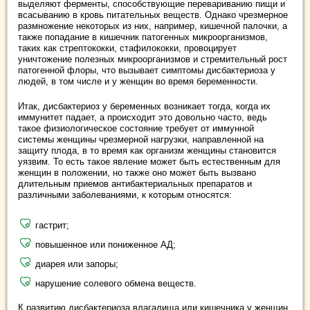
выделяют ферменты, способствующие перевариванию пищи и
всасыванию в кровь питательных веществ. Однако чрезмерное
размножение некоторых из них, например, кишечной палочки, а
также попадание в кишечник патогенных микроорганизмов,
таких как стрептококки, стафилококки, провоцирует
уничтожение полезных микроорганизмов и стремительный рост
патогенной флоры, что вызывает симптомы дисбактериоза у
людей, в том числе и у женщин во время беременности.
Итак, дисбактериоз у беременных возникает тогда, когда их
иммунитет падает, а происходит это довольно часто, ведь
такое физиологическое состояние требует от иммунной
системы женщины чрезмерной нагрузки, направленной на
защиту плода, в то время как организм женщины становится
уязвим. То есть такое явление может быть естественным для
женщин в положении, но также оно может быть вызвано
длительным приемов антибактериальных препаратов и
различными заболеваниями, к которым относятся:
гастрит;
повышенное или пониженное АД;
диарея или запоры;
нарушение солевого обмена веществ.
К развитию дисбактериоза влагалища или кишечника у женщин