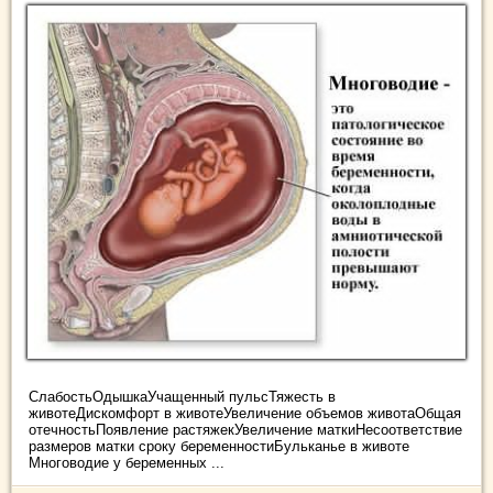
СлабостьОдышкаУчащенный пульсТяжесть в
животеДискомфорт в животеУвеличение объемов животаОбщая
отечностьПоявление растяжекУвеличение маткиНесоответствие
размеров матки сроку беременностиБульканье в животе
Многоводие у беременных ...