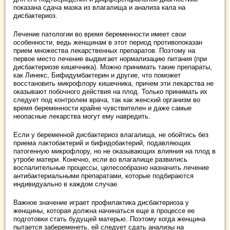
показана сдача мазка из влагалища и анализа кала на
дисбактериоз.
Лечение патологии во время беременности имеет свои
особенности, ведь женщинам в этот период противопоказан
прием множества лекарственных препаратов. Поэтому на
первое место лечение выдвигает нормализацию питания (при
дисбактериозе кишечника). Можно принимать такие препараты,
как Линекс, Бифидумбактерин и другие, что поможет
восстановить микрофлору кишечника, причем эти лекарства не
оказывают побочного действия на плод. Только принимать их
следует под контролем врача, так как женский организм во
время беременности крайне чувствителен и даже самые
неопасные лекарства могут ему навредить.
Если у беременной дисбактериоз влагалища, не обойтись без
приема лактобактерий и бифидобактерий, подавляющих
патогенную микрофлору, но не оказывающих влияния на плод в
утробе матери. Конечно, если во влагалище развились
воспалительные процессы, целесообразно назначить лечение
антибактериальными препаратами, которые подбираются
индивидуально в каждом случае.
Важное значение играет профилактика дисбактериоза у
женщины, которая должна начинаться еще в процессе ее
подготовки стать будущей матерью. Поэтому когда женщина
пытается забеременеть, ей следует сдать анализы на