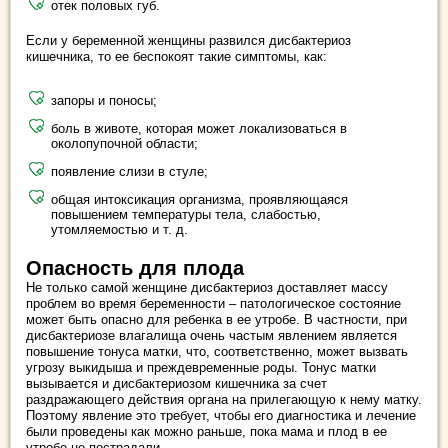
отек половых губ.
Если у беременной женщины развился дисбактериоз
кишечника, то ее беспокоят такие симптомы, как:
запоры и поносы;
боль в животе, которая может локализоваться в
околопупочной области;
появление слизи в стуле;
общая интоксикация организма, проявляющаяся
повышением температуры тела, слабостью,
утомляемостью и т. д.
Опасность для плода
Не только самой женщине дисбактериоз доставляет массу
проблем во время беременности – патологическое состояние
может быть опасно для ребенка в ее утробе. В частности, при
дисбактериозе влагалища очень частым явлением является
повышение тонуса матки, что, соответственно, может вызвать
угрозу выкидыша и преждевременные роды. Тонус матки
вызывается и дисбактериозом кишечника за счет
раздражающего действия органа на прилегающую к нему матку.
Поэтому явление это требует, чтобы его диагностика и лечение
были проведены как можно раньше, пока мама и плод в ее
утробе не пострадали.