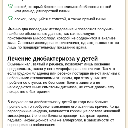
соскоб, который берется со слизистой оболочки тонкой
или двенадцатиперстной кишки;
соскоб, берущийся с толстой, а также прямой кишки.
Именно два последних исследования и позволяют получить
наиболее объективные данные, так как исследуют
пристеночную микрофлору, которой не содержится в анализе
кала. Сложные исследования кишечника, однако, выполняются
лишь по предварительному показанию врача.
Лечение дисбактериоза у детей
Обычный кал, взятый у ребенка, позволяет лишь косвенно
предполагать, какая у него микрофлора в кишечнике. Так что
если грудной младенец или ребенок постарше имеют анализы с
небольшими отклонениями от нормы, при этом у них нет
проблем со стулом, не беспокоят боли в животе и не
наблюдаются иные симптомы дисбиоза, не стоит давать ему
лекарство с бактериями.
В случае если дисбактериоз у детей до года или больше
проявился, то требуется выяснение его истинных причин. Когда
первопричина найдена, начинается коррекция состава кишечной
микрофлоры. Лечение болезни проводит гастроэнтеролог,
педиатр, инфекционист или же аллерголог, в зависимости от
первопричины заболевания.