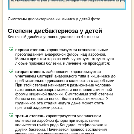
Симптомы дисбактериоза кишечника у детей фото.
Степени дисбактериоза у детей
Кишечный дисбиоз условно делится на 4 степени:
первая степень
характеризуется незначительным
преобладанием анаэробной флоры над аэробной.
Малыш при этом хорошо себя чувствует, отсутствуют
любые признаки болезни, и лечение не проводится;
вторая степень
заболевания характеризуется
угнетением бактерий анаэробного типа в кишечнике до
приблизительно одинакового количества с аэробными.
При этой степени начинается размножение условно-
патогенных микроорганизмов и появление атипичной
формы кишечной палочки. Симптомами этой степени
болезни является понос, боли в области живота. У
грудничков эта стадия недуга даже может стать
причиной задержки роста;
третья степень
характеризуется увеличением
количества аэробной флоры при возрастании
количества грибка рода Кандида, стафилококка и
других бактерий. Начинается процесс воспаления
кишечника, что препятствует нормальному