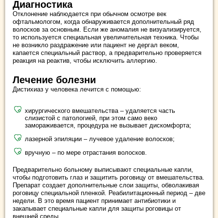
Диагностика
Отклонение наблюдается при обычном осмотре век
офтальмологом, когда обнаруживается дополнительный ряд
волосков за основным. Если же аномалия не визуализируется,
то используется специальная увеличительная техника. Чтобы
не возникло раздражение или пациент не дергал веком,
капается специальный раствор, а предварительно проверяется
реакция на реактив, чтобы исключить аллергию.
Лечение болезни
Дистихиаз у человека лечится с помощью:
хирургического вмешательства – удаляется часть
слизистой с патологией, при этом само веко
замораживается, процедура не вызывает дискомфорта;
лазерной эпиляции – лучевое удаление волосков;
вручную – по мере отрастания волосков.
Предварительно больному выписывают специальные капли,
чтобы подготовить глаз и защитить роговицу от вмешательства.
Препарат создает дополнительные слои защиты, обволакивая
роговицу специальной пленкой. Реабилитационный период – две
недели. В это время пациент принимает антибиотики и
закапывает специальные капли для защиты роговицы от
внешней среды.