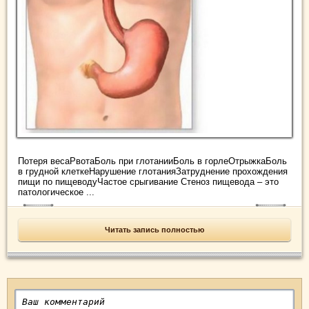
Потеря весаРвотаБоль при глотанииБоль в горлеОтрыжкаБоль
в грудной клеткеНарушение глотанияЗатруднение прохождения
пищи по пищеводуЧастое срыгивание Стеноз пищевода – это
патологическое ...
Читать запись полностью