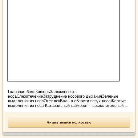
Головная больКашельЗаложенность
носаСлезотечениеЗатруднение носового дыханияЗеленые
выделения из носаОтек векБоль в области пазух носаЖелтые
выделения из носа Катаральный гайморит – воспалительный ...
Читать запись полностью