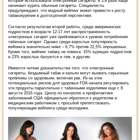
которые использовали электронные сигареты, в 3,6 раза чаще
начинают курить обычные сигареты. Специалисты
предупреждают, что модный вейпинг может привести к росту
табакокурения в долгосрочной перспективе.
Согласно результатам второй работы, среди американских
подростков в возрасте 12-17 лет распространенность
электронных сигарет уже приближается к уровню потребления
табачных сигарет. Однако среди взрослых популярность
вейпинга значительно ниже – 6,7% против 22,5% опрошенных.
Кроме того, вейпинг табаку не помеха: 15% курящих подростков
и 23% взрослых балуются и тем, и другим.
Имеются четкие доказательства того, что электронные
сигареты, бездымный табак и кальян могут вызвать серьезные
проблемы со здоровьем, включая рак. Из-за этих
потенциальных рисков для здоровья FDA начала регулировать
эти продукты параллельно с табачными изделиями еще с 8
августа 2016 года. Центр по контролю и профилактике
заболеваний США официально обратился к родителям и
медицинским работником с просьбой препятствовать
популяризации вейпинга среди молодежи.