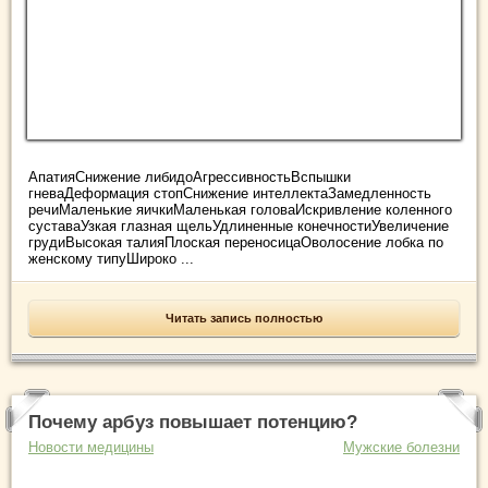
АпатияСнижение либидоАгрессивностьВспышки
гневаДеформация стопСнижение интеллектаЗамедленность
речиМаленькие яичкиМаленькая головаИскривление коленного
суставаУзкая глазная щельУдлиненные конечностиУвеличение
грудиВысокая талияПлоская переносицаОволосение лобка по
женскому типуШироко ...
Читать запись полностью
Почему арбуз повышает потенцию?
Новости медицины
Мужские болезни